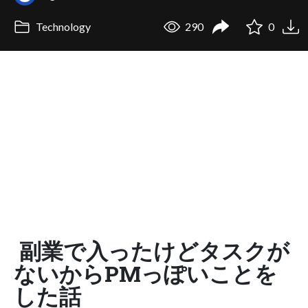
Technology
290
0
副業で入ったけどタスクが
ないからPMっぽいことを
した話