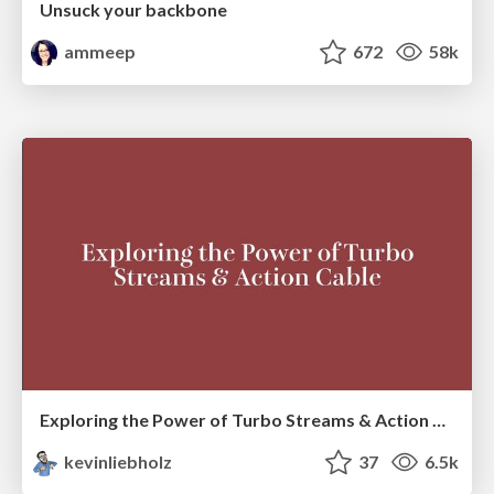
Unsuck your backbone
ammeep
672
58k
Exploring the Power of Turbo Streams & Action Cable | RailsConf2023
kevinliebholz
37
6.5k