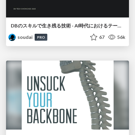
DBのスキルで生き残る技術 - AI時代におけるテーブル設計の勘所
soudai
67
56k
PRO