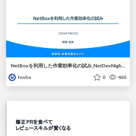
NetBoxを利用した作業効率化の試み_NetDevNight4
tnoha
0
460