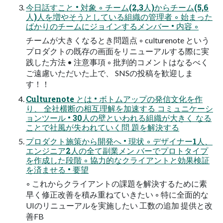
今日話すこと • 対象 ◦ チーム(2,3人)からチーム(5,6
人)人を増やそうとしている組織の管理者 ◦ 始まった
ばかりのチームにジョインするメンバー • 内容 ◦
チームが大きくなるとき問題点 ◦ culturenote という
プロダクトの既存の画面をリニューアルする際に実
践した方法 • 注意事項 ◦ 批判的コメントはなるべく
ご遠慮いただいた上で、 SNSの投稿を歓迎しま
す！！
Culturenote とは • ボトムアップの発信文化を作
り、 全社横断の相互理解を加速する コミュニケーシ
ョンツール • 30人の壁といわれる組織が大きく なる
ことで社風が失われていく問 題を解決する
プロダクト施策から開発へ • 現状 ◦ デザイナー1人、
エンジニア2人の全て副業メン バーでプロトタイプ
を作成した段階 ◦ 協力的なクライアントと効果検証
を済ませる • 要望
◦ これからクライアントの課題を解決するために素
早く修正改善を積み重ねていきたい ◦ 特に全面的な
UIのリニューアルを実施したい 工数の追加 提供と改
善FB