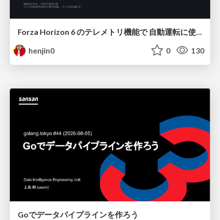
Forza Horizon 6 のテレメトリ機能で 自動運転に使えそうな学習データを集める話
henjin0
0
130
Goでデータパイプラインを作ろう