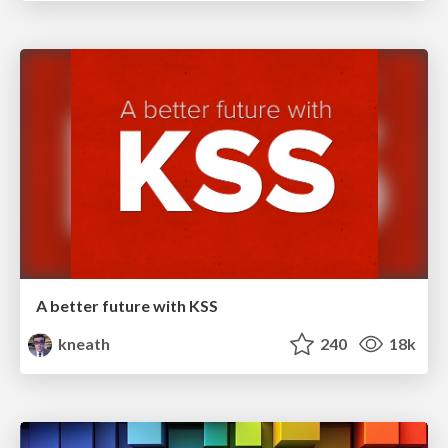
A better future with KSS
kneath
240
18k