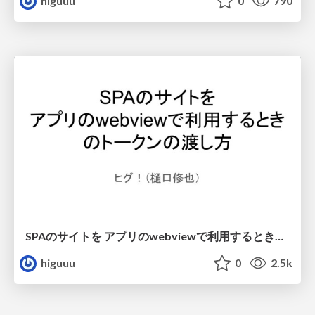
higuuu
0
790
SPAのサイトを アプリのwebviewで利用するときのトークンの渡し方
higuuu
0
2.5k