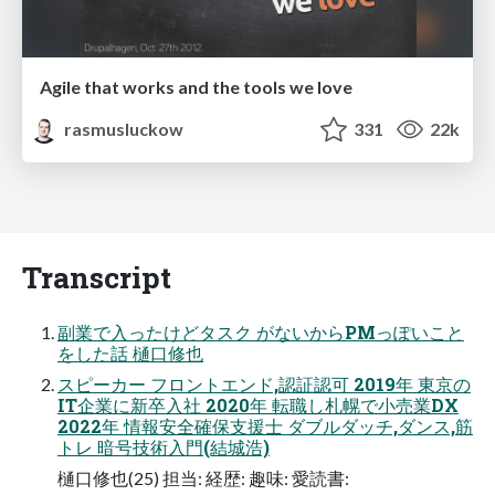
Agile that works and the tools we love
rasmusluckow
331
22k
Transcript
副業で入ったけどタスク がないからPMっぽいこと
をした話 樋口修也
スピーカー フロントエンド,認証認可 2019年 東京の
IT企業に新卒入社 2020年 転職し札幌で小売業DX
2022年 情報安全確保支援士 ダブルダッチ,ダンス,筋
トレ 暗号技術入門(結城浩)
樋口修也(25) 担当: 経歴: 趣味: 愛読書: