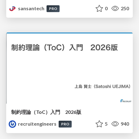
sansantech
0
250
PRO
制約理論（ToC）入門 2026版
recruitengineers
5
940
PRO