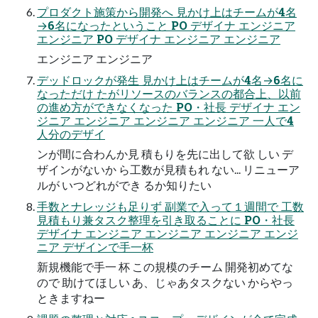
プロダクト施策から開発へ 見かけ上はチームが4名
→6名になったということ PO デザイナ エンジニア
エンジニア PO デザイナ エンジニア エンジニア
エンジニア エンジニア
デッドロックが発生 見かけ上はチームが4名→6名に
なっただけ たがリソースのバランスの都合上、以前
の進め方ができなくなった PO・社長 デザイナ エン
ジニア エンジニア エンジニア エンジニア 一人で4
人分のデザイ
ンが間に合わんか見 積もりを先に出して欲 しい デ
ザインがないか ら工数が見積もれ ない... リニューア
ルが いつどれができ るか知りたい
手数とナレッジも足りず 副業で入って１週間で 工数
見積もり兼タスク整理を引き取ることに PO・社長
デザイナ エンジニア エンジニア エンジニア エンジ
ニア デザインで手一杯
新規機能で手一 杯 この規模のチーム 開発初めてな
ので 助けてほしい あ、じゃあタスクない からやっ
ときますねー