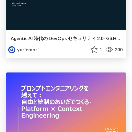
Agentic AI 時代の DevOps セキュリティ 2.0- GitHub Advanced Security × Defender for Cloud による Platform Protection
yuriemori
1
200