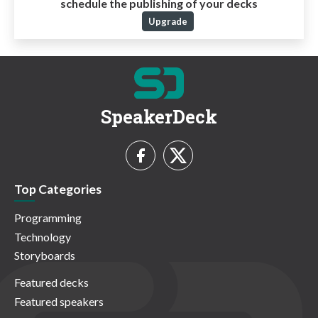
schedule the publishing of your decks
Upgrade
SpeakerDeck
Top Categories
Programming
Technology
Storyboards
Featured decks
Featured speakers