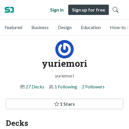
Sign in
Sign up for free
Featured
Business
Design
Education
How-to &
yuriemori
yuriemori
27 Decks
1 Following
2 Followers
1 Stars
Decks