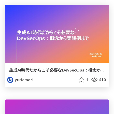
生成AI時代だからこそ必要なDevSecOps：概念から実践例まで
yuriemori
1
410