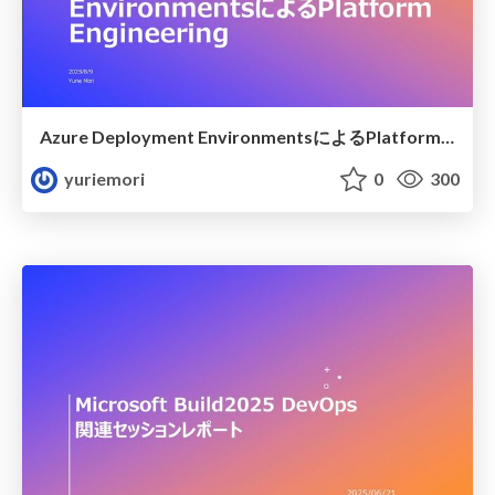
Azure Deployment EnvironmentsによるPlatform Engineering
yuriemori
0
300