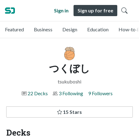
Sign in
Sign up for free
Featured
Business
Design
Education
How-to &
つくぼし
tsukuboshi
22 Decks
3 Following
9 Followers
15 Stars
Decks