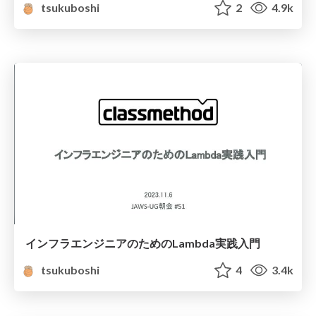
tsukuboshi
2
4.9k
インフラエンジニアのためのLambda実践入門
tsukuboshi
4
3.4k