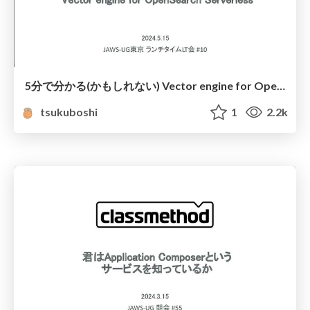
5分で分かる(かもしれない) Vector engine for OpenSearch Serverless
tsukuboshi
1
2.2k