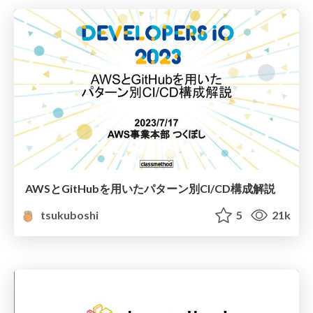
AWSとGitHubを用いたパターン別CI/CD構成解説
tsukuboshi
5
21k