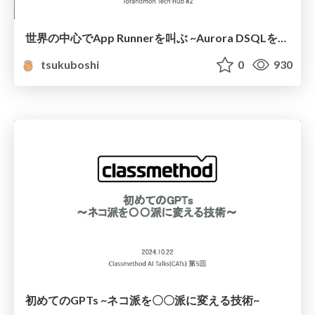
世界の中心でApp Runnerを叫ぶ ~Aurora DSQLを添えて~
tsukuboshi
0
930
初めてのGPTs ~ネコ派を〇〇派に変える技術~