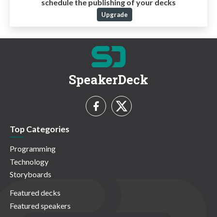
schedule the publishing of your decks
Upgrade
SpeakerDeck
Top Categories
Programming
Technology
Storyboards
Featured decks
Featured speakers