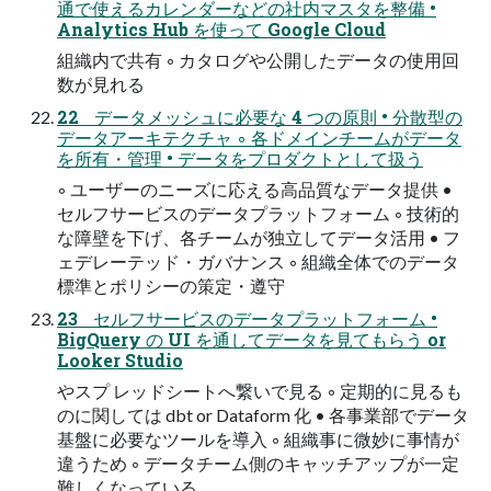
通で使えるカレンダーなどの社内マスタを整備 •
Analytics Hub を使って Google Cloud
組織内で共有 ◦ カタログや公開したデータの使用回
数が見れる
22 データメッシュに必要な 4 つの原則 • 分散型の
データアーキテクチャ ◦ 各ドメインチームがデータ
を所有・管理 • データをプロダクトとして扱う
◦ ユーザーのニーズに応える高品質なデータ提供 •
セルフサービスのデータプラットフォーム ◦ 技術的
な障壁を下げ、各チームが独立してデータ活用 • フ
ェデレーテッド・ガバナンス ◦ 組織全体でのデータ
標準とポリシーの策定・遵守
23 セルフサービスのデータプラットフォーム •
BigQuery の UI を通してデータを見てもらう or
Looker Studio
やスプ レッドシートへ繋いで見る ◦ 定期的に見るも
のに関しては dbt or Dataform 化 • 各事業部でデータ
基盤に必要なツールを導入 ◦ 組織事に微妙に事情が
違うため ◦ データチーム側のキャッチアップが一定
難しくなっている