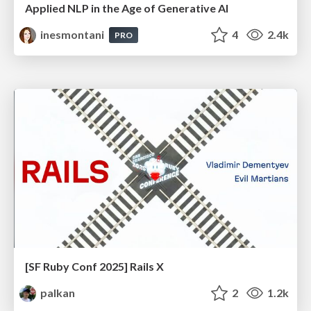
Applied NLP in the Age of Generative AI
inesmontani
4
2.4k
PRO
[SF Ruby Conf 2025] Rails X
palkan
2
1.2k