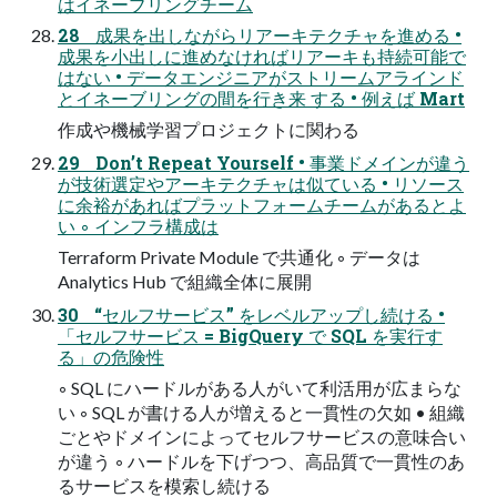
はイネーブリングチーム
28 成果を出しながらリアーキテクチャを進める •
成果を小出しに進めなければリアーキも持続可能で
はない • データエンジニアがストリームアラインド
とイネーブリングの間を行き来 する • 例えば Mart
作成や機械学習プロジェクトに関わる
29 Don’t Repeat Yourself • 事業ドメインが違う
が技術選定やアーキテクチャは似ている • リソース
に余裕があればプラットフォームチームがあるとよ
い ◦ インフラ構成は
Terraform Private Module で共通化 ◦ データは
Analytics Hub で組織全体に展開
30 “セルフサービス” をレベルアップし続ける •
「セルフサービス = BigQuery で SQL を実行す
る」の危険性
◦ SQL にハードルがある人がいて利活用が広まらな
い ◦ SQL が書ける人が増えると一貫性の欠如 • 組織
ごとやドメインによってセルフサービスの意味合い
が違う ◦ ハードルを下げつつ、高品質で一貫性のあ
るサービスを模索し続ける