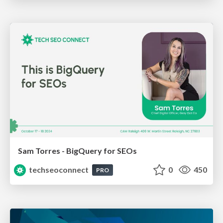
Sam Torres - BigQuery for SEOs
techseoconnect
0
450
PRO