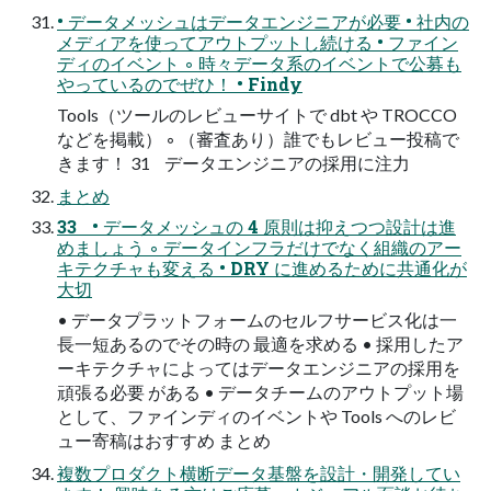
• データメッシュはデータエンジニアが必要 • 社内の
メディアを使ってアウトプットし続ける • ファイン
ディのイベント ◦ 時々データ系のイベントで公募も
やっているのでぜひ！ • Findy
Tools（ツールのレビューサイトで dbt や TROCCO
などを掲載） ◦ （審査あり）誰でもレビュー投稿で
きます！ 31 データエンジニアの採用に注力
まとめ
33 • データメッシュの 4 原則は抑えつつ設計は進
めましょう ◦ データインフラだけでなく組織のアー
キテクチャも変える • DRY に進めるために共通化が
大切
• データプラットフォームのセルフサービス化は一
長一短あるのでその時の 最適を求める • 採用したア
ーキテクチャによってはデータエンジニアの採用を
頑張る必要 がある • データチームのアウトプット場
として、ファインディのイベントや Tools へのレビ
ュー寄稿はおすすめ まとめ
複数プロダクト横断データ基盤を設計・開発してい