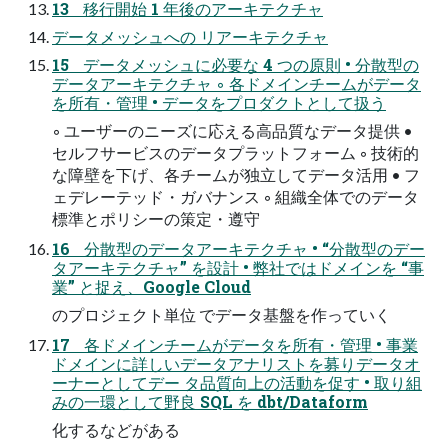
13 移行開始 1 年後のアーキテクチャ
データメッシュへの リアーキテクチャ
15 データメッシュに必要な 4 つの原則 • 分散型の
データアーキテクチャ ◦ 各ドメインチームがデータ
を所有・管理 • データをプロダクトとして扱う
◦ ユーザーのニーズに応える高品質なデータ提供 •
セルフサービスのデータプラットフォーム ◦ 技術的
な障壁を下げ、各チームが独立してデータ活用 • フ
ェデレーテッド・ガバナンス ◦ 組織全体でのデータ
標準とポリシーの策定・遵守
16 分散型のデータアーキテクチャ • “分散型のデー
タアーキテクチャ” を設計 • 弊社ではドメインを “事
業” と捉え、Google Cloud
のプロジェクト単位 でデータ基盤を作っていく
17 各ドメインチームがデータを所有・管理 • 事業
ドメインに詳しいデータアナリストを募りデータオ
ーナーとしてデー タ品質向上の活動を促す • 取り組
みの一環として野良 SQL を dbt/Dataform
化するなどがある