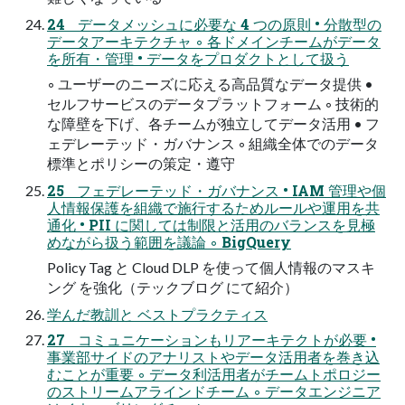
24 データメッシュに必要な 4 つの原則 • 分散型の
データアーキテクチャ ◦ 各ドメインチームがデータ
を所有・管理 • データをプロダクトとして扱う
◦ ユーザーのニーズに応える高品質なデータ提供 •
セルフサービスのデータプラットフォーム ◦ 技術的
な障壁を下げ、各チームが独立してデータ活用 • フ
ェデレーテッド・ガバナンス ◦ 組織全体でのデータ
標準とポリシーの策定・遵守
25 フェデレーテッド・ガバナンス • IAM 管理や個
人情報保護を組織で施行するためルールや運用を共
通化 • PII に関しては制限と活用のバランスを見極
めながら扱う範囲を議論 ◦ BigQuery
Policy Tag と Cloud DLP を使って個人情報のマスキ
ング を強化（テックブログ にて紹介）
学んだ教訓と ベストプラクティス
27 コミュニケーションもリアーキテクトが必要 •
事業部サイドのアナリストやデータ活用者を巻き込
むことが重要 ◦ データ利活用者がチームトポロジー
のストリームアラインドチーム ◦ データエンジニア