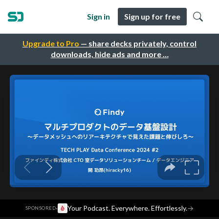
Sign in
Sign up for free
Upgrade to Pro
— share decks privately, control
downloads, hide ads and more …
·
Your Podcast. Everywhere. Effortlessly.
→
SPONSORED