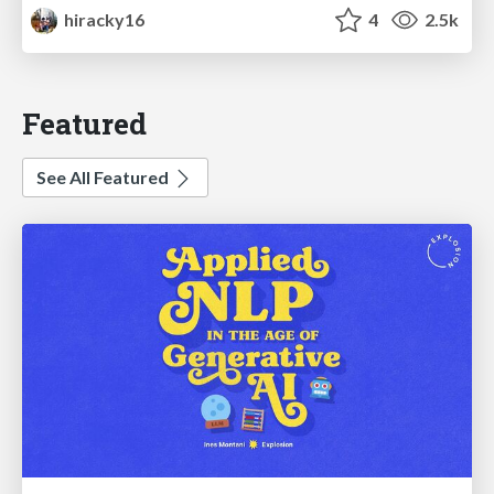
hiracky16
4
2.5k
Featured
See All Featured