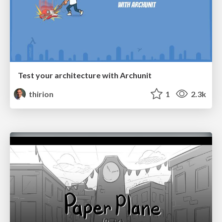
Test your architecture with Archunit
thirion
1
2.3k