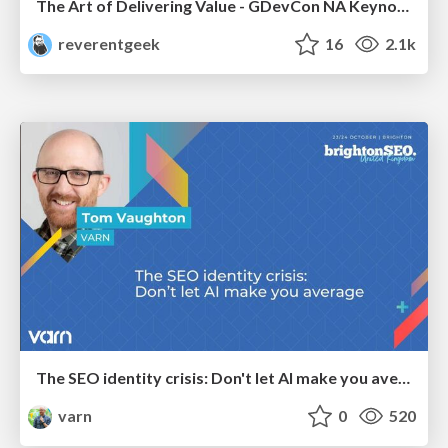
The Art of Delivering Value - GDevCon NA Keynote
reverentgeek
16
2.1k
The SEO identity crisis: Don't let AI make you average
varn
0
520