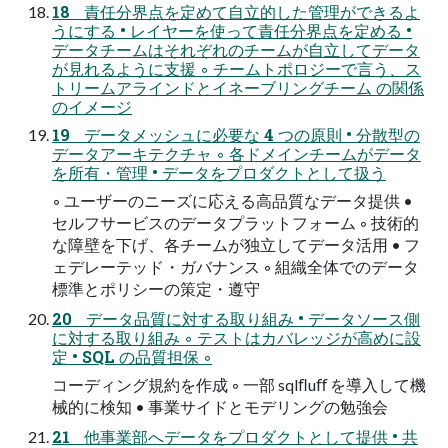
18 責任分界点を定めて自立的した管理ができるよ
うにする • レイヤーを使って責任分界点を定める •
データチームはそれぞれのチームが自立してデータ
が見れるように支援 ◦ チームトポロジーで言う、ス
トリームアラインドとイネーブリングチーム の関係
のイメージ
19 データメッシュに必要な 4 つの原則 • 分散型の
データアーキテクチャ ◦ 各ドメインチームがデータ
を所有・管理 • データをプロダクトとして扱う
◦ ユーザーのニーズに応える高品質なデータ提供 •
セルフサービスのデータプラットフォーム ◦ 技術的
な障壁を下げ、各チームが独立してデータ活用 • フ
ェデレーテッド・ガバナンス ◦ 組織全体でのデータ
標準とポリシーの策定・遵守
20 データ品質に対する取り組み • データソース側
に対する取り組み ◦ テストはカバレッジが高めに設
定 • SQL の品質担保 ◦
コーディング規約を作成 ◦ 一部 sqlﬂuﬀ を導入して機
械的に検知 • 事業サイドとモデリングの勉強会
21 他事業部へデータをプロダクトとして提供 • 共