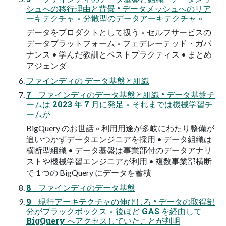
シュへの移行理由と背景 • データメッシュへのリア
ーキテクチャ ◦ 分散型のデータアーキテクチャ ◦
データをプロダクトとして扱う ◦ セルフサービスの
データプラットフォーム ◦ フェデレーテッド・ガバ
ナンス • 学んだ教訓とベストプラクティス • まとめ
アジェンダ
ファインディの データ基盤と組織
7 ファインディのデータ基盤と組織 • データ基盤チ
ームは 2023 年 7 月に発足 ◦ それまでは機械学習チ
ームが
BigQuery のお世話 ◦ 利用用途が多岐にわたり整備が
追いつかずデータエンジニアを採用 • データ組織は
横断型組織 • データ基盤は事業部付のデータアナリ
ストや機械学習エンジニアが利用 • 複数事業部横断
で 1 つの BigQuery にデータを蓄積
8 ファインディのデータ基盤
9 現行アーキテクチャの伸びしろ • データの取得部
分がブラックボックス ◦ 後ほど GAS を経由して
BigQuery へアクセスしていたことが判明