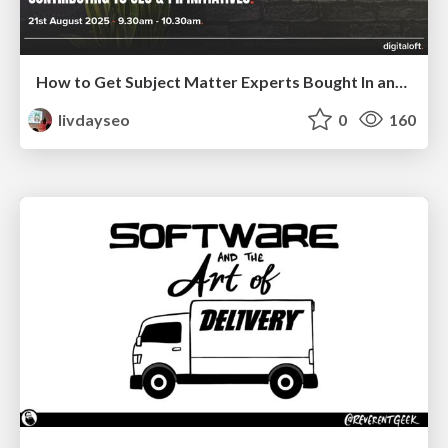
How to Get Subject Matter Experts Bought In and Actively Contributing to SEO & PR Initiatives.
livdayseo
0
160