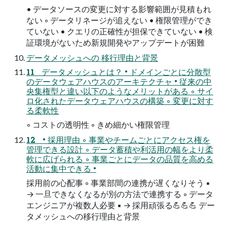
• データソースの変更に対する影響範囲が見積もれ
ない ◦ データリネージが追えない • 権限管理ができ
ていない • クエリの正確性が担保できていない • 検
証環境がないため新規開発やアップデートが困難
データメッシュへの 移行理由と背景
11 データメッシュとは？ • ドメインごとに分散型
のデータウェアハウスのアーキテクチャ • 従来の中
央集権型と違い以下のようなメリットがある ◦ サイ
ロ化されたデータウェアハウスの構築 ◦ 変更に対す
る柔軟性
◦ コストの透明性 ◦ きめ細かい権限管理
12 • 採用理由 ◦ 事業やチームごとにアクセス権を
管理できる設計 ◦ データ蓄積や利活用の幅をより柔
軟に広げられる ◦ 事業ごとにデータの品質を高める
活動に集中できる •
採用前の心配事 ◦ 事業部間の連携が遅くなりそう ▪
→ 一旦できなくなるが別の方法で連携する ◦ データ
エンジニアが複数人必要 ▪ → 採用頑張る💪💪💪 デー
タメッシュへの移行理由と背景