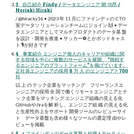
3 自己紹介 Findy / データエンジニア 開 功昂 /
Noriaki Hiraki
/ @hiracky16 • 2023 年 11 月にファインディの CTO
室データソ リューションチームにジョイン 🙌 • デー
タエンジニアとしてマルチプロダクトのデータ基 盤
を設計・開発を推進 • サッカー⚽とかポッドキャス
ト 🎙が好きです
4 事業紹介 エンジニア個人のキャリアや組織に関
する領域を中心に複数のサービスを展開。 “挑戦す
るエンジニアのプラットフォーム”を掲げています。
正社員エンジニアの採用 8 万 人 のエンジニアと700
社
以 上 の テック企業をマッチング フリーランスエ
ンジニアの採用 全 国で働くリモートエンジニアとテ
ッ ク企業をマッチング エンジニア組織の見える化
GitHubやJiraを解 析し、エンジニア組 織 の見える化
と生産性向上をサポート 開発ツールのレビューサイ
ト データ基盤も含め様々なツールの選定理 由やレ
ビューを掲載
5 • ファインディのデータ基盤と組織 • データメッ