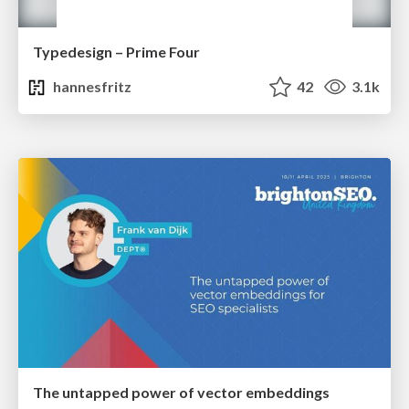
Typedesign – Prime Four
hannesfritz
42
3.1k
The untapped power of vector embeddings