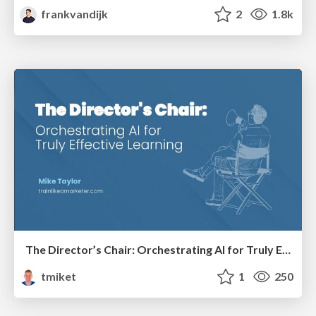
frankvandijk
2
1.8k
The Director’s Chair: Orchestrating AI for Truly Effective Learning
tmiket
1
250