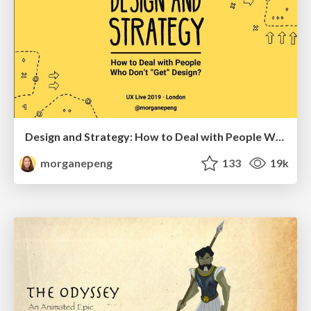
Design and Strategy: How to Deal with People Who Don’t "Get" Design
morganepeng
133
19k