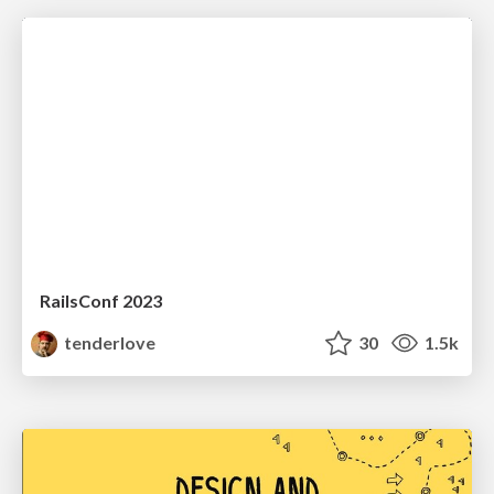
RailsConf 2023
tenderlove
30
1.5k