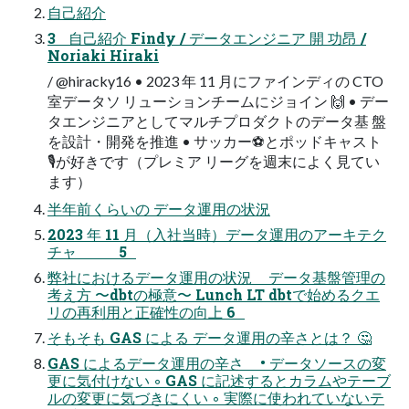
自己紹介
3 自己紹介 Findy / データエンジニア 開 功昂 /
Noriaki Hiraki
/ @hiracky16 • 2023 年 11 月にファインディの CTO
室データソ リューションチームにジョイン 🙌 • デー
タエンジニアとしてマルチプロダクトのデータ基 盤
を設計・開発を推進 • サッカー⚽とポッドキャスト
🎙が好きです（プレミア リーグを週末によく見てい
ます）
半年前くらいの データ運用の状況
2023 年 11 月（入社当時）データ運用のアーキテク
チャ 5
弊社におけるデータ運用の状況 データ基盤管理の
考え方 〜dbtの極意〜 Lunch LT dbtで始めるクエ
リの再利用と正確性の向上 6
そもそも GAS による データ運用の辛さとは？ 🤔
GAS によるデータ運用の辛さ • データソースの変
更に気付けない ◦ GAS に記述するとカラムやテーブ
ルの変更に気づきにくい ◦ 実際に使われていないテ