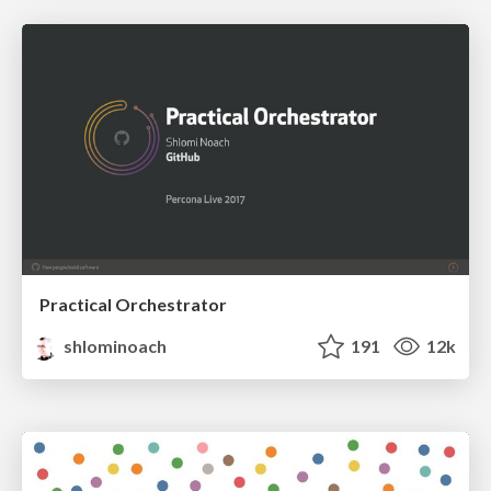
Practical Orchestrator
shlominoach
191
12k