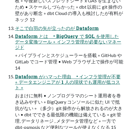
枚 ◦ 今後新しいスプレッドシート x GAS を生まない
ため • スケールしづらかった ◦ dbt 以前に git 操作の
壁があり断念 ◦ dbt Cloud の導入も検討したが有料が
ネック 12
そこで白羽の矢が立ったのが Dataform
Dataform とは • BigQuery で SQL を使用した
データ変換ツール ◦ インフラ管理が必要ないマネー
ジド
◦ パイプラインとスケジューラーを搭載 ◦ GitHub や
GitLab でコード管理 • Web ブラウザ上で操作が可能
14
Dataform がハマった理由 • インフラ管理が不要
◦ データエンジニアが 1 人の現状でも運用が低コス
ト ◦
おまけに無料 • ノンプログラマのシート運用者を巻
き込みやすい ◦ BigQuery コンソールに似た UI で抵
抗がない ◦ （多少）git 操作から解放されるのが大き
い • dbt でできる最低限の機能は備えている ◦ git 管
理, データリネージ , メタデータ管理など ◦ 一方で
dbt-osmosis など便利なツールが使えなくなる 15