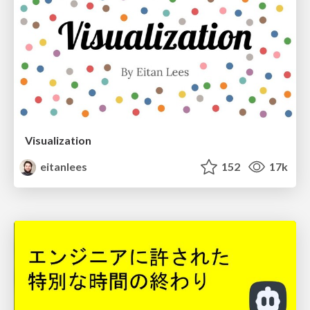
Visualization
eitanlees
152
17k