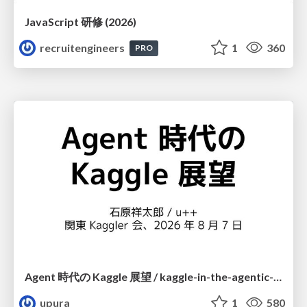
JavaScript 研修 (2026)
recruitengineers
1
360
PRO
Agent 時代の Kaggle 展望 / kaggle-in-the-agentic-era
upura
1
580