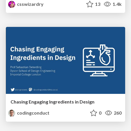
csswizardry
13
1.4k
Chasing Engaging Ingredients in Design
codingconduct
0
260