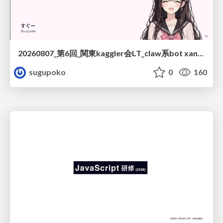
20260807_第6回_関東kaggler会LT_claw系bot xangiと始める、"寂しくない" kaggle
sugupoko
0
160