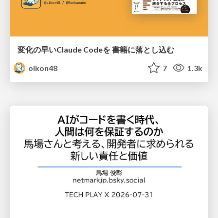
変化の早いClaude Codeを 書籍に落とし込む
oikon48
7
1.3k