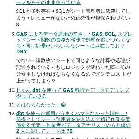
ーブルをそのまま使っている
SQL が多数存在 • SQL がシート管理者に依存してし
まう ◦ レビューがないため正確性が担保されづらい
8
GAS によるデータ運用の辛さ • GAS, SQL, スプレ
ッドシート関数の責務が曖昧で処理が追いづらくな
る • 同じ処理がいろいろなシートに点在しており
DRY
でない ◦ 複数枚のシートで同じような計算や処理が
記述されている ◦ もしロジックが変わった際にその
分変更しなければならなくなるのでメンテコス トが
上がってしまう 9
じゃあ dbt を使って GAS 移行やデータモデリング
やっ ていき💪
とはならなかった …😭
dbt を使った運用がうまくハマらなかった理由 •
前提としてシート運用者を巻き込んで移行作業を実
施する予定 ◦ 作業者がデータアナリストの方と僕の
2 人に対してシートは 70