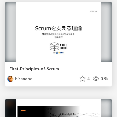
First-Principles-of-Scrum
hiranabe
4
3.9k