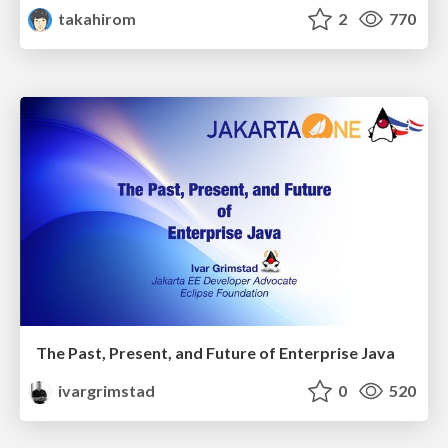
takahirom
2
770
The Past, Present, and Future of Enterprise Java
ivargrimstad
0
520