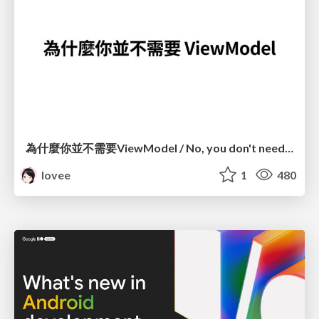
為什麼你並不需要ViewModel / No, you don't need a ViewModel
lovee
1
480