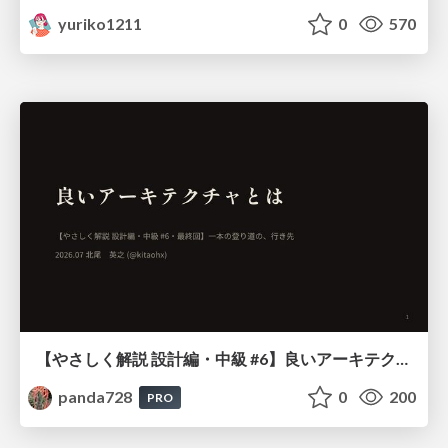
yuriko1211
0
570
【やさしく解説 設計編・中級 #6】良いアーキテクチャとは ～ 一本の登り道の、行き先 ～
panda728
0
200
PRO