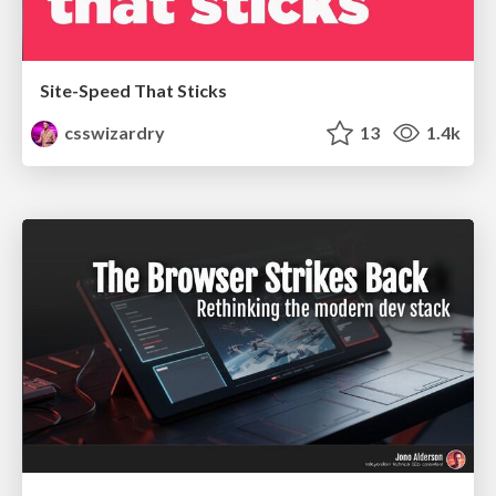
Site-Speed That Sticks
csswizardry
13
1.4k