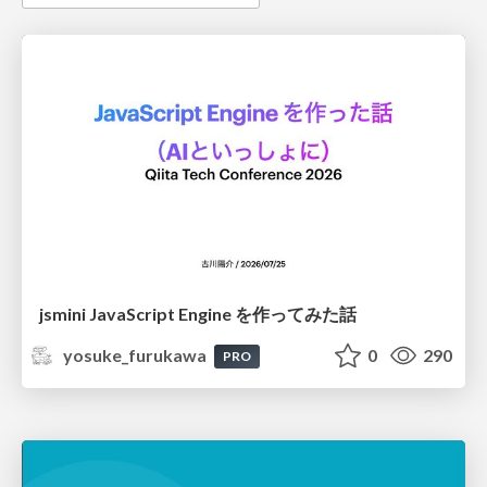
jsmini JavaScript Engine を作ってみた話
yosuke_furukawa
0
290
PRO