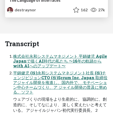
The Language of Interfaces
destraynor
162
27k
Transcript
株式会社永和システムマネジメント 平鍋健児 Agile
Japanで描くAI時代の私たち 〜16年の軌跡から
with AIへのアップデート〜
平鍋健児 (株)永和システムマネジメント社⻑ (株)チ
ェンジビジョンCTO (株)Scrum Inc. Japan 取締役
アジャイル開発を推進し、国内外で、 モチベーショ
ン中⼼チームづくり、ア ジャイル開発の普及に努め
る。ソフト
ウェアづくりの現場をより⽣産的に、 協調的に、創
造的に、そしてなにより、 楽しく変えたいと考えて
いる。 アジャイルジャパン初代実⾏委員⻑。 2