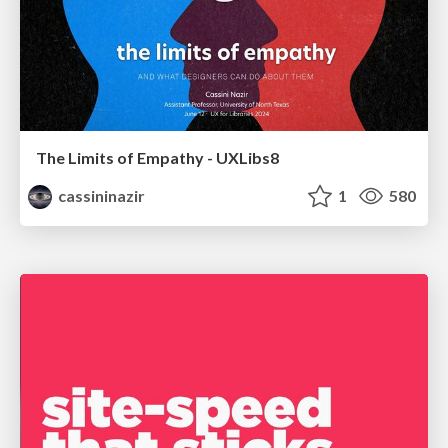
The Limits of Empathy - UXLibs8
cassininazir
1
580