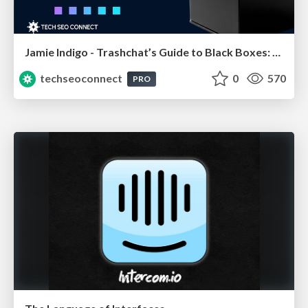
Jamie Indigo - Trashchat’s Guide to Black Boxes: Technical SEO Tactics for LLMs
techseoconnect
0
570
PRO