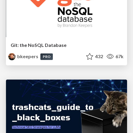
Git: the NoSQL Database
bkeepers
432
67k
PRO