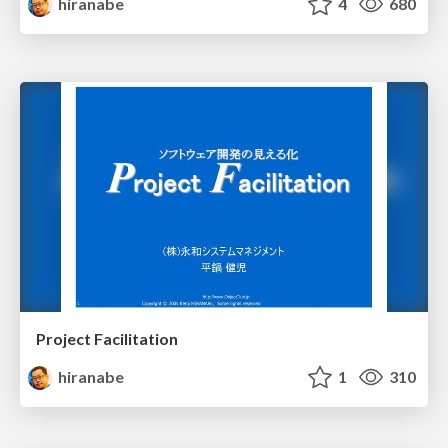
hiranabe
4
680
Project Facilitation
hiranabe
1
310