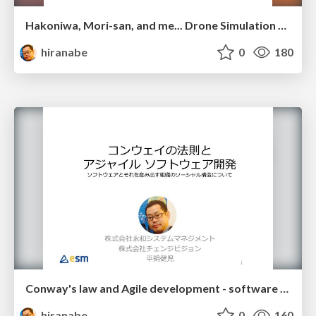
Hakoniwa, Mori-san, and me... Drone Simulation and Math
hiranabe
0
180
Conway's law and Agile development - software design and team design
hiranabe
0
160