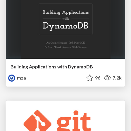
Building Applications with DynamoDB
mza
96
7.2k