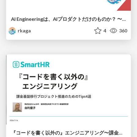
AI Engineeringは、AIプロダクトだけのものか？ 〜AIがソフトウェアを作る時代の新しい当たり前〜 / No AI in your product. AI Engineering in your development.
rkaga
4
360
『コードを書く以外の』エンジニアリング〜課金基盤移行プロジェクト推進のためのTips4選