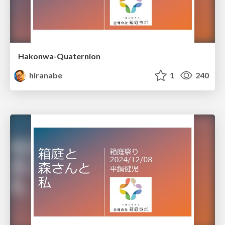
Hakonwa-Quaternion
hiranabe
1
240