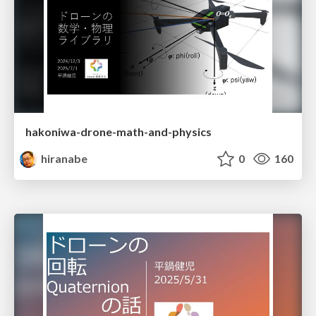
hakoniwa-drone-math-and-physics
hiranabe
0
160