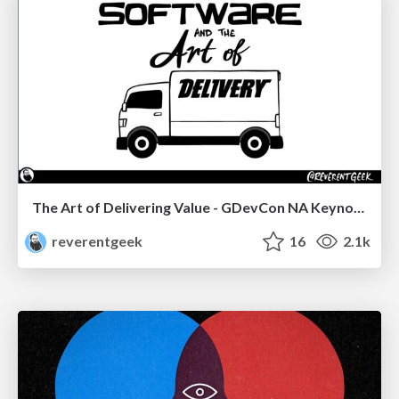
The Art of Delivering Value - GDevCon NA Keynote
reverentgeek
16
2.1k