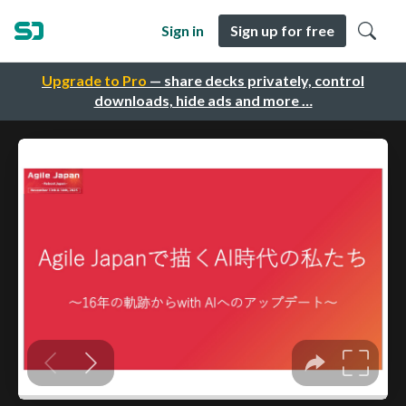
Sign in
Sign up for free
Upgrade to Pro
— share decks privately, control
downloads, hide ads and more …