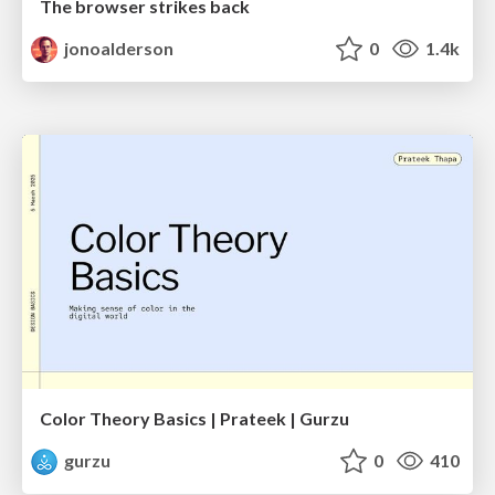
The browser strikes back
jonoalderson
0
1.4k
Color Theory Basics | Prateek | Gurzu
gurzu
0
410