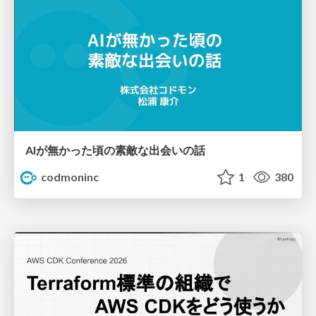
AIが無かった頃の素敵な出会いの話
codmoninc
1
380