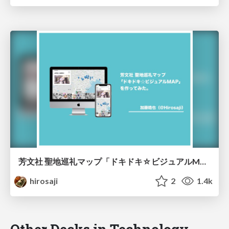
芳文社 聖地巡礼マップ「ドキドキ☆ビジュアルMAP」を作ってみた。
hirosaji
2
1.4k
Other Decks in Technology