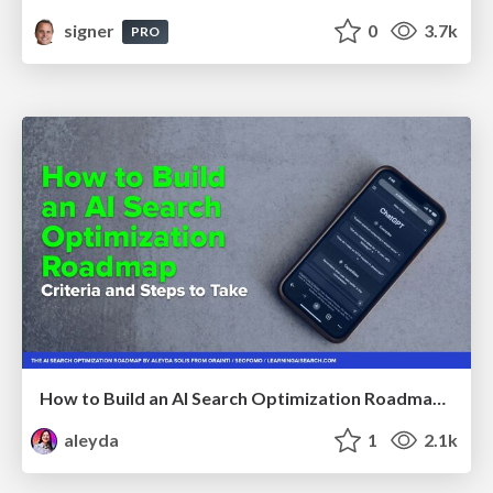
signer
0
3.7k
PRO
How to Build an AI Search Optimization Roadmap - Criteria and Steps to Take #SEOIRL
aleyda
1
2.1k