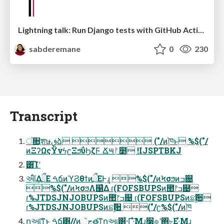
Lightning talk: Run Django tests with GitHub Actions
sabderemane
0
230
Transcript
ਂ૚ֶशษڧձ  ("/ͷ֓ཁͱ %$("/
ͷΞʔΩςΫνϟʗΞϧΰϦζϜ Ճ౻ᚠ໵ !IJSPTBKJ
͸͡Ίʹ
આ໌͢ΔྲྀΕ ࠓճͷϓϨθϯͷྲྀΕͰ͢ɻ %$("/ͷϞσϧͷߏ଄
%$("/ͷϞσϧΛ஁͑Δ ɾ(FOFSBUPSͷ಺෦ߏ଄
ɾ%JTDSJNJOBUPSͷ಺෦ߏ଄ ɾ(FOFSBUPSͷଛࣦؔ਺
ɾ%JTDSJNJOBUPSͷଛࣦؔ਺ ("/ʗ%$("/ͷ֓ཁ
ղઆ͠ͳ͍͜ͱ ࠓճ͸//ͷجૅతͳղઆ͸͋·Γ͠·ͤΜɻ࣮૷ํ๏ʹ΋৮Ε·ͤΜɻ