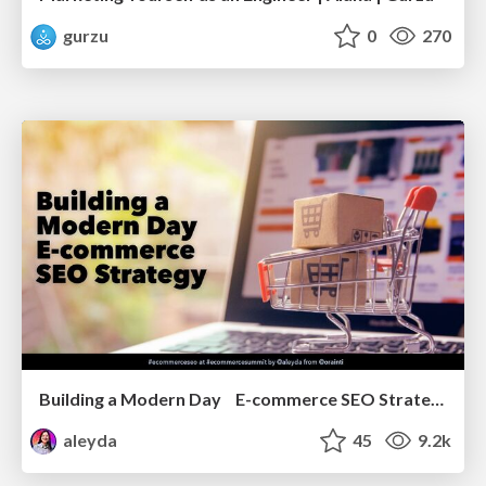
gurzu
0
270
Building a Modern Day E-commerce SEO Strategy
aleyda
45
9.2k