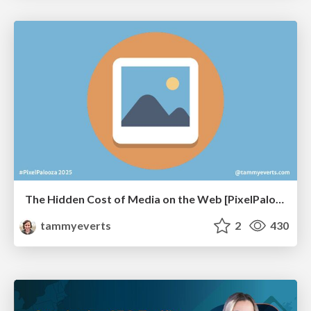
The Hidden Cost of Media on the Web [PixelPalooza 2025]
tammyeverts
2
430