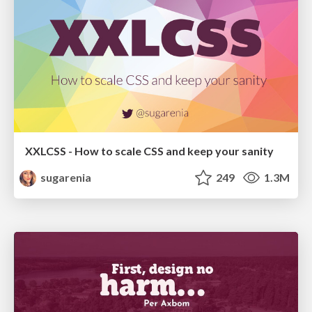
XXLCSS - How to scale CSS and keep your sanity
sugarenia
249
1.3M