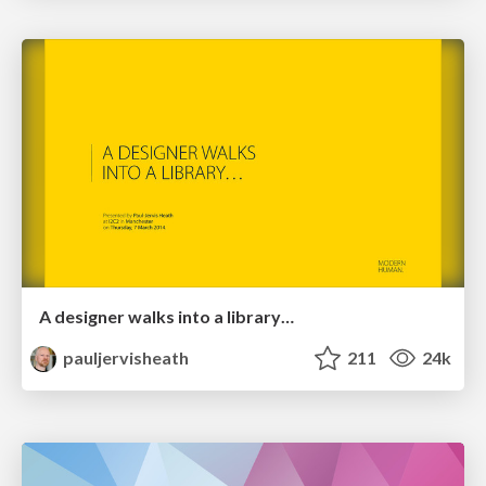
A designer walks into a library…
pauljervisheath
211
24k