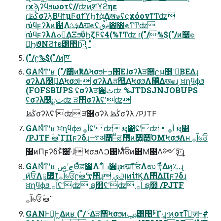
ɾχϡʔϥϧωοτʢ//ʣͷֶशϓϩηε
ɾڭࢣσʔλ͔ΒϥϯμϜαϯϓϦϯά͢Δख๏ʢϛχόονͳͲʣ
ɾύϥϝʔλͷޯ഑Λܭࢉ͢Δख๏ʢޡࠩٯ఻೻๏ͳͲʣ
ɾύϥϝʔλΛߋ৽͢ΔΞϧΰϦζϜʢ4(%ͳͲʣ ɾ("/%$("/ͷ࣮૷ํ๏
ྑ͍ϦϑΝϨϯε͸঺հ͠·͢! "
("/ʗ%$("/ͷ֓ཁ ̍
GANͬͯͳʹʁ ("/͸̎ͭͷҟͳΔϞσϧͰߏ੒͞Εɺσʔλੜ੒ʗม׵ʹ༻͍ΒΕΔɻ
σʔλΛ෼ྨ͢ΔϞσϧͰ σʔλΛੜ੒͢ΔϞσϧΛ஁͑͋͛Δख๏ɻ ਖ਼ղϥϕϧ
(FOFSBUPS ʢσʔλੜ੒ثʣ %JTDSJNJOBUPS
ʢσʔλ෼ྨثʣ ੜ੒σʔλʢʹʣ
ڭࢣσʔλʢʹʣ ੜ੒σʔλ ڭࢣσʔλ /PJTF
GANͬͯͳʹʁ ਖ਼ղϥϕϧ آ࡞ʢʹʣ ຊ෺ʢʹʣ آ࡞ ຊ෺
/PJTF ؑఆ࢜ ͬ͘͟ΓΠϝʔδɻ࠷ॳ͸·ͩ·ͩਫ਼౓ͷ௿͍੺ͪΌΜϞσϧͨͪΛʜ آ࡞৬ਓ
࣮૷ͷΠϝʔδͱͯ͠͸·ͣɺ ϞσϧΛ࢓ࠐΜͩ̎ਓͷ੺Μ๥Λ༻ҙ͠·͢ɻ
GANͬͯͳʹʁ ޓ͍ʹڝΘͤͯਫ਼౓ΛߴΊ͋͏ߏ੒ɻະख़ͳ̎ਓΛಉ࣌ʹҭͯΔͷ͕؊ɻ
͜ͷ̎ਓΛཱ೿ͳآ࡞৬ਓʗؑఆ࢜ʹҭ੒ɻ ېஅͷίϯϏΛ݁੒ͤ͞ΔΠϝʔδɻ
ਖ਼ղϥϕϧ آ࡞ʢʹʣ ຊ෺ʢʹʣ آ࡞ ຊ෺ /PJTF
GANͰԿ͕Ͱ͖Δͷʁ ("/ʹ࢝·Δੜ੒Ϟσϧͷݚڀ͸୔ࢁ͋Γ·͢ɻ͍·ϗοτͳٕज़Ͱ͢#