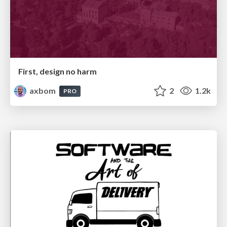
First, design no harm
axbom
2
1.2k
PRO