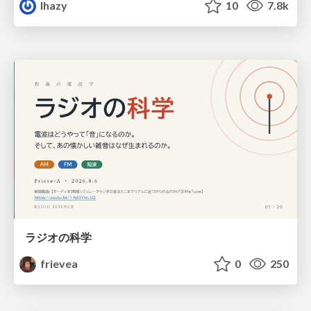
lhazy
10
7.8k
ラジオの科学
frievea
0
250