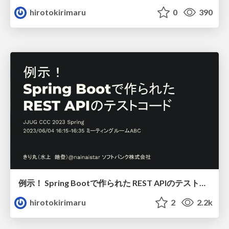
hirotokirimaru
0
390
例示！ Spring Bootで作られた REST APIのテストコード/ Testing-Example-for-a-REST-API-created-with-Spring-Boot
hirotokirimaru
2
2.2k