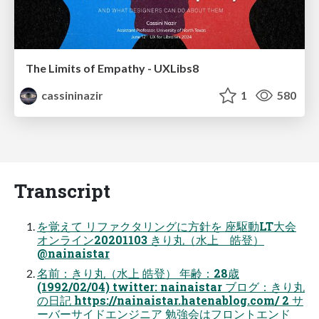
The Limits of Empathy - UXLibs8
cassininazir
1
580
Transcript
を覚えて リファクタリングに方針を 座駆動LT大会
オンライン20201103 きり丸（水上 皓登）
@nainaistar
名前：きり丸（水上 皓登） 年齢：28歳
(1992/02/04) twitter: nainaistar ブログ：きり丸
の日記 https://nainaistar.hatenablog.com/ 2 サ
ーバーサイドエンジニア 勉強会はフロントエンド