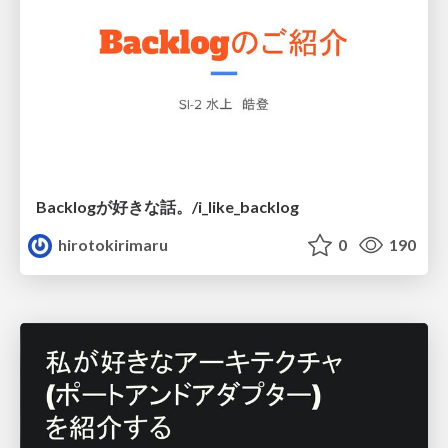
Backlogが好きな話。/i_like_backlog
hirotokirimaru
0
190