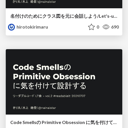
名付けのためにクラス図を元に会話しよう/Let's-use-class-diagram-to-communicate-with-client
hirotokirimaru
0
690
Code Smellsの Primitive Obsession に気を付けて設計する/Designing-with-Code-Smells-Primitive-Obsession