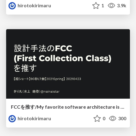
hirotokirimaru
1
3.9k
FCCを推す/My favorite software architecture is FCC
hirotokirimaru
0
300