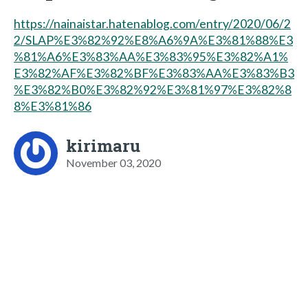
https://nainaistar.hatenablog.com/entry/2020/06/2
2/SLAP%E3%82%92%E8%A6%9A%E3%81%88%E3
%81%A6%E3%83%AA%E3%83%95%E3%82%A1%
E3%82%AF%E3%82%BF%E3%83%AA%E3%83%B3
%E3%82%B0%E3%82%92%E3%81%97%E3%82%8
8%E3%81%86
kirimaru
November 03, 2020