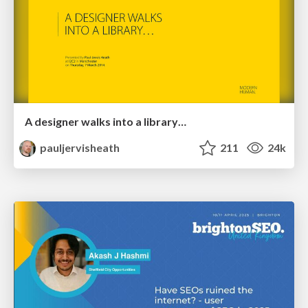
A designer walks into a library…
pauljervisheath
211
24k