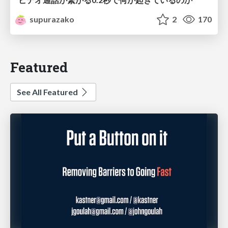
supurazako
2
170
Featured
See All Featured