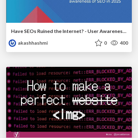
Have SEOs Ruined the Internet? - User Awareness of SEO in 2025
akashhashmi
0
400