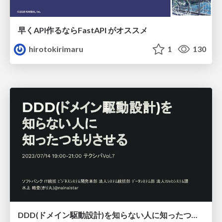
早くAPI作るならFastAPI がオススメ
hirotokirimaru
1
130
DDD(ドメイン駆動設計)を知らない人に知ったつもりさせる/Introduce_DDD_to_unfamiliar_individuals