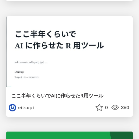
ここ半年くらいでAIに作らせたR用ツール
eitsupi
0
360