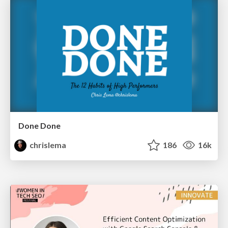
Done Done
chrislema
186
16k