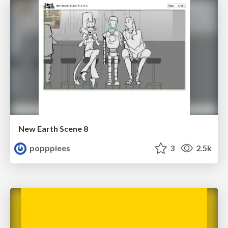
New Earth Scene 8
popppiees
3
2.5k