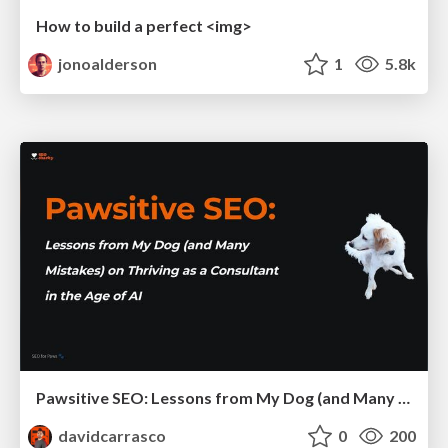
How to build a perfect <img>
jonoalderson
1
5.8k
Pawsitive SEO: Lessons from My Dog (and Many Mistakes) on Thriving as a Consultant in the Age of AI
davidcarrasco
0
200