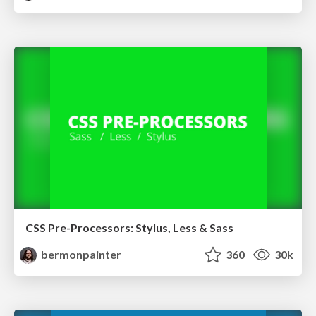
CSS Pre-Processors: Stylus, Less & Sass
bermonpainter
360
30k