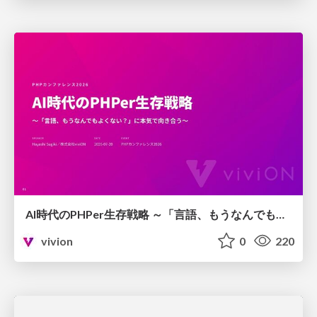
AI時代のPHPer生存戦略 ～「言語、もうなんでもよくない？」に本気で向き合う～
vivion
0
220