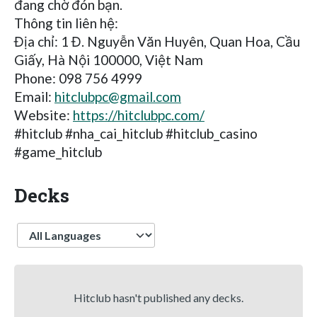
đang chờ đón bạn.
Thông tin liên hệ:
Địa chỉ: 1 Đ. Nguyễn Văn Huyên, Quan Hoa, Cầu
Giấy, Hà Nội 100000, Việt Nam
Phone: 098 756 4999
Email:
hitclubpc@gmail.com
Website:
https://hitclubpc.com/
#hitclub #nha_cai_hitclub #hitclub_casino
#game_hitclub
Decks
Language
Hitclub hasn't published any decks.