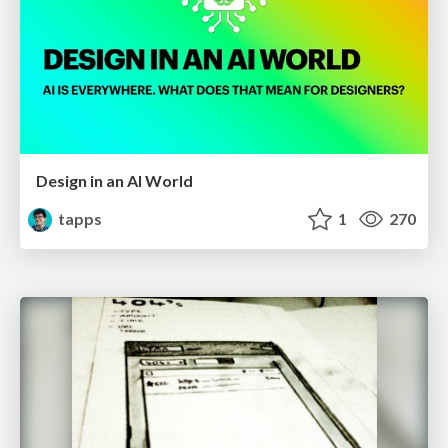
Design in an AI World
tapps
1
270