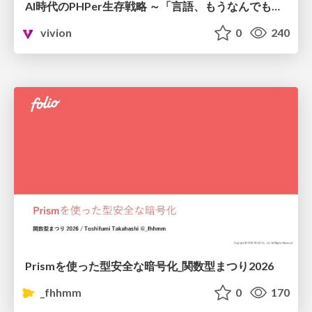
AI時代のPHPer生存戦略 ～「言語、もうなんでもよくない？」に本気で向き合う～
vivion
0
240
Prismを使った型安全な暗号化_関数型まつり2026
_fhhmm
0
170