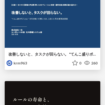
改善しないと、タスクが回らない。 “てんこ盛りポジション” を引き継いだ情シスの、入社3ヶ月の業務改善録
krm963
0
260