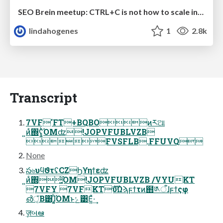
SEO Brein meetup: CTRL+C is not how to scale international SEO
lindahogenes
1
2.8k
Transcript
7VF'FT+BQBOͷཪଆ
͍ͷ͏͑ͨ͘΍ʢ͓͍ͪΌΜʣ!JOPVFUBLVZB
FVSFLB.FFUVQ
None
స৬υϥϑτʢCZϦϒηϯεʣ
͍ͷ͏͑ͨ͘΍͓͍ͪΌΜ!JOPVFUBLVZB /VYUKT
7VFY 7VFKTެࣜυΩϡϝϯτͷ຋༁ऀɺϝϯςφ
൴ঁ͔Β͸ɺ͓͍ͪΌΜͱݺ͹Ε͍ͯ·͢
ٕज़બఆ