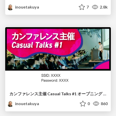
inouetakuya
7
2.8k
カンファレンス主催 Casual Talks #1 オープニング / Conference Casual Talks 1 Opening
inouetakuya
0
860