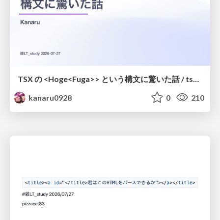
TSX の <Hoge<Fuga>> という構文に驚いた話 / tsx-type-argument-syntax
kanaru0928
0
210