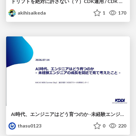
ドリフトを絶対に許さない（？）CDK運用 / CDK Ops with Zero Tolerance for Drifts (?)
akihisaikeda
1
170
AI時代、エンジニアはどう育つのか -未経験エンジニアの成長を間近で見て考えたこと-
thasu0123
0
220