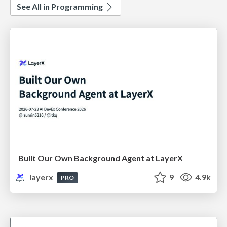
See All in Programming
Built Our Own Background Agent at LayerX
layerx
9
4.9k
PRO