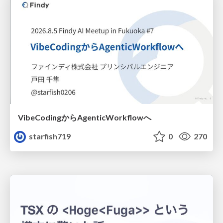
VibeCodingからAgenticWorkflowへ
starfish719
0
270