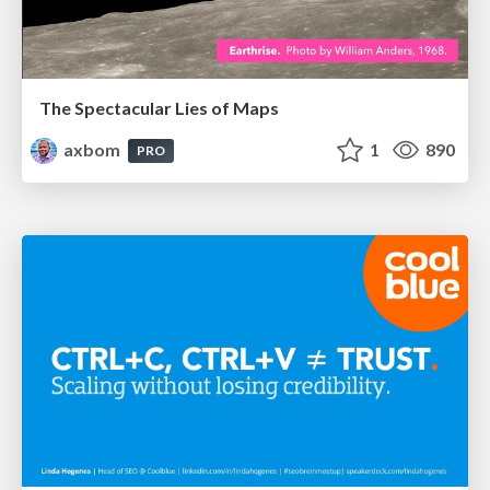
The Spectacular Lies of Maps
axbom
1
890
PRO