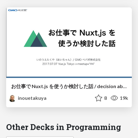
お仕事で Nuxt.js を使うか検討した話 / decision about whether to use nuxtjs
inouetakuya
8
19k
Other Decks in Programming