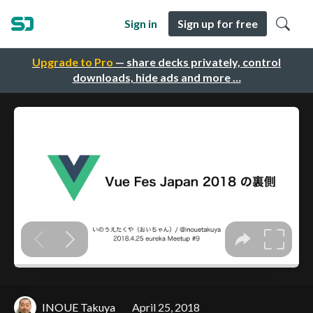
Sign in
Sign up for free
Upgrade to Pro
— share decks privately, control
downloads, hide ads and more …
INOUE Takuya
April 25, 2018