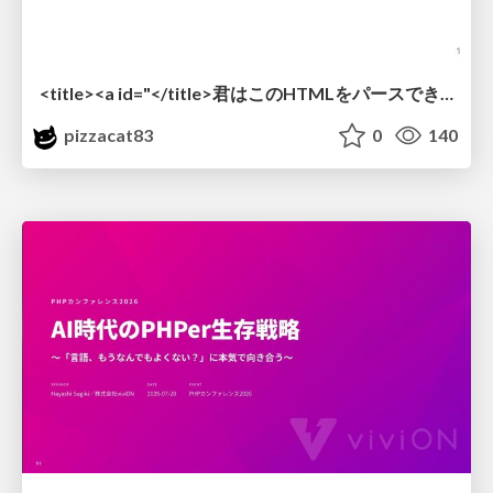
<title><a id="</title>君はこのHTMLをパースできるか"></a></title> #雑LT_study
pizzacat83
0
140