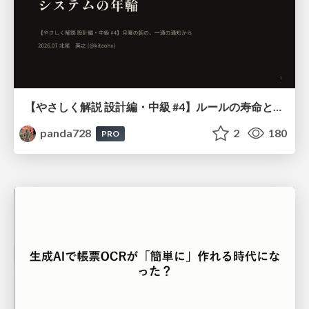
【やさしく解説 設計編・中級 #4】ルールの寿命と、システムの年輪
panda728
2
180
PRO