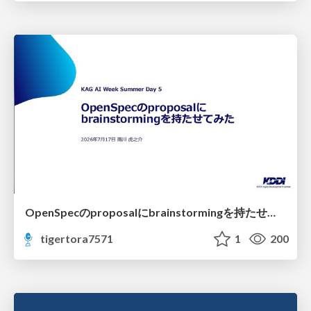
OpenSpecのproposalにbrainstormingを持たせてみた
tigertora7571
1
200