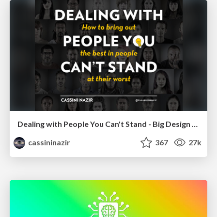
Dealing with People You Can't Stand - Big Design 2015
cassininazir
367
27k