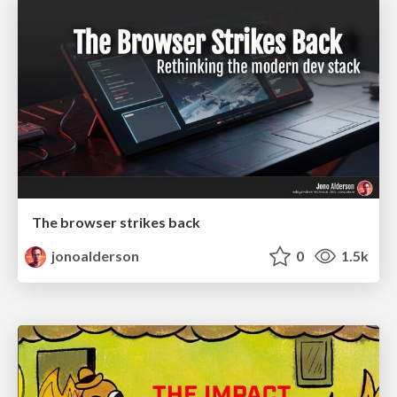
The browser strikes back
jonoalderson
0
1.5k