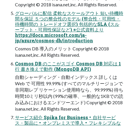
Copyright © 2018 isana.net,inc. All Rights Reserved.
グローバルに配信 柔軟なスケールアウト 短い待機時
間を保証 ５つの整合性のモデル (整合性・可⽤性・
待機時間の トレードオフ選択) 包括的なSLA (スル
ープット・可⽤性保証など) ※公式資料より
https://docs.microsoft.com/ja-
jp/azure/cosmos-db/introduction
Cosmos DB 導⼊のメリット Copyright © 2018
isana.net,inc. All Rights Reserved.
Cosmos DB のここがスゴイ Cosmos DB 対応は 1
⾏ 書き換えで動作 (MongoDB API)
⾃動シャーディング・⾃動インデックス 詳しくは
Web で 可⽤性 99.99% (すべてのマルチリージョンで
⾮同期レプ リケーション使⽤時なら、99.999%) 待ち
時間10ミリ秒以内 (99%の確率、⼀般的な1KBでの読
み込みにおけるエンドツーエンド) Copyright © 2018
isana.net,inc. All Rights Reserved.
サービス紹介 Spika for Business • ⾃社サービ
ス・製品に • オンプレミスで導⼊ • フレキシブルな