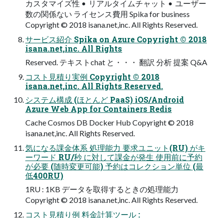
カスタマイズ性 • リアルタイムチャット • ユーザー
数の関係ない ライセンス費⽤ Spika for business
Copyright © 2018 isana.net,inc. All Rights Reserved.
サービス紹介 Spika on Azure Copyright © 2018
isana.net,inc. All Rights
Reserved. テキストchat と・・・ 翻訳 分析 提案 Q&A
コスト⾒積り実例 Copyright © 2018
isana.net,inc. All Rights Reserved.
システム構成 (ほとんど PaaS) iOS/Android
Azure Web App for Containers Redis
Cache Cosmos DB Docker Hub Copyright © 2018
isana.net,inc. All Rights Reserved.
気になる課⾦体系 処理能⼒ 要求ユニット(RU) がキ
ーワード RU/秒 に対して課⾦が発⽣ 使⽤前に予約
が必要 (随時変更可能) 予約はコレクション単位 (最
低400RU)
1RU : 1KB データを取得するときの処理能⼒
Copyright © 2018 isana.net,inc. All Rights Reserved.
コスト⾒積り例 料⾦計算ツール :