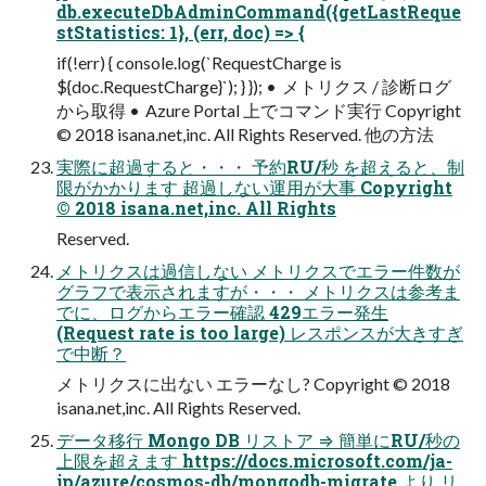
db.executeDbAdminCommand({getLastReque
stStatistics: 1}, (err, doc) => {
if(!err) { console.log(`RequestCharge is
${doc.RequestCharge}`); } }); • メトリクス / 診断ログ
から取得 • Azure Portal 上でコマンド実⾏ Copyright
© 2018 isana.net,inc. All Rights Reserved. 他の⽅法
実際に超過すると・・・ 予約RU/秒 を超えると、制
限がかかります 超過しない運⽤が⼤事 Copyright
© 2018 isana.net,inc. All Rights
Reserved.
メトリクスは過信しない メトリクスでエラー件数が
グラフで表⽰されますが・・・ メトリクスは参考ま
でに、ログからエラー確認 429エラー発⽣
(Request rate is too large) レスポンスが⼤きすぎ
で中断？
メトリクスに出ない エラーなし? Copyright © 2018
isana.net,inc. All Rights Reserved.
データ移⾏ Mongo DB リストア ⇒ 簡単にRU/秒の
上限を超えます https://docs.microsoft.com/ja-
jp/azure/cosmos-db/mongodb-migrate より リ