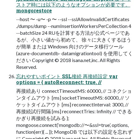
ストア時には以下のようなオプションが必要です。
mongorestore
--host 〜 -u〜 -p 〜 --ssl --sslAllowInvalidCertificates
./dumps/dump --numInsertionWorkersPerCollection 4
--batchSize 24 RUを計算する⽅法が公式ページであ
るが、⼩さい値から初めて、 徐々に⼤きくするほう
が簡単 または Windows 向けのデータ移⾏ツール
(azure-documentdb- datamigrationtool) を使⽤してく
ださい Copyright © 2018 isana.net,inc. All Rights
Reserved.
忘れやすいポイント SSL接続 再接続設定 var
options = { autoReconnect: true, //
再接続あり connectTimeoutMS: 60000, // コネクショ
ンタイムアウト [ms] socketTimeoutMS: 60000, // ソ
ケットタイムアウト [ms] reconnectInterval: 3000, //
再接続試行間隔 [ms] reconnectTries: Infinity // できる
かぎり再接続を試みる };
mongoose.connect(‘mongodb://〜&ssl=true’, options,
function(err){ ... }); MongoDB では以下の設定を忘れず
に Copyright © 2018 isana.net,inc. All Rights Reserved.