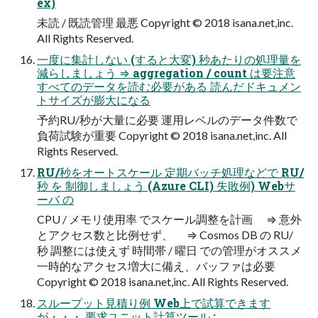
ex)
未読 / 既読管理 最悪 Copyright © 2018 isana.net,inc.
All Rights Reserved.
⼀度に集計しない (すると⼤変) 秒あたりの処理量を
減らしましょう ⇒ aggregation / count は要注意
すべてのデータを読む必要がある 読んだドキュメン
トサイズが膨⼤になる
予約RU/秒が⼤量に必要 運⽤レベルのデータ件数で
負荷試験が重要 Copyright © 2018 isana.net,inc. All
Rights Reserved.
RU/秒をオートスケール 定期バッチ処理などで RU/
秒 を 制御しましょう (Azure CLI) 失敗例) Webサ
ーバ の
CPU / メモリ使⽤率 でスケール調整を計画 ⇒ 意外
とアクセス数と⽐例せず、 ⇒ Cosmos DB の RU/
秒 調整には使えず 時間帯 / 曜⽇ での管理がオススメ
⼀時的なアクセス増⼤に備え、バッファは必要
Copyright © 2018 isana.net,inc. All Rights Reserved.
スループット⾒積り例 Web上で試算できます
が・・・ 要求ユニット計算ツール :