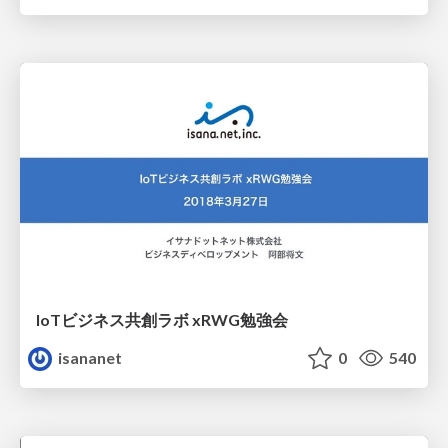
IoTビジネス共創ラボ xRWG勉強会
isananet
0
540