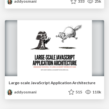
addyosmani
333
25k
Large-scale JavaScript Application Architecture
addyosmani
515
110k