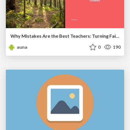
Why Mistakes Are the Best Teachers: Turning Failure into a Pathway for Growth
auna
0
190