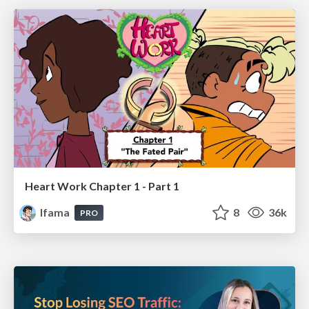
Heart Work Chapter 1 - Part 1
lfama
8
36k
PRO