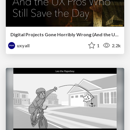
Digital Projects Gone Horribly Wrong (And the UX Pros Who Still Save the Day) - Dean Schuster
uxyall
1
2.2k