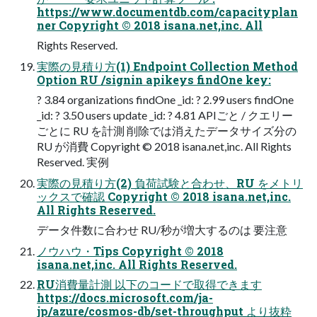
https://www.documentdb.com/capacityplan
ner Copyright © 2018 isana.net,inc. All
Rights Reserved.
実際の⾒積り⽅(1) Endpoint Collection Method
Option RU /signin apikeys findOne key:
? 3.84 organizations findOne _id: ? 2.99 users findOne
_id: ? 3.50 users update _id: ? 4.81 APIごと / クエリー
ごとに RU を計測 削除では消えたデータサイズ分の
RU が消費 Copyright © 2018 isana.net,inc. All Rights
Reserved. 実例
実際の⾒積り⽅(2) 負荷試験と合わせ、RU をメトリ
ックスで確認 Copyright © 2018 isana.net,inc.
All Rights Reserved.
データ件数に合わせ RU/秒が増⼤するのは 要注意
ノウハウ・Tips Copyright © 2018
isana.net,inc. All Rights Reserved.
RU消費量計測 以下のコードで取得できます
https://docs.microsoft.com/ja-
jp/azure/cosmos-db/set-throughput より抜粋