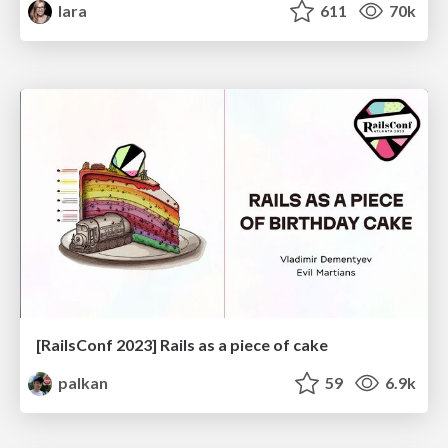
lara
611
70k
[RailsConf 2023] Rails as a piece of cake
palkan
59
6.9k