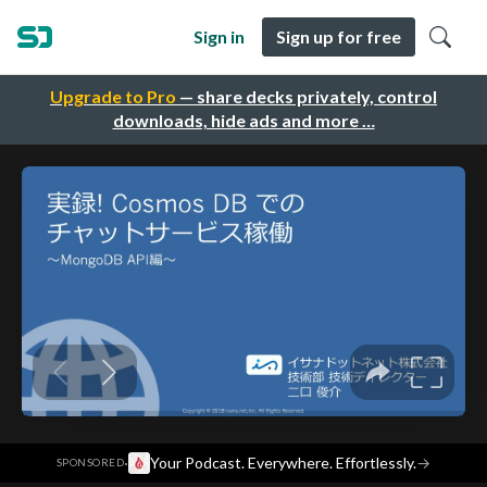
Sign in
Sign up for free
Upgrade to Pro
— share decks privately, control
downloads, hide ads and more …
·
Your Podcast. Everywhere. Effortlessly.
→
SPONSORED