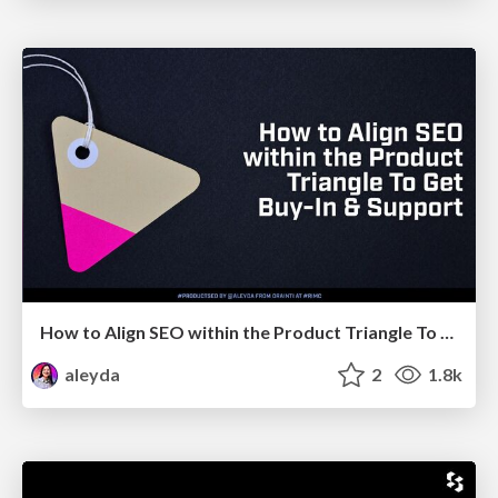
How to Align SEO within the Product Triangle To Get Buy-In & Support - #RIMC
aleyda
2
1.8k