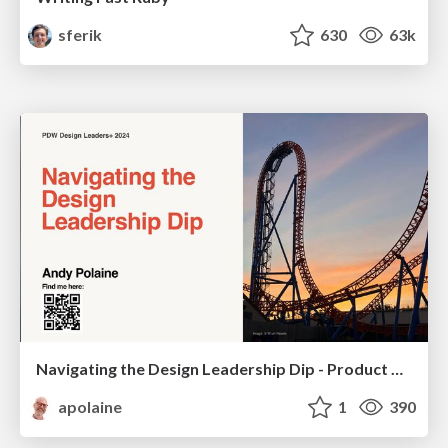
sferik
630
63k
Navigating the Design Leadership Dip - Product Design Week Design Leaders+ Conference 2024
apolaine
1
390