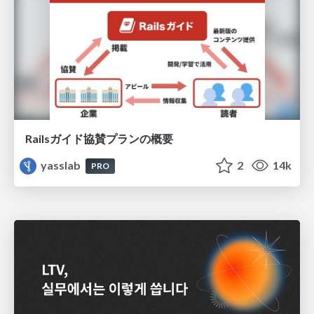
Railsガイド協賛プランの概要
yasslab
2
14k
PRO