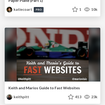
Paper Plane (Part 1)
katiecoart
1
10k
PRO
Keith and Marios Guide to Fast Websites
keithpitt
413
23k