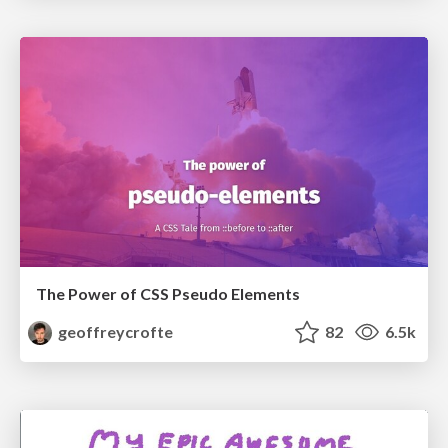
The Power of CSS Pseudo Elements
geoffreycrofte
82
6.5k