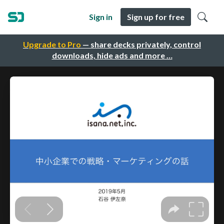
Sign in
Sign up for free
Upgrade to Pro
— share decks privately, control
downloads, hide ads and more …