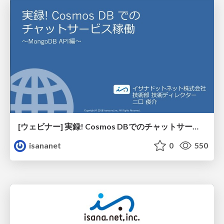
[ウェビナー] 実録! Cosmos DBでのチャットサービス稼働 ~MongoDB API編~
isananet
0
550