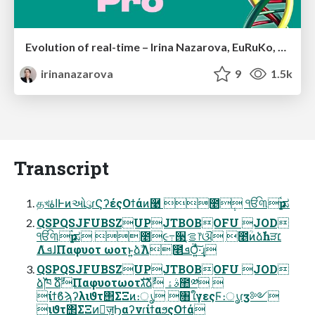
Evolution of real-time – Irina Nazarova, EuRuKo, 2024
irinanazarova
9
1.5k
Transcript
தখاۀͰͷઓུɾϚʔέςΟϯάͷ࿩ ೥݄ ੴ୩ҏࠨಸ
QSPQSJFUBSZUPJTBOBOFU JOD
ੴ୩ҏࠨಸ ೥૯߹੓ࡦֶ෦ଔ ೥ؒͷձࣾһੜ׆
ΛܦͯɺΠαφυοτ ωοτͱ͍͏ձࣾΛ೥ܦӦ͍ͯ͠·͢ɻ
QSPQSJFUBSZUPJTBOBOFU JOD
ձࣾ֓ཁ ձ໊ࣾΠαφυοτωοτגࣜձࣾ ࣄۀ಺༰ 
ίϯϐϡʔλιϑτ΢ΣΞͷ։ൃ ৘ใγεςϜ։ൃɾӡ༻
ιϑτ΢ΣΞͷٕज़ϦαʔνɾίϯαϧςΟϯά