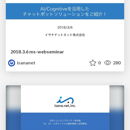
2018.3.6 ms-webseminar
isananet
0
280