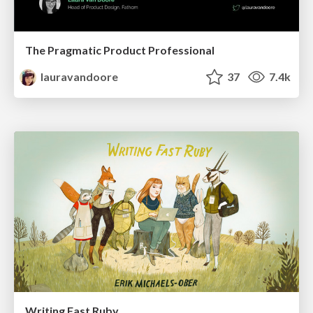
The Pragmatic Product Professional
lauravandoore
37
7.4k
Writing Fast Ruby