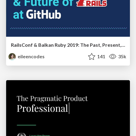
RailsConf & Balkan Ruby 2019: The Past, Present, and Future of Rails at GitHub
eileencodes
141
35k