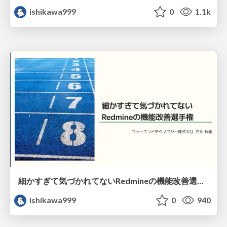
ishikawa999
0
1.1k
細かすぎて気づかれてないRedmineの機能改善選手権
ishikawa999
0
940