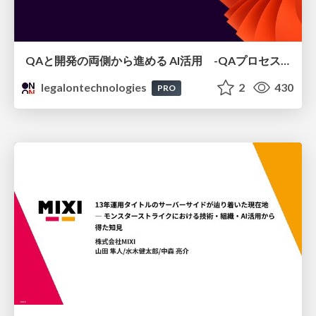
QAと開発の両側から進める AI活用 -QAプロセスAI支援ツールキットと Inner Loop / Outer Loopの取り組み-
legalontechnologies
2
430
PRO