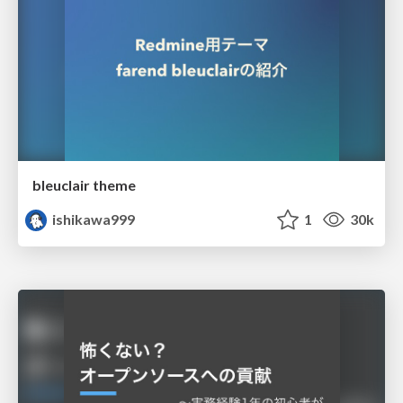
bleuclair theme
ishikawa999
1
30k