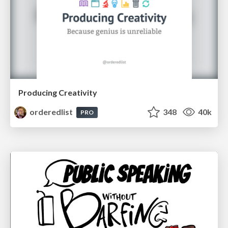
Producing Creativity
orderedlist
348
40k
PRO