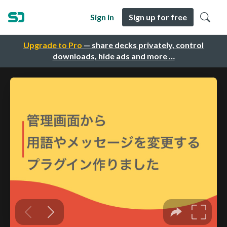
Sign in
Sign up for free
Upgrade to Pro
— share decks privately, control
downloads, hide ads and more …