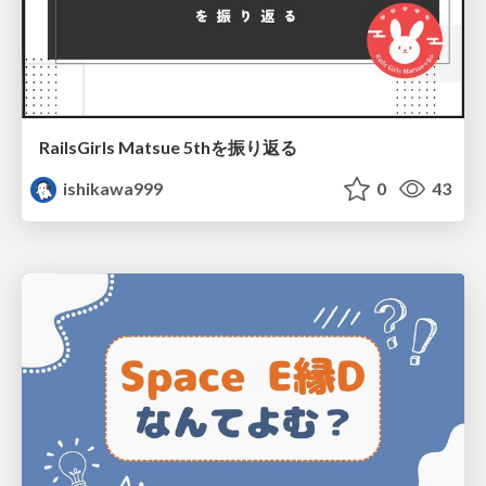
RailsGirls Matsue 5thを振り返る
ishikawa999
0
43