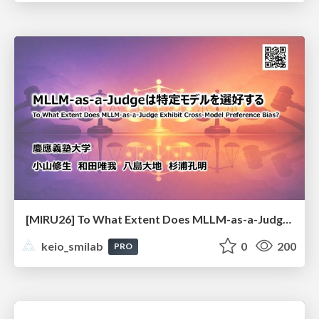
[MIRU26] To What Extent Does MLLM-as-a-Judge Exhibit Cross-Model Preference Bias?
keio_smilab
0
200
PRO