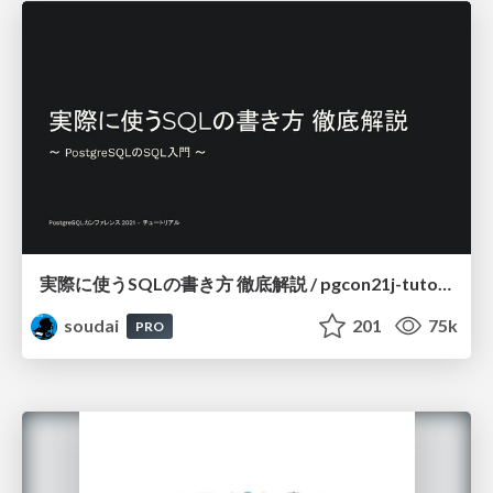
実際に使うSQLの書き方 徹底解説 / pgcon21j-tutorial
soudai
201
75k
PRO