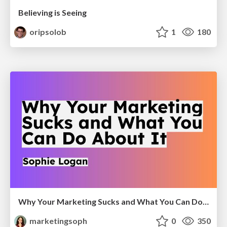
Believing is Seeing
oripsolob
1
180
Why Your Marketing Sucks and What You Can Do About It - Sophie Logan
marketingsoph
0
350