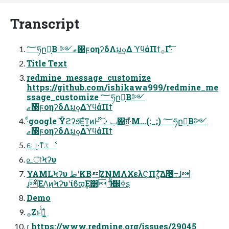
Transcript
؅ཧը໘͔Β ༻ޠ΍ϝοηʔδΛมߋ͢Δ ϓϥάΠϯ࡞Γ·ͨ͠
Title Text
redmine_message_customize
https://github.com/ishikawa999/redmine_me
ssage_customize ؅ཧը໘͔Β༻
ޠ΍ϝοηʔδΛมߋ͢ΔϓϥάΠϯ
·ͩgoogleʹΫϩʔϧ͞Ε͍ͯͳ͍ͷͰ ݕࡧͯ͠΋ग़͖ͯ·ͤΜ...(:_;) ؅ཧը໘͔Β༻
ޠ΍ϝοηʔδΛมߋ͢ΔϓϥάΠϯ
େ·͔ͳػೳ
௨ৗϞʔυ
YAMLϞʔυ طʹKBZNMΛΧελϚΠζ͍ͯ͠Δ৔߹ɺ
ɹͦΕΛ͜ͷϞʔυʹίϐϖ͢Ε͹ Ҡߦ׬ྃʂ
Demo
࡞Ζ͏ͱࢥͬͨ ͖͔͚ͬ
ɾ https://www.redmine.org/issues/29045