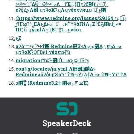
ɾར༻ऀ͢Δਓʹ߹Θͤͯ༻ޠΛ ͳ͡Έਂ͍(Πϝʔδ͠΍͍͢)ݴ༿ʹม͍͑ͨ
έʔε͕͋Δ͜ͱΛ஌ͬͨ ʮτϥοΧʔʯΛʮνέοτछผʯɹɹ ʹม͍͑ͨ ͱ͍͏ٞ࿦
ɾhttps://www.redmine.org/issues/29164 ɾʮྑͦ͞͏ʯ
ɾ͍͖ͳΓຊՈʹೖΕΑ͏ͱ͢Δͱେมͦ͏ ɹͱΓ͋͑ͣϓϥάΠϯΛ࡞Ζ͏ ɾͦΕͬΆ͍΋ͷͰ͖ͨ <=
ΠϚίί ʮymlΛը໘͔Β্ॻ͖͍ͨ͠ʯ ɹͱ͍͏νέοτ
͍͍ͱ͜Ζ
αʔό؅ཧऀʹཔ·ͳͯ͘΋ Redmine಺ͷ໊শΛஔ͖׵͑Δ ͜ͱ͕ग़དྷΔ =>
ʮτϥοΧʔ͕Θ͔ΓͮΒ͍ͷͰνέοτछผʹ͍ͨ͠ʯ
migrationͳͲແ͠Ͱ΋ಈͨ͘Ίɺ ɹಋೖɾఫڈ͕؆୯ʂ
conﬁg/locales/ja.yml Λ௚઀ॻ͖׵͑Δͱ
RedmineͷόʔδϣϯΞοϓ࣌ʹ ίϯϑϦΫτ͢Δ͜ͱ͕͋Δ => ίϯϑϦΫτ͠ͳ͘ͳΔ
ͥͻ࢖ͬͯΈ͍ͯͩ͘͞ (Redmine3.2·Ͱ͸ಈ࡞֬ೝࡁΈ)
SpeakerDeck