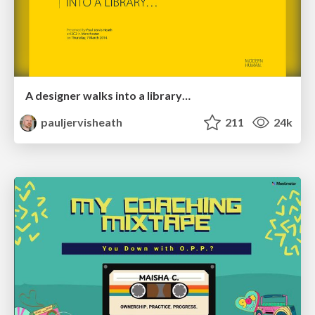
A designer walks into a library…
pauljervisheath
211
24k