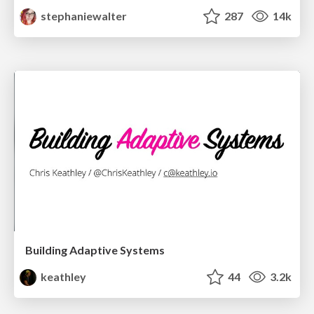
stephaniewalter
287
14k
Building Adaptive Systems
keathley
44
3.2k