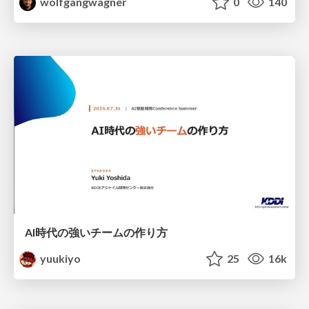
wolfgangwagner
0
140
AI時代の強いチームの作り方
yuukiyo
25
16k