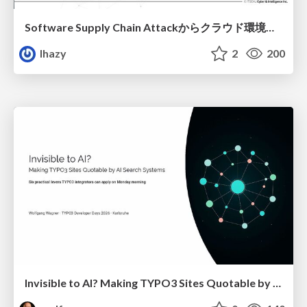
Software Supply Chain Attackからクラウド環境を守るためにできること
lhazy
2
200
Invisible to AI? Making TYPO3 Sites Quotable by AI Search Systems