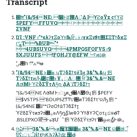
Transcript
଎श"(&/54NEɿ ෼Ͱਫ਼౓Λ্͛Δ lϒϩοΫz ςϯϓϨ
$PEFY.FFUVQ 
ZVNF
ΏΊ :VNF ɾ"*ελʔτΞοϓਖ਼ࣾһͱݸਓࣄۀ ɾγχΞιϑτ΢ΣΞΤϯδχΞ
ɾؔ৺ྖҬ%BUB"*
4UBSUVQ4PMPQSFOFVS ɾ9
5XJUUFS !FOHJY@EFW ࠷ۙͷ׆ಈ
ࣗݾ঺հ ొஃ༧ఆ
"(&/54NE ͱ͸ʁ ʮΤʔδΣϯτͷͨΊͷ 3&"%.&ʯ 㾎
ΤʔδΣϯτͷԠ౴ਫ਼౓ͱҰ؏ੑΛ޲্ ਓ͕ؒ 3&"%.&NE
ΛಡΜͰϓϩδΣΫτΛཧղ ͢ΔΑ͏ʹɺΤʔδΣϯτ͕
"(&/54NE ΛಡΜ Ͱ։ൃͷࢦ਑Λ೺Ѳɻ 㾎 $PEFY
$VSTPS 'BDUPSZͳͲଟ਺ͷΤʔδΣϯτʹରԠ 㾎 "
(&/54NE ͸ɺ"*ίʔσΟϯάΤʔδΣϯτ͕
ϓϩδΣΫτͷϧʔϧ΍࡞๏Λཧղ͢ΔͨΊͷΦʔ ϓϯϑΥʔϚοτɻ ඪ४తͳ
.BSLEPXOܗࣜͰهड़Մೳ 㾎 ϓϩδΣΫτϧʔτʹ഑ஔ͢Δ͚ͩͰಈ࡞
લఏ3&"%.&ͱͷ੗Έ෼͚͸ʁ 3&"%.&NE ର৅ಡऀ
ਓؒʢ։ൃऀɺίϯτϦϏϡʔλʔʣ ໨త