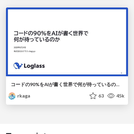
コードの90%をAIが書く世界で何が待っているのか / What awaits us in a world where 90% of the code is written by AI
rkaga
63
45k