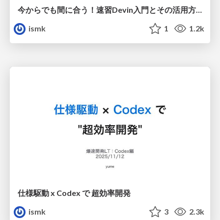
今からでも間に合う！速習Devin入門とその活用方法
ismk
1
1.2k
仕様駆動 x Codex で 超効率開発
ismk
3
2.3k