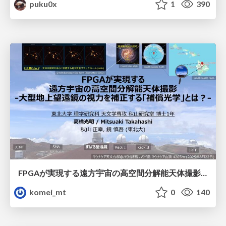
puku0x
1
390
FPGAが実現する遠方宇宙の高空間分解能天体撮影 -大型地上望遠鏡の視力を補正する「補償光学」とは？-
komei_mt
0
140