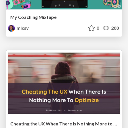
My Coaching Mixtape
mlcsv
0
200
Cheating the UX When There Is Nothing More to Optimize - PixelPioneers