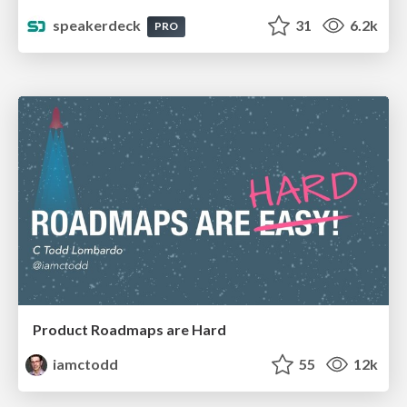
speakerdeck
31
6.2k
PRO
Product Roadmaps are Hard
iamctodd
55
12k