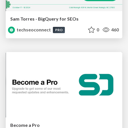
Sam Torres - BigQuery for SEOs
techseoconnect
0
460
PRO
Become a Pro