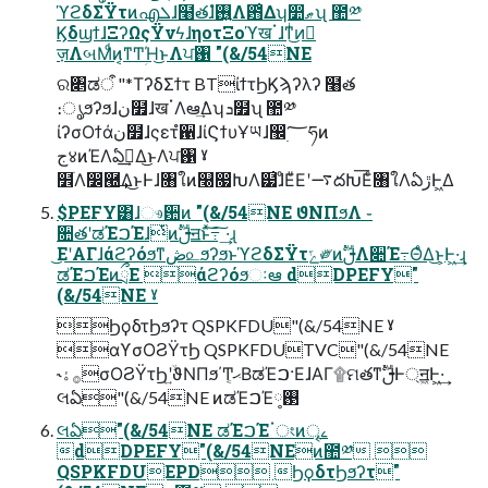
ϓϩδΣΫτͷഎܠɺ໨తɺ࢖͍ํΛ఻͑Δʮ෺ޠʯ ಺༰
ϏδϣϯɺΞʔΩςΫνϟɺηοτΞοϓखॱɺͳͥ͜ͷٕ
ज़ΛબΜͩͷ͔ͳͲؚΉ͜ͱΛਪ঑ "(&/54NE
ର৅ಡऀ "*ΤʔδΣϯτ BTίϯτϦϏϡʔλʔ ໨త
։ൃϧʔϧɺن໿ɺखॱΛఆٛ͢Δʮܖ໿ʯ ಺༰
ίʔσΟϯάن໿ɺςετํ਑ɺίϚϯυҰཡɺ඼࣭؅ཧͷ
ج४ͷΈΛఏࣔ͢Δ͜ͱΛਪ঑ ˠ
໾ׂΛ෼཭͢Δ͜ͱͰɺ৘ใͷ௠෗ԽΛ๷͗ɺͦΕͧΕʹ࠷దԽ͞Εͨ৘ใΛఏڙͰ͖Δ
$PEFY͸ɺෳ਺ͷ "(&/54NE ϑΝΠϧΛ ֊
૚తʹಡΈࠐΈɺͭͷࢦࣔॻͱͯ݁͠߹ ͠·͢ɻ
͜ΕʹΑΓɺάϩʔόϧͳڞ௨ϧʔϧͱϓϩδΣΫτݻ༗ͷࢦࣔΛ૊Έ߹ΘͤΔ͜ͱ͕Ͱ͖·͢ɻ
ಡΈࠐΈͷྲྀΕ άϩʔόϧઃఆ dDPEFY"
(&/54NE ˠ
ϦϙδτϦϧʔτ QSPKFDU"(&/54NE ˠ
αϒσΟϨΫτϦ QSPKFDUTVC"(&/54NE
˞࡞ۀσΟϨΫτϦʹ͍ۙϑΝΠϧ΄Ͳޙ͔ΒಡΈࠐ·ΕɺΑΓ۩ମతͳࢦࣔͰ্ॻ͖Ͱ͖·͢
લఏ"(&/54NE ͷಡΈࠐΈ࢓༷
લఏ"(&/54NE ಡΈࠐΈॱংͷৄࡉ
dDPEFY"(&/54NEͷ಺༰ 
QSPKFDUEPD ϦϙδτϦϧʔτ"