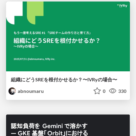
組織にどうSREを根付かせるか？〜IVRyの場合〜
abnoumaru
0
330