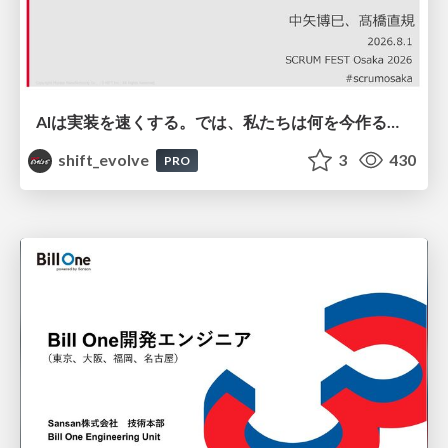
AIは実装を速くする。では、私たちは何を今作るべきか？－立場を越えてリリースに向き合ったチーム開発の実践 / 20260801 Hiromi Nakaya and Naoki Takahashi
shift_evolve
3
430
PRO