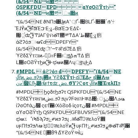
(&/54NEͷ಺༰ 
QSPKFDUEPD αϒσΟϨΫτϦ"
(&/54NEͷ಺༰ ෳ਺ͷ
"(&/54NE ϑΝΠϧ͸ɺ͜ͷΑ͏ʹ ্Ґ֊૚͔ΒԼҐ֊૚΁ॱ൪ʹ݁߹
͞ΕɺҰͭͷࢦࣔͱͯ͠ಡΈࠐ·Ε·͢ɻ ޙ͔ΒಡΈࠐ·ΕΔʢ֊
૚͕ਂ͍ʣࢦࣔ΄ͲɺΑΓ۩ମతͳ಺༰ʹͳΔΑ͏ʹظ଴͞Ε͍ͯ·͢ɻ 㾎
άϩʔόϧઃఆʢdDPEFY"
(&/54NEʣ͕ৗʹ࠷ॳʹద༻͞ΕΔ 㾎
ϓϩδΣΫτଆͷࢦ͕ࣔޙஈͰิ଍ɾ্ॻ͖͢ΔܗʹͳΔ 㾎
Լ૚σΟϨΫτϦͷࢦࣔͰಛఆͷ߲໨Λʮ্ॻ͖ʯͰ͖Δ
#MPDL  άϩʔόϧ dDPEFY"(&/54NE
ݸਓͷڞ௨ϧʔϧɻ͢΂ͯͷ ϓϩδΣΫτͰద༻͞ΕΔج ຊํ਑Λఆٛ
ݴޠن໿ʢԠ౴ɾίϝϯτʣ ڞ௨ϑΥʔϚοτ ݸਓͷ޷ΈɾελΠϧ
#MPDL ϦϙδτϦϧʔτ QSPKFDU"(&/54NE
ϓϩδΣΫτશମͷڞ௨ϧʔ ϧɻνʔϜશମͰकΔ΂͖։ ൃن໿Λهࡌ
ίʔσΟϯάن໿ ςετํ਑ɾΧόϨοδ ίϛοτن໿ #MPDL
αϒσΟϨΫτϦ QSPKFDUGFBUVSF"(&/54NE
ಛఆػೳɾϞδϡʔϧݻ༗ͷϧ ʔϧɻہॴతͳٕज़ελοΫ΍
υϝΠϯϧʔϧΛఆٛ ಛఆٕज़ελοΫͷࢦࣔ υϝΠϯݻ༗ͷϧʔϧ ྫ֎తͳॲཧํ਑
"(&/54NE ࢓༷͔Βߟ͑Δ̏ϒϩοΫઓུ