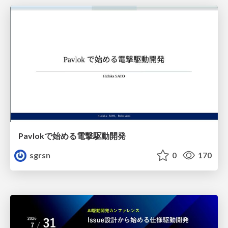
Pavlokで始める電撃駆動開発
sgrsn
0
170