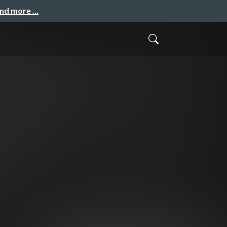
and more …
2