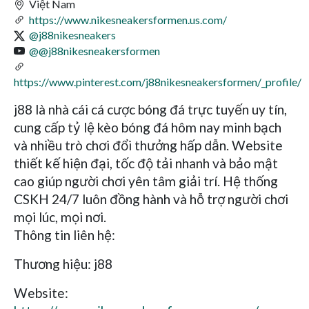
Việt Nam
https://www.nikesneakersformen.us.com/
@j88nikesneakers
@@j88nikesneakersformen
https://www.pinterest.com/j88nikesneakersformen/_profile/
j88 là nhà cái cá cược bóng đá trực tuyến uy tín,
cung cấp tỷ lệ kèo bóng đá hôm nay minh bạch
và nhiều trò chơi đổi thưởng hấp dẫn. Website
thiết kế hiện đại, tốc độ tải nhanh và bảo mật
cao giúp người chơi yên tâm giải trí. Hệ thống
CSKH 24/7 luôn đồng hành và hỗ trợ người chơi
mọi lúc, mọi nơi.
Thông tin liên hệ:
Thương hiệu: j88
Website: