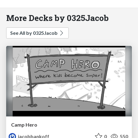
More Decks by 0325Jacob
See All by 0325Jacob
Camp Hero
jacobbankoff
0
550