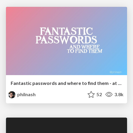
Fantastic passwords and where to find them - at NoRuKo
philnash
52
3.8k