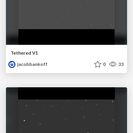
Tethered V1
jacobbankoff
0
33