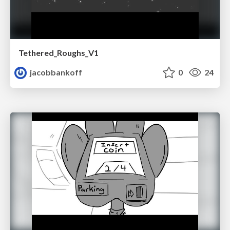
Tethered_Roughs_V1
jacobbankoff
0
24