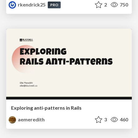
rkendrick25
2
750
PRO
Exploring anti-patterns in Rails
aemeredith
3
460