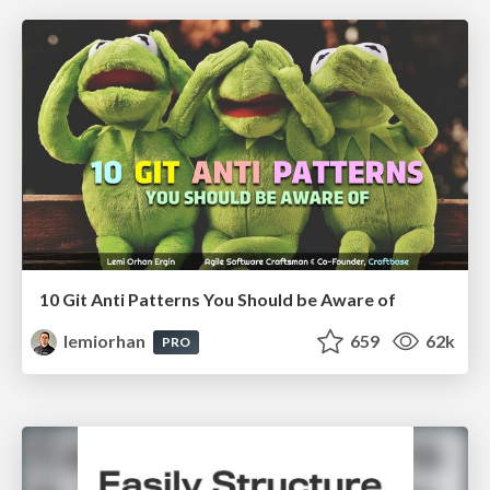
10 Git Anti Patterns You Should be Aware of
lemiorhan
659
62k
PRO