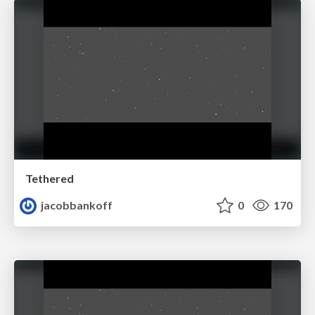
Tethered
jacobbankoff
0
170