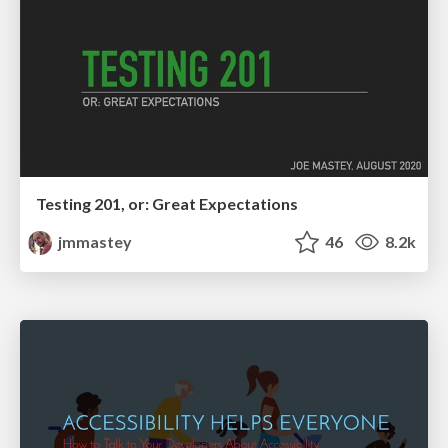
Testing 201, or: Great Expectations
jmmastey
46
8.2k