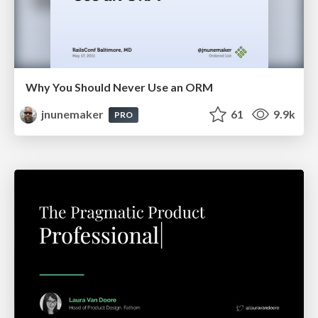
Why You Should Never Use an ORM
jnunemaker
61
9.9k
PRO