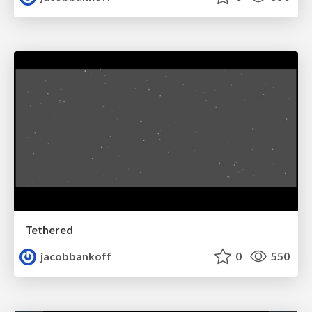
Tethered
jacobbankoff
0
550