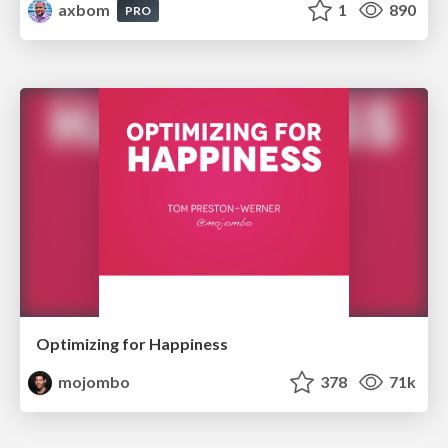
axbom
1
890
PRO
Optimizing for Happiness
mojombo
378
71k