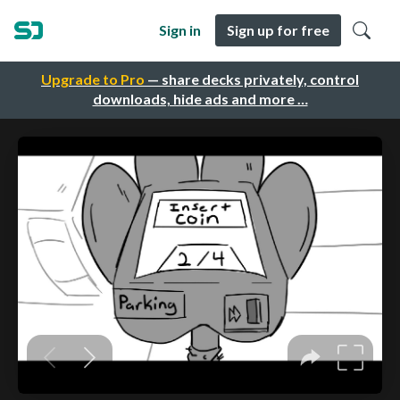
Sign in
Sign up for free
Upgrade to Pro
— share decks privately, control
downloads, hide ads and more …