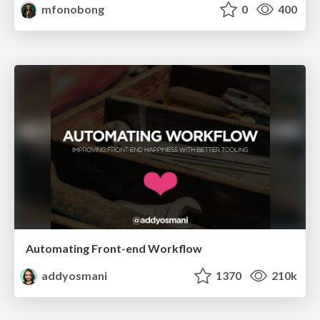
mfonobong
0
400
Automating Front-end Workflow
addyosmani
1370
210k