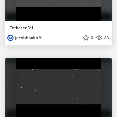
Tethered V1
jacobbankoff
0
33