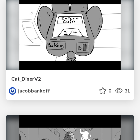
Cat_DinerV2
jacobbankoff
0
31