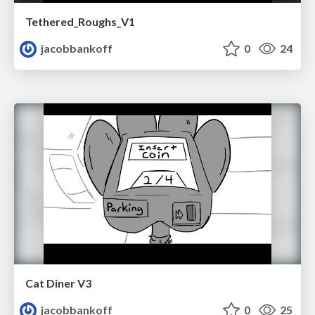
Tethered_Roughs_V1
jacobbankoff
0
24
Cat Diner V3
jacobbankoff
0
25