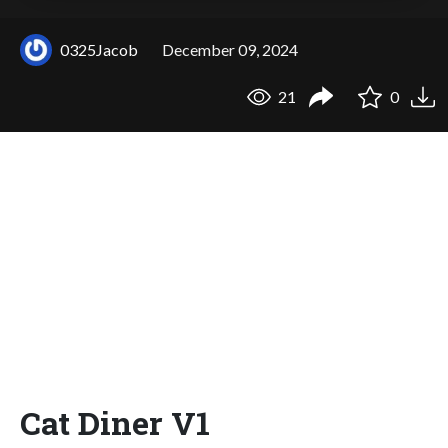
0325Jacob
December 09, 2024
21
0
Cat Diner V1