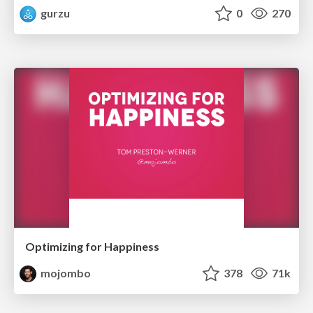
gurzu
0
270
Optimizing for Happiness
mojombo
378
71k