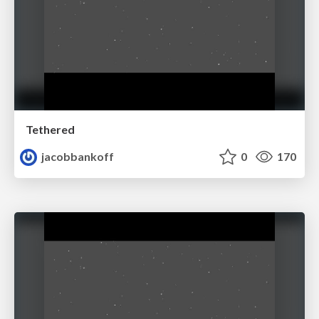
Tethered
jacobbankoff
0
170