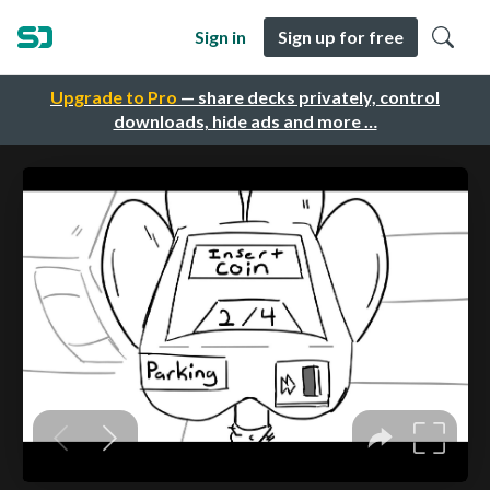
Sign in
Sign up for free
Upgrade to Pro
— share decks privately, control
downloads, hide ads and more …