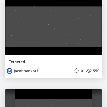
Tethered
jacobbankoff
0
550