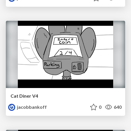
Cat Diner V4
jacobbankoff
0
640