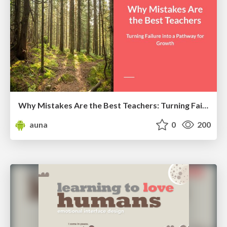
Why Mistakes Are the Best Teachers: Turning Failure into a Pathway for Growth
auna
0
200