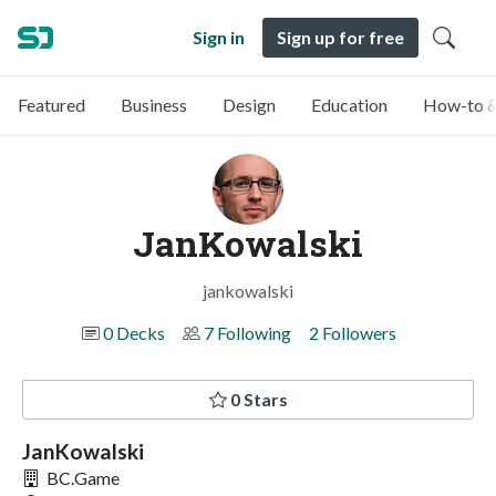
Sign in
Sign up for free
Featured
Business
Design
Education
How-to &
JanKowalski
jankowalski
0 Decks
7 Following
2 Followers
0 Stars
JanKowalski
BC.Game