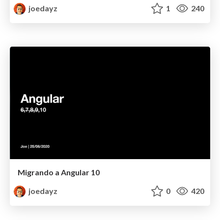
joedayz
1
240
Migrando a Angular 10
joedayz
0
420