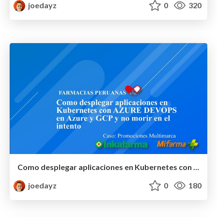
joedayz
0
320
Como desplegar aplicaciones en Kubernetes con Azure Devops en Azure y GCP y no morir en el intento
joedayz
0
180