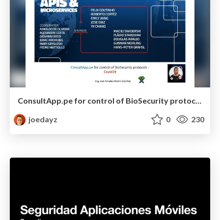
ConsultApp.pe for control of BioSecurity protocols - Covid19
joedayz
0
230