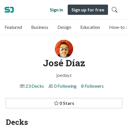
Sign in
Sign up for free
Featured
Business
Design
Education
How-to &
José Díaz
joedayz
23 Decks
0 Following
8 Followers
0 Stars
Decks