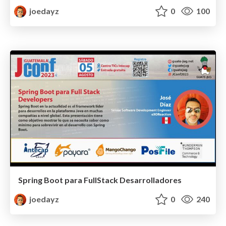
joedayz
0
100
Spring Boot para FullStack Desarrolladores
joedayz
0
240