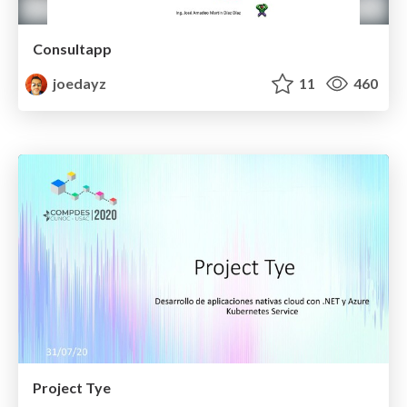
Consultapp
joedayz
11
460
Project Tye