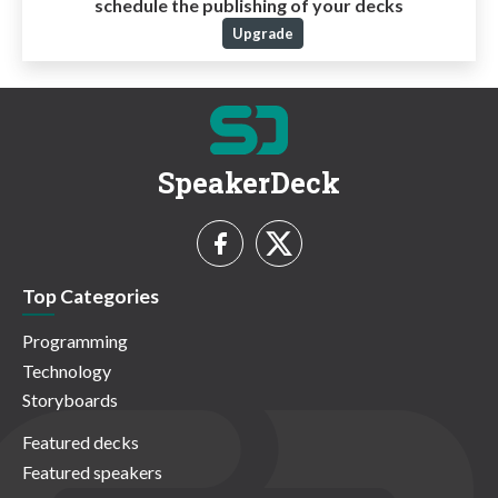
schedule the publishing of your decks
Upgrade
SpeakerDeck
Top Categories
Programming
Technology
Storyboards
Featured decks
Featured speakers