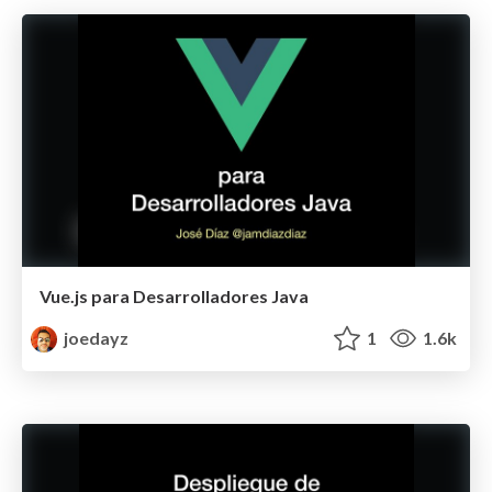
Vue.js para Desarrolladores Java
joedayz
1
1.6k