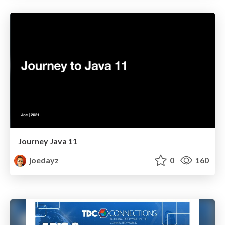
Journey Java 11
joedayz
0
160