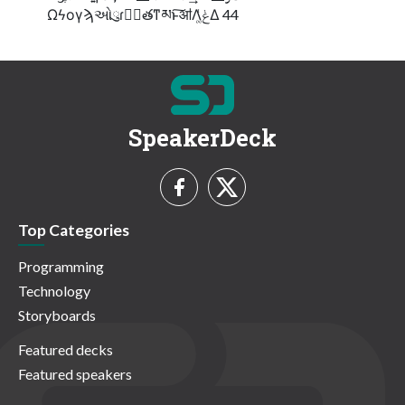
Ωϟογϡઓུɾݱ࣮తͳམͱ͠ॴΛݟ͚ͭΔ 44
SpeakerDeck
Top Categories
Programming
Technology
Storyboards
Featured decks
Featured speakers