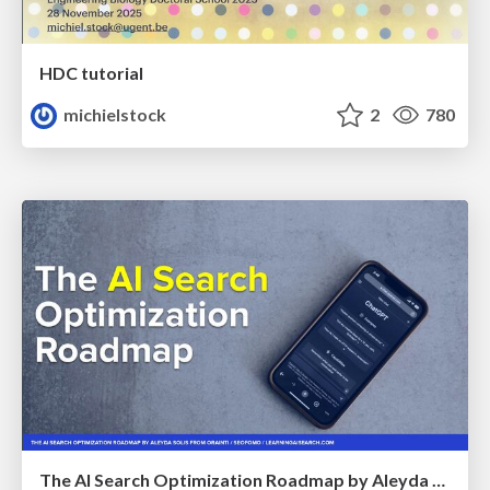
HDC tutorial
michielstock
2
780
The AI Search Optimization Roadmap by Aleyda Solis