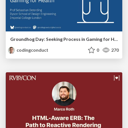
Groundhog Day: Seeking Process in Gaming for Health
codingconduct
0
270