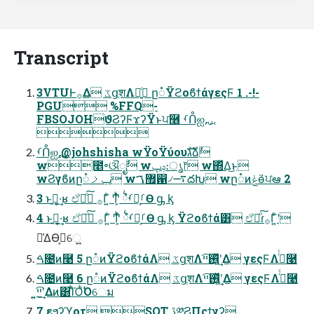
Transcript
3VTUͰ࡞Δ ػցֶशΛ༻͍ͨ ը૾ΫϩοϐϯάγεςϜ 1 .-!-
PGU %FFQ-
FBSOJOHϑϨʔϜϫʔΫͱਪ࿦ ࡾᑍஐ࢙

ࡾᑍஐ࢙ @johshisha wΫοΫύουגࣜձࣾ
w೥৽ଔೖࣾ wݚڀ։ൃ෦ w΍ͬͯΔ͜ͱ
wϨγϐͷը૾ݕࡧ w޿ࠂ഑৴࠷దԽ wը૾ͷݟӫ͑ਪఆ 2
3 ͱࢥ͍·͔͢ʁ ඒຯͦ͠͏ ࡞Γ͍ͨ Ͳ͕ͬͪ ྆ํࡾᑍ͕ࡱӨ ᶃ ᶄ
4 ͱࢥ͍·͔͢ʁ ඒຯͦ͠͏ ࡞Γ͍ͨ Ͳ͕ͬͪ ྆ํࡾᑍ͕ࡱӨ ᶃ ᶄ Ϋϩοϐϯά͸ ඒຯͦ͠͏ɾ࡞Γ͍ͨʹ
༩͑ΔӨڹ͕େ͖͍
ࠓ೔ͷ࿩ 5 ը૾ͷΫϩοϐϯάΛ ػցֶशΛ࢖͍͍ͬͯײ͡ʹ͢Δ γεςϜΛ࡞ͬͨ࿩
ࠓ೔ͷ࿩ 6 ը૾ͷΫϩοϐϯάΛ ػցֶशΛ࢖͍͍ͬͯײ͡ʹ͢Δ γεςϜΛ࡞ͬͨ࿩
͍͍ײ͡ʹ͢Δͷ͸ΊͪΌͪ͘Όେม
7 εϧʔϓοτ SQT ڐ༰ϨΠςϯγʔ