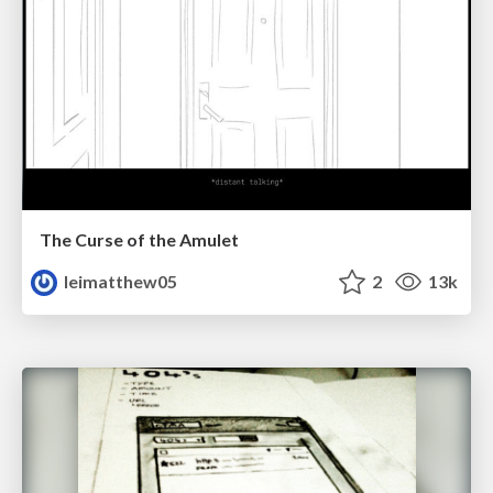
The Curse of the Amulet
leimatthew05
2
13k