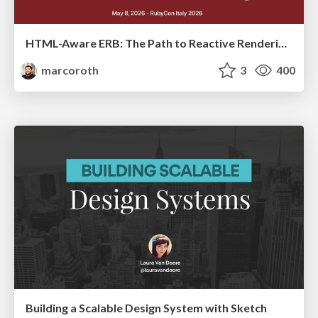
HTML-Aware ERB: The Path to Reactive Rendering @ RubyCon 2026, Rimini, Italy
marcoroth
3
400
Building a Scalable Design System with Sketch