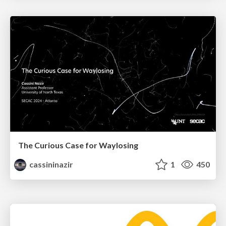
The Curious Case for Waylosing
cassininazir
1
450