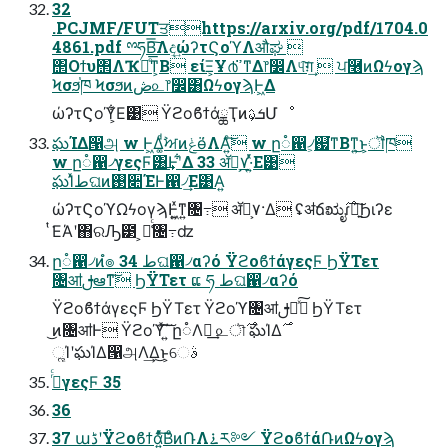
32
.PCJMF/FUTਤhttps://arxiv.org/pdf/1704.0
4861.pdf ྉཧΒ͠͞Λද͢ώʔτϚοϓΛऔಘ 
΢Οϯυ΢ΛҠಈͤ͞ͳ͕Β είΞ͕Ұ൪ߴ͘ͳΔ෦෼Λ୳͠ग़͢  ਪ࿦ͷΩϟογϡ
Ϟσϧ֓ཁ Ϟσϧͷڞ௨෦෼͸ΩϟογϡͰ͖Δ
ώʔτϚοϓ͕͋Ε͹ ΫϩοϐϯάྖҬͷܭࢉ͕Մೳ
ఘΊΔ൑அ w Ͱ͖Δ͚ͩࣸਅͷݟӫ͑ΛΑ͍ͨ͘͠ w ը૾഑৴͕஗͘ͳΒͳ͍͜ͱ͕ॏཁ
w ը૾഑৴γεςϜ͸͢Ͱʹ͋Δ 33 ॲཧ͕٧·͍ͬͯΕ͹
ఘΊͯطଘͷ࢓૊ΈͰ഑৴͢Ε͹Α͍
ώʔτϚοϓΩϟογϡͰ͖͍ͯͳ͍৔߹ ॲཧ͕٧·Δ ʢॳճಋೖ࣌ɾ৽͍͠Ϧιʔε
ͭ͘ΕΆʹ΋ରԠ౳ ͕૿͑ͨ৔߹ʣ
ը૾഑৴ͷํ๏ 34 طଘ഑৴αʔό ΫϩοϐϯάγεςϜ ϦΫΤετ
৔ॴࢦఆͳ͠ ϦΫΤετ ແ ཧ طଘ഑৴αʔό
ΫϩοϐϯάγεςϜ ϦΫΤετ Ϋϩοϓ৔ॴࢦఆͯ͠ ϦΫΤετ
͜ͷ৔ॴͰ Ϋϩοϓͯ͠΄͍͠ ը૾Λฦ͢ ௨ৗ࣌ ఘΊΔ࣌
ૣΊʹఘΊΔ൑அΛ͢Δ͜ͱ͕େࣄ
࡞ͬͨγεςϜ 35
36
37 աڈʹΫϩοϐϯά͍ͯͨ͠Βͦͷ݁ՌΛ࠶ར༻ Ϋϩοϐϯά݁ՌͷΩϟογϡ