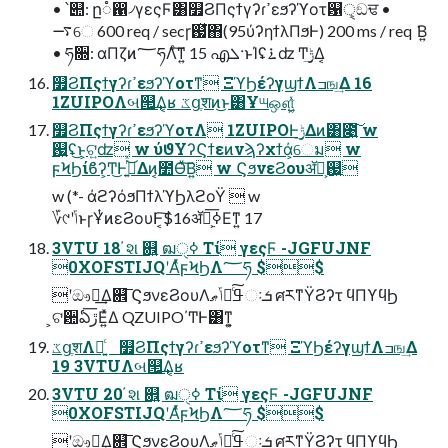
• ՝୊: ը૾഑৴γεςϜ͸௿ϨΠςϯγʔɾߴεϧʔϓοτ଱ੑ͕ඞਢ •
࠷େ 600 req / secɼ஗ͯ͘΋(95ύʔηϯλΠϧͰ) 200 ms / req ͘Β͍
• ཧ૝: αΠζͷ؅ཧΛͨ͘͠ͳ͍ 15 എܠ·ͱΊʢ࠶ʣ Ͳ͏࣮ݱ͢Δ͔
௿ϨΠςϯγʔɾߴεϧʔϓοτͳ ΞϓϦέʔγϣϯΛߏங͢Δ 16
1ZUIPOΛબ୒͢Δ͔ʁ ػցֶशͷ͜ͱ͸Ұ୴ஔ͍͓͍ͯͯ
௿ϨΠςϯγʔɾߴεϧʔϓοτΛ 1ZUIPOͰ࣮ݱ͢Δͷ͸೉͍͠ w
஗͍ʢ͜ͱ͕ଟ͍ʣ w ύϑΥʔϚϯεͷνϡʔχϯά͕େม w
ϝϞϦίϐʔ͕Ͳ͜Ͱى͍ͬͯ͜Δͷ͔೺Ѳͮ͠Β͍ w ϚϧνεϨουॲཧ͕஗͍
w (*- άϩʔόϧΠϯλϓϦλϩοΫ  w
؆୯ʹݴ͏ͱɼҰͭͷεϨουͰ͔͠$16ॲཧ͕࣮ߦ͞Εͳ͍ 17
3VTU 18 ҆શ ଎͍ ฒߦੑ Τί γεςϜ -JGFUJNF
0XOFSTIJQʹΑͬͯϝϞϦΛ؅ཧ $$
ʹඖఢ͢Δ଎͞ ϚϧνεϨουΛߟྀͨ͠ݴޠઃܭ ศརͳΫϨʔτ ϥΠϒϥϦ
͕ଟ਺ఏڙ͞Ε͍ͯΔ QZUIPO΄ͲͰ͸ͳ͍͕
ػցֶशΛ༻͍ͨ ௿ϨΠςϯγʔɾߴεϧʔϓοτͳ ΞϓϦέʔγϣϯΛߏங͢Δ
19 3VTUΛબ୒͢Δ͔ʁ
3VTU 20 ҆શ ଎͍ ฒߦੑ Τί γεςϜ -JGFUJNF
0XOFSTIJQʹΑͬͯϝϞϦΛ؅ཧ $$
ʹඖఢ͢Δ଎͞ ϚϧνεϨουΛߟྀͨ͠ݴޠઃܭ ศརͳΫϨʔτ ϥΠϒϥϦ