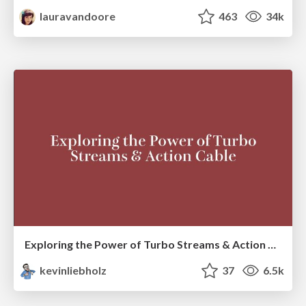
lauravandoore
463
34k
Exploring the Power of Turbo Streams & Action Cable | RailsConf2023
kevinliebholz
37
6.5k