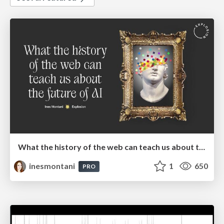
What the history of the web can teach us about the future of AI
inesmontani
1
650
PRO