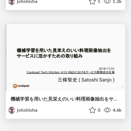
johshisha
1
1.2k
機械学習を用いた見栄えのいい料理画像抽出をサービスに活かすための取り組み
johshisha
0
4.6k