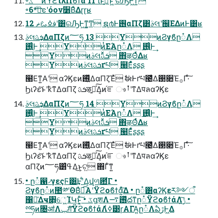
৽ػೳͷϓϩτλΠϐϯά 11 ͪΐͬͱࢼ͍ͨ͠ͱ͖ʹରԠͰ͖ͳ͍
৽6*ࢼͨ͢ͼʹόον૸ΒͤΔɽɽʁ
12 ࢼߦࡨޡʹ͸ରԠͰ͖ͳ͍͚Ͳ ຊ൪Ͱ࢖͏αΠζ͸ࣄલʹ஌ΕΔͷͰ͸ʁ
ࣄલܭࢉ͢ΔαΠζͷ؅ཧ 13 YͷϨγϐը૾Λ
࢖͍͍ͨͰ͢ Yͷͭ͘ΕΆը૾Λ ࢖͍͍ͨͰ͢
Yͷࣄલܭࢉͬͯ ΋͏ऴΘͬͯΔʁ
Yͷࣄલܭࢉґཔ ๨Εͯͨʂʂʂ
๨Εͳ͍Α͏ʹ αʔϏεͷ࢖͍ͬͯΔαΠζΈͯ ࣗಈͰґཔ౤͛Δ࢓૊Έ࡞Γ·ͨ͠
Ϧιʔε͝ͱʹҟͳΔαΠζ ܭࢉऴ͍ྃͯ͠Δ͔ͷ֬ೝ ෳࡶʹͳΔपลαʔϏε
ࣄલܭࢉ͢ΔαΠζͷ؅ཧ 14 YͷϨγϐը૾Λ
࢖͍͍ͨͰ͢ Yͷͭ͘ΕΆը૾Λ ࢖͍͍ͨͰ͢
Yͷࣄલܭࢉͬͯ ΋͏ऴΘͬͯΔʁ
Yͷࣄલܭࢉґཔ ๨Εͯͨʂʂʂ
๨Εͳ͍Α͏ʹ αʔϏεͷ࢖͍ͬͯΔαΠζΈͯ ࣗಈͰґཔ౤͛Δ࢓૊Έ࡞Γ·ͨ͠
Ϧιʔε͝ͱʹҟͳΔαΠζ ܭࢉऴ͍ྃͯ͠Δ͔ͷ֬ೝ ෳࡶʹͳΔपลαʔϏε
αΠζͷ؅ཧ͸ߟ͑Δ͜ͱ͕ଟ͍ ΍Γͨ͘ͳ͍
• ը૾഑৴γεςϜ͸͢Ͱʹ͋Δ͕վળ఺͋Γ •
Ϩγϐը૾ͷ಺༰ʹؔΘΒͣಉ͡Α͏ʹΫϩοϐϯά͍ͯ͠Δ • ը૾͸αʔϏεར༻ऀ
΁༩͑Δҹ৅͕େ͖͍ͨΊԿͱ͔͍ͨ͠ • ػցֶशΛ࢖ͬͯ࠷దͳը૾ΫϩοϐϯάΛ࣮ݱ͍ͨ͠ •
ྉཧͷ৔ॴΛݕग़ͯ͠ΫϩοϐϯάΛߦ͑͹ɼΑΓΑ͍ը૾ΛఏڙͰ͖Δ