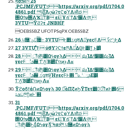
Ϟσϧͷ֓ཁ 25
.PCJMF/FUTਤhttps://arxiv.org/pdf/1704.0
4861.pdf ྉཧΒ͠͞Λද͢ώʔτϚοϓΛऔಘ 
΢Οϯυ΢ΛҠಈͤ͞ͳ͕Β είΞ͕Ұ൪ߴ͘ͳΔ෦෼Λ୳͠ग़͢ 
3VTUΫϨʔτ JNBHF
OEBSSBZ UFOTPSqPX OEBSSBZ
26 ਪ࿦ʹݶఆͨ͠৔߹ 3VTUͰ΋ػցֶशΛ༻͍ͨγεςϜΛ ؆୯ʹ࣮ݱͰ͖Δ
27 3VTUʹ͚ͨͩ͠Ͱ ύϑΥʔϚϯεཁ݅ΛຬͨͤΔΘ͚Ͱ͸ͳ͍ ͱ͸͍͑
28  ॏ͍ͨॲཧ͸Ωϟογϡ͢Δ  ఘΊΔ෦෼͸ఘΊΔ
γεςϜઃܭํ਑ ͳʹΛ͍·͞Β౰ͨΓલͷ͜ͱΛʁ
29  ॏ͍ͨॲཧ͸Ωϟογϡ͢Δ  ఘΊΔ෦෼͸ఘΊΔ
γεςϜઃܭํ਑ ػցֶश͕བྷΉγεςϜͰ΋ී௨ʹઃܭ͢Ε͹͍͍
ͳʹΛ͍·͞Β౰ͨΓલͷ͜ͱΛʁ
Ϋϩοϐϯά݁ՌͷΩϟογϡ 30 ಉ͡αΠζͷϦΫΤετ͸݁Ռ͕ಉ͡ͳͷͰ࢖͍ճ͢
ܭࢉ͕ඞཁͳ͍ͷͰߴ଎
31
.PCJMF/FUTਤhttps://arxiv.org/pdf/1704.0
4861.pdf ྉཧΒ͠͞Λද͢ώʔτϚοϓΛऔಘ 
΢Οϯυ΢ΛҠಈͤ͞ͳ͕Β είΞ͕Ұ൪ߴ͘ͳΔ෦෼Λ୳͠ग़͢ 
ॏ͍ͨॲཧ͸Ͱ͖Δ͚ͩΩϟογϡ͍ͨ͠ Ϟσϧ֓ཁ ਪ࿦ͷΩϟογϡ