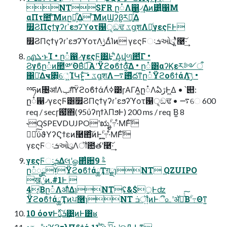
NTSFR ը૾Λ഑৴͢Δͷ͸͍ͨ΁Μ
αΠτ಺ʹͨ͘͞Μͷը૾͕͋Δ ͨ͘͞ΜͷϢʔβ͕ར༻͍ͯ͠Δ
௿ϨΠςϯγʔɾߴεϧʔϓοτ଱ੑ͕ඞਢ ػցֶशΛ༻͍ͨγεςϜͰ
௿ϨΠςϯγʔɾߴεϧʔϓοτΛ࣮ݱ͢ΔͨΊͷ γεςϜઃܭઓུʹ͍ͭͯ࿩͠·͢
എܠ·ͱΊ • ը૾഑৴γεςϜ͸͢Ͱʹ͋Δ͕վળ఺͋Γ •
Ϩγϐը૾ͷ಺༰ʹؔΘΒͣಉ͡Α͏ʹΫϩοϐϯά͍ͯ͠Δ • ը૾͸αʔϏεར༻ऀ
΁༩͑Δҹ৅͕େ͖͍ͨΊԿͱ͔͍ͨ͠ • ػցֶशΛ࢖ͬͯ࠷దͳը૾ΫϩοϐϯάΛ࣮ݱ͍ͨ͠ •
ྉཧͷ৔ॴΛݕग़ͯ͠ΫϩοϐϯάΛߦ͑͹ɼΑΓΑ͍ը૾ΛఏڙͰ͖Δ • ՝୊:
ը૾഑৴γεςϜ͸௿ϨΠςϯγʔɾߴεϧʔϓοτ଱ੑ͕ඞਢ • ࠷େ 600
req / secɼ஗ͯ͘΋(95ύʔηϯλΠϧͰ) 200 ms / req ͘Β͍ 8
˞QSPEVDUJPOʹಋೖؒʹ߹͍·ͤΜͰͨ͠
ಋೖͯ͠ύϑΥʔϚϯεͷ࿩΋͔ͨͬͨ͠ͷͰ͕ؒ͢ʹ߹͍·ͤΜͰͨ͠
γεςϜઃܭઓུΛॏ఺తʹ࿩͠·͢
γεςϜઃܭ͢Δલʹௐ΂ͨ਺ࣈ 9
ը૾ೖྗˠΫϩοϐϯάྖҬग़ྗɿNT QZUIPO
खݩͷ.#1Ͱ 
4͔Βը૾Λऔͬͯ͘ΔɿNTʢ&$্Ͱʣ
ΫϩοϐϯάྖҬͷਪ࿦ɿNT ݁ߏॏ͍ͷͰී௨ʹॲཧͯͨ͠Βؒʹ߹Θͳ͍
10 όονͰܭࢉ͓͚ͯ͠͹͍͍ͷͰ͸ʁ