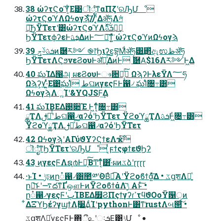
38 ώʔτϚοϓ͕͋Ε͹ॊೈͳαΠζʹରԠՄೳ
ώʔτϚοϓΛΩϟογϡͯ͠//ʹ͔͔ΔॲཧΛল͘
৽͍͠ϦΫΤετʹ͸ώʔτϚοϓΛܭࢉͯ͠ฦ͢
ϦΫΤετϕʔεͰܭࢉ͢ΔͷͰ؅ཧ͠ͳ͍͍ͯ͘ ώʔτϚοϓͷΩϟογϡ
39 ܭࢉࢿݯͷޮ཰ར༻ ֎෦Ϧιʔε͕བྷΜͩॲཧ͸͢΂ͯඇಉظॲཧ
ϦΫΤετΛϚϧνεϨουͰॲཧ͍ͯ͠ΔͷͰ ޮ཰Α͘$16Λར༻Ͱ͖Δ
40 ఘΊΔ൑அ ผεϨουͰෳ਺ಈ͔͓ͯ͘͠ ΩϡʔͰλεΫΛ؅ཧ
Ωϡʔ͕٧·͍ͬͯΕ͹ఘΊͯ طଘͷγεςϜͰ഑৴ ఘΊͨ৔߹͸
ΩϟογϡΛૣΊʹ&YQJSF͢Δ
41 ఘΊΒΕΔ࢓૊Έ Ͱ͖ͳ͔ͬͨ৔߹͸
ྖҬΛࢦఆͤͣʹطଘ഑৴αʔόʹϦΫΤετ ΫϩοϓྖҬΛܭࢉͰ͖ͨ৔߹͸
ΫϩοϓྖҬΛࢦఆͯ͠طଘ഑৴αʔόʹϦΫΤετ
42 ΩϟογϡʹΑΓύϑΥʔϚϯεΛҡ࣋ͭͭ͠
ॊೈͳϦΫΤετʹରԠՄೳ ͔ͭϝϯςφϯεϑϦʔ
43 ͜ͷγεςϜΛຊ൪Ͱಈ͔ͨ͠ΒͲ͏ͳ͔ͬͨ͸·ͨผͷػձʹɽɽɽɽ
·ͱΊ • ݱঢ়ͷը૾഑৴͸಺༰ʹؔΘΒͣಉ͡Α͏ʹΫϩοϐϯά͍ͯ͠Δ • ػցֶशΛ༻͍ͯ
ը૾͝ͱʹ࠷దͳҐஔͰͷΫϩοϐϯάΛ࣮ݱ͠ Α͏ͱͨ͠ •
ը૾഑৴γεςϜʹٻΊΒΕΔ௿ϨΠςϯγʔɾߴτϥϑΟοΫ଱ੑͷ
͋ΔΞϓϦέʔγϣϯΛ࣮૷͢ΔͨΊʹpythonͰ͸ͳ͘rustΛબ୒ͨ͠ •
ػցֶशΛ༻͍ͨγεςϜͰ΋ී௨ʹઃܭ͢Ε͹࣮ݱՄೳ •