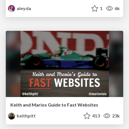
aleyda
1
6k
Keith and Marios Guide to Fast Websites
keithpitt
413
23k