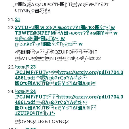
͕ଟ਺ఏڙ͞Ε͍ͯΔ QZUIPO΄ͲͰ͸ͳ͍͕ Τί γεςϜ ศརͳΫϨʔτ
ϥΠϒϥϦ ͕ଟ਺ఏڙ͞Ε͍ͯΔ
21
3VTUͰਪ࿦ w χϡʔϥϧωοτϫʔΫ෦෼ͷҠߦ͸؆୯ w
TBWFE@NPEFMΛ࢖͏ͱωοτϫʔΫͷఆٛ͸Ұߦ w
લॲཧɾޙॲཧ͸ॻ͖௚͢ඞཁ͕͋Δ w
ը૾ܥͷλεΫͩͱ͜ͷ෦෼͸؆୯ʢͳ͜ͱ͕ଟ͍ʣ w
ॲཧ଎౓ w ׂݮʢQZUIPONT
SVTUNT˞લॲཧɾޙॲཧؚΉʣ 22
Ϟσϧͷ֓ཁ 23
.PCJMF/FUTਤhttps://arxiv.org/pdf/1704.0
4861.pdf ྉཧΒ͠͞Λද͢ώʔτϚοϓΛऔಘ 
΢Οϯυ΢ΛҠಈͤ͞ͳ͕Β είΞ͕Ұ൪ߴ͘ͳΔ෦෼Λ୳͠ग़͢ 
Ϟσϧͷ֓ཁ 24
.PCJMF/FUTਤhttps://arxiv.org/pdf/1704.0
4861.pdf ྉཧΒ͠͞Λද͢ώʔτϚοϓΛऔಘ 
΢Οϯυ΢ΛҠಈͤ͞ͳ͕Β είΞ͕Ұ൪ߴ͘ͳΔ෦෼Λ୳͠ग़͢ 
1ZUIPOϥΠϒϥϦ 1*-
OVNQZ LFSBT OVNQZ