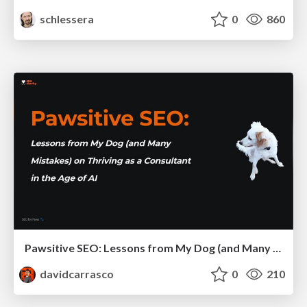
schlessera
0
860
Pawsitive SEO: Lessons from My Dog (and Many Mistakes) on Thriving as a Consultant in the Age of AI
davidcarrasco
0
210