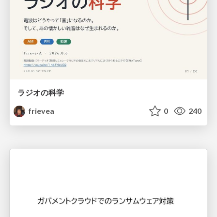
ラジオの科学
frievea
0
240