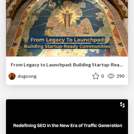
From Legacy to Launchpad: Building Startup-Ready Communities
dugsong
0
290