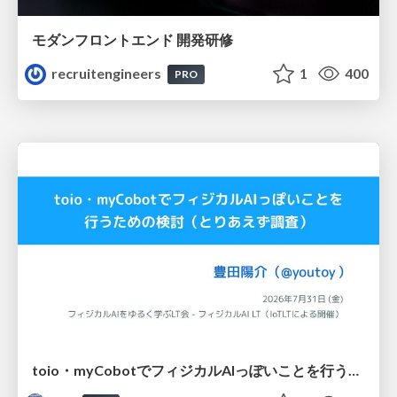
モダンフロントエンド 開発研修
recruitengineers
1
400
PRO
toio・myCobotでフィジカルAIっぽいことを行うための検討（とりあえず調査） / フィジカルAI LT（IoTLTによる開催）