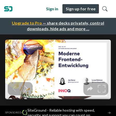
Sign in
Sign up for free
Upgrade to Pro
— share decks privately, control
downloads, hide ads and more …
SiteGround - Reliable hosting with speed,
·
→
SPONSORED
security, and support you can count on.