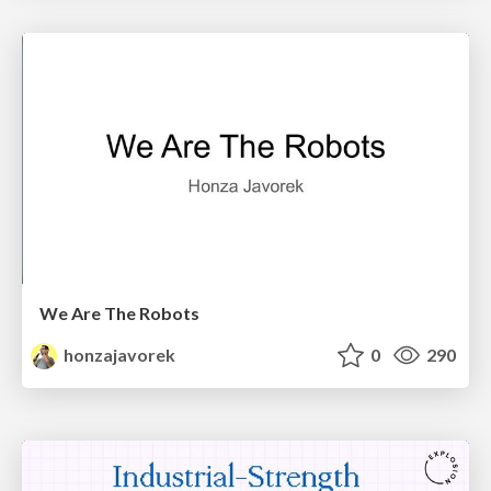
We Are The Robots
honzajavorek
0
290