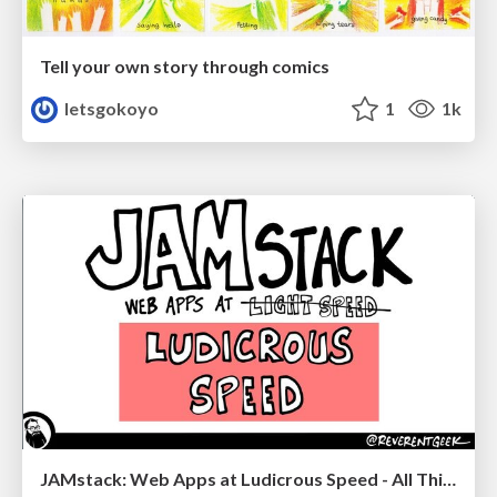
Tell your own story through comics
letsgokoyo
1
1k
JAMstack: Web Apps at Ludicrous Speed - All Things Open 2022