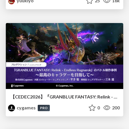
yuukiyo
25
16k
【CEDEC2026】『GRANBLUE FANTASY: Relink - Endless Ragnarok』のバトル制作事例 ～最高のキャラゲーを目指して～
cygames
0
200
PRO