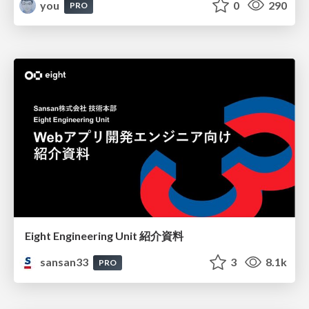
you
0
290
PRO
Eight Engineering Unit 紹介資料
sansan33
3
8.1k
PRO