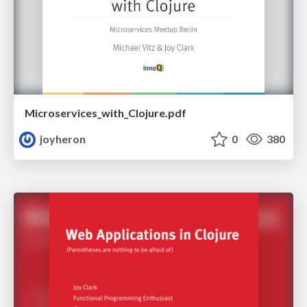
Microservices_with_Clojure.pdf
joyheron
0
380