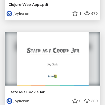
Clojure-Web-Apps.pdf
joyheron
1
670
State as a Cookie Jar
joyheron
0
380