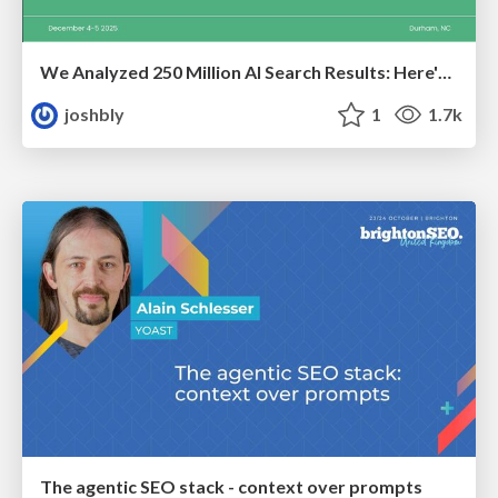
We Analyzed 250 Million AI Search Results: Here's What I Found
joshbly
1
1.7k
The agentic SEO stack - context over prompts