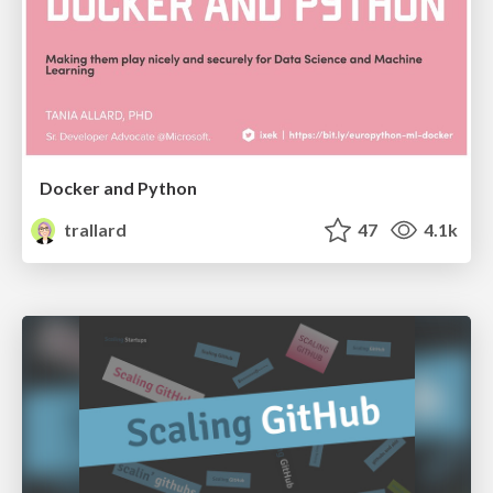
Docker and Python
trallard
47
4.1k