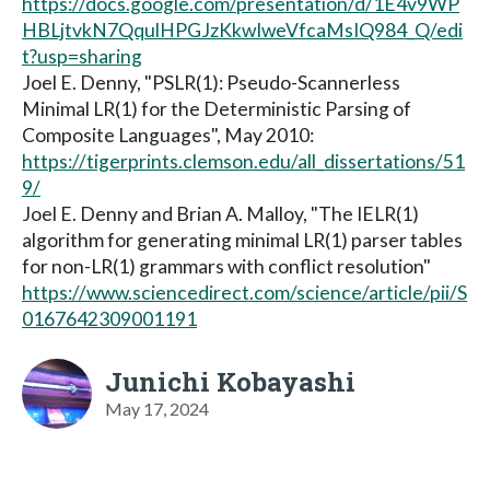
https://docs.google.com/presentation/d/1E4v9WP
HBLjtvkN7QqulHPGJzKkwIweVfcaMsIQ984_Q/edi
t?usp=sharing
Joel E. Denny, "PSLR(1): Pseudo-Scannerless
Minimal LR(1) for the Deterministic Parsing of
Composite Languages", May 2010:
https://tigerprints.clemson.edu/all_dissertations/51
9/
Joel E. Denny and Brian A. Malloy, "The IELR(1)
algorithm for generating minimal LR(1) parser tables
for non-LR(1) grammars with conflict resolution"
https://www.sciencedirect.com/science/article/pii/S
0167642309001191
Junichi Kobayashi
May 17, 2024