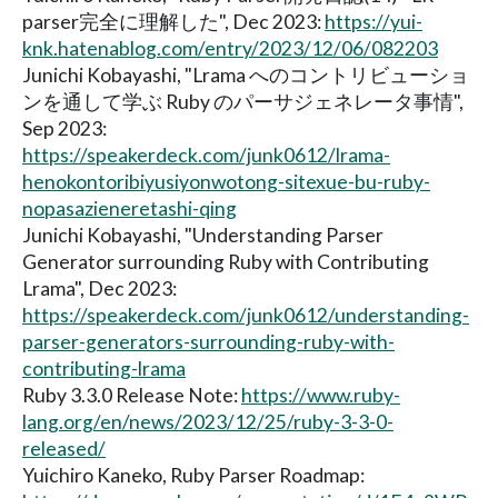
parser完全に理解した", Dec 2023:
https://yui-
knk.hatenablog.com/entry/2023/12/06/082203
Junichi Kobayashi, "Lrama へのコントリビューショ
ンを通して学ぶ Ruby のパーサジェネレータ事情",
Sep 2023:
https://speakerdeck.com/junk0612/lrama-
henokontoribiyusiyonwotong-sitexue-bu-ruby-
nopasazieneretashi-qing
Junichi Kobayashi, "Understanding Parser
Generator surrounding Ruby with Contributing
Lrama", Dec 2023:
https://speakerdeck.com/junk0612/understanding-
parser-generators-surrounding-ruby-with-
contributing-lrama
Ruby 3.3.0 Release Note:
https://www.ruby-
lang.org/en/news/2023/12/25/ruby-3-3-0-
released/
Yuichiro Kaneko, Ruby Parser Roadmap: