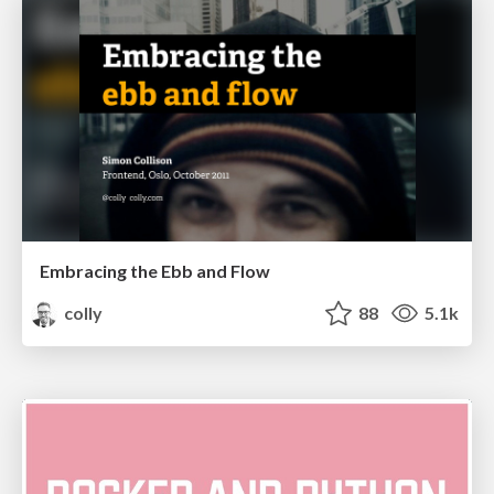
Embracing the Ebb and Flow
colly
88
5.1k