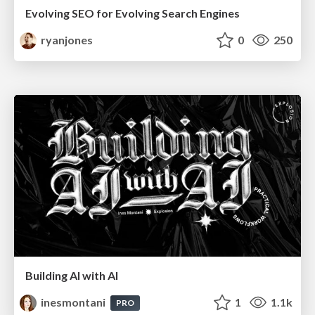
Evolving SEO for Evolving Search Engines
ryanjones
0
250
Building AI with AI
inesmontani
1
1.1k
PRO