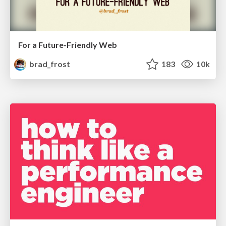
For a Future-Friendly Web
brad_frost
183
10k