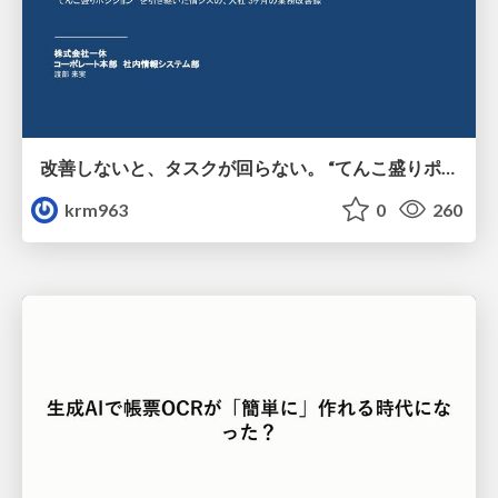
改善しないと、タスクが回らない。 “てんこ盛りポジション” を引き継いだ情シスの、入社3ヶ月の業務改善録
krm963
0
260