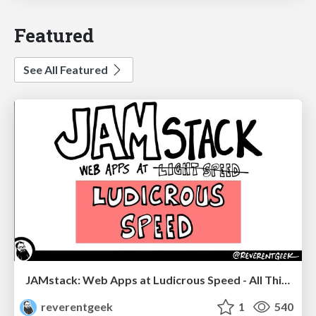
Featured
See All Featured
JAMstack: Web Apps at Ludicrous Speed - All Things Open 2022
reverentgeek
1
540