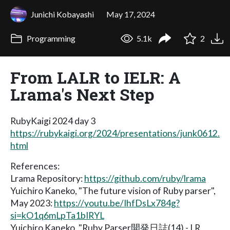
Junichi Kobayashi
May 17, 2024
Programming
5.1k
2
From LALR to IELR: A
Lrama's Next Step
RubyKaigi 2024 day 3
https://rubykaigi.org/2024/presentations/junk0612.
html
References:
Lrama Repository:
https://github.com/ruby/lrama
Yuichiro Kaneko, "The future vision of Ruby parser",
May 2023:
https://youtu.be/IhfDsLx784g?
si=kO1q6mLpTa1bIRYL
Yuichiro Kaneko, "Ruby Parser開発日誌(14) - LR