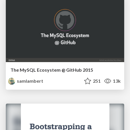
The MySQL Ecosystem @ GitHub 2015
samlambert
251
13k