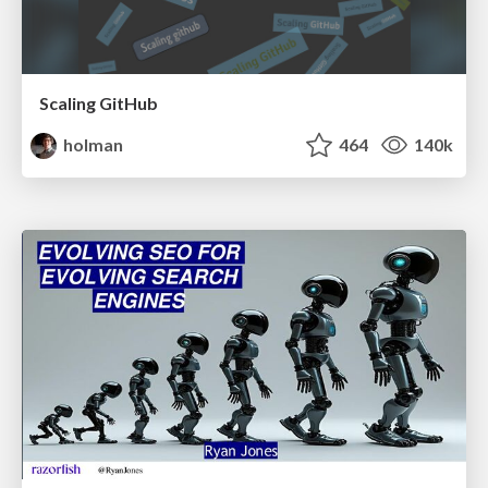
Scaling GitHub
holman
464
140k