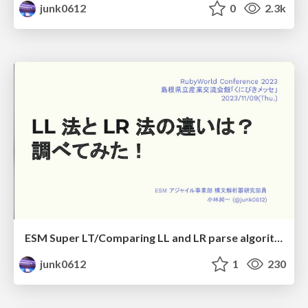
junk0612
0
2.3k
ESM Super LT/Comparing LL and LR parse algorithm
junk0612
1
230