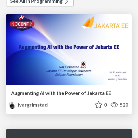
See All in Programming
Augmenting AI with the Power of Jakarta EE
ivargrimstad
0
520