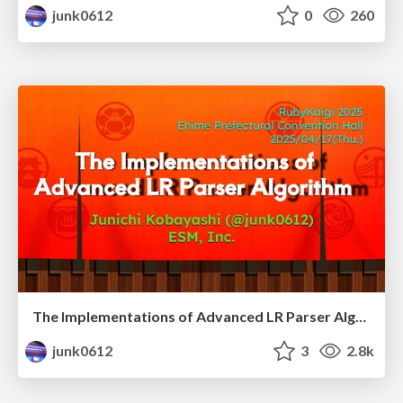
junk0612
0
260
The Implementations of Advanced LR Parser Algorithm
junk0612
3
2.8k