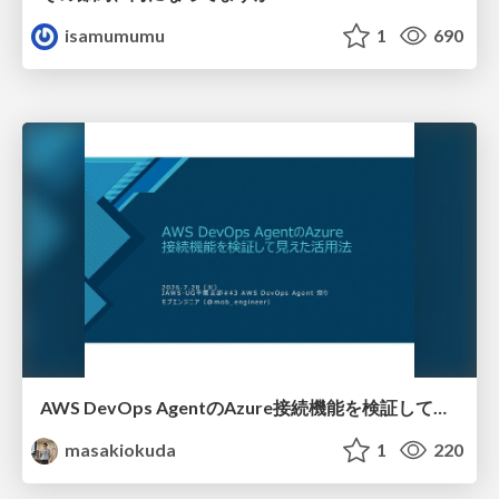
isamumumu
1
690
AWS DevOps AgentのAzure接続機能を検証して見えた活用法／Use Cases Verified for the AWS DevOps Agent's Azure Connectivity Feature
masakiokuda
1
220