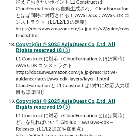
抑えておきたいポイント L1 Construct は
CloudFormation から⾃動⽣成され、 CloutFormation
とほぼ同時に対応される！ AWS Docs：AWS CDK コ
ンストラクト（L1/L2/L3 の定義）
https://docs.aws.amazon.com/ja_jp/cdk/v2/guide/cons
tructs.html
Copyright © 2025 AsiaQuest Co.,Ltd. All
Rights reserved 18 ③
L1 Construct に対応（CloudFormation とほぼ同時）
AWS CDK コンストラクト
https://docs.aws.amazon.com/ja_jp/prescriptive-
guidance/latest/aws-cdk-layers/layer-1.html
CloudFormation と L1 Construct は1対1に対応 ⼊⼒項
⽬もほぼ同じ
Copyright © 2025 AsiaQuest Co.,Ltd. All
Rights reserved 19 ③
L1 Construct に対応（CloudFormation とほぼ同時）
どこを⾒ればいい？ GitHub：aws/aws-cdk ‒
Releases（L1/L2 追加や変更点）
https://github.com/aws/aws-cdk/releases