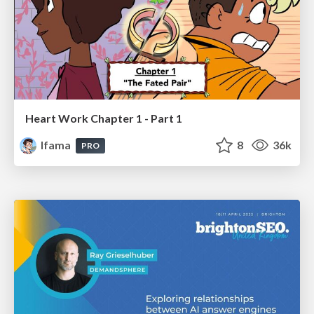
Heart Work Chapter 1 - Part 1
lfama
8
36k
PRO