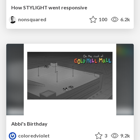
How STYLIGHT went responsive
nonsquared
100
6.2k
Abbi's Birthday
coloredviolet
3
9.2k