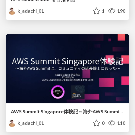
k_adachi_01
1
190
AWS Summit Singapore体験記～海外AWS Summitは、コミュニティの延長線上にあった～
k_adachi_01
0
110