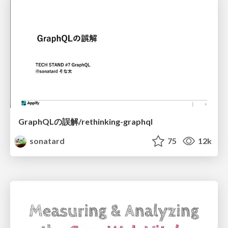
GraphQLの誤解/rethinking-graphql
sonatard
75
12k