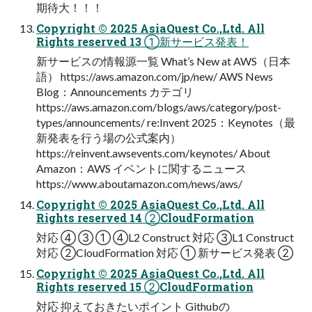
期待⼤！！！
Copyright © 2025 AsiaQuest Co.,Ltd. All
Rights reserved 13 ①新サービス発表！
新サービスの情報源⼀覧 What’s New at AWS（⽇本
語） https://aws.amazon.com/jp/new/ AWS News
Blog：Announcements カテゴリ
https://aws.amazon.com/blogs/aws/category/post-
types/announcements/ re:Invent 2025：Keynotes（最
新発表を⾏う場の公式案内）
https://reinvent.awsevents.com/keynotes/ About
Amazon：AWS イベントに関するニュース
https://www.aboutamazon.com/news/aws/
Copyright © 2025 AsiaQuest Co.,Ltd. All
Rights reserved 14 ②CloudFormation
対応 ④ ③ ① ④L2 Construct 対応 ③L1 Construct
対応 ②CloudFormation 対応 ① 新サービス発表 ②
Copyright © 2025 AsiaQuest Co.,Ltd. All
Rights reserved 15 ②CloudFormation
対応 抑えておきたいポイント Githubの