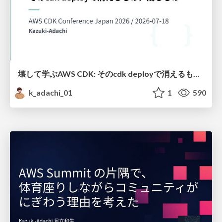
壊して学ぶAWS CDK: そのcdk deployで消えるもの、残るもの
k_adachi_01
1
590