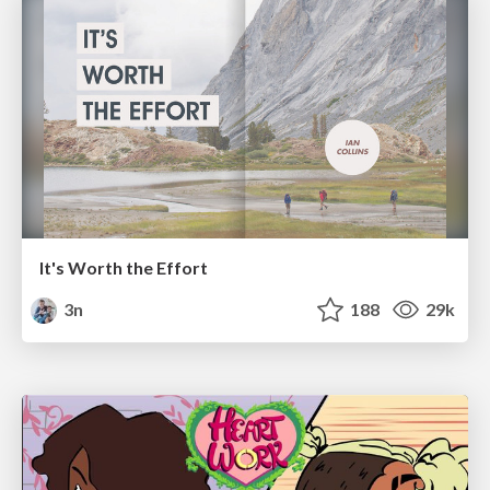
It's Worth the Effort
3n
188
29k