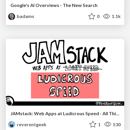
Google's AI Overviews - The New Search
badams
0
1.1k
JAMstack: Web Apps at Ludicrous Speed - All Things Open 2022
reverentgeek
1
530