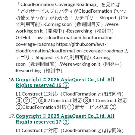
「CloudFormation Coverage Roadmap」を⾒れば
「どのサービスプロパティがCloudFormationでいつ
頃使えそうか」がわかる！ カテゴリ： Shipped（Cfn
で利⽤可能）∕Coming soon（数週間⽬安） ∕We’re
working on it（開発中）∕Researching（検討中）
GitHub：aws-cloudformation/cloudformation-
coverage-roadmap https://github.com/aws-
cloudformation/cloudformation-coverage-roadmap カ
テゴリ： Shipped（Cfnで利⽤可能）∕Coming
soon（数週間⽬安） ∕We’re working on it（開発中）
∕Researching（検討中）
Copyright © 2025 AsiaQuest Co.,Ltd. All
Rights reserved 16 ③
L1 Construct に対応（CloudFormation とほぼ同時）
④ ② ① ④L2 Construct 対応 ③L1 Construct 対応
②CloudFormation 対応 ① 新サービス発表 ③
Copyright © 2025 AsiaQuest Co.,Ltd. All
Rights reserved 17 ③
L1 Construct に対応（CloudFormation とほぼ同時）