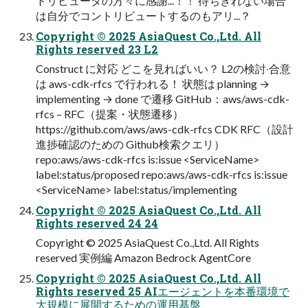
トリビュータの⽅々に感謝...！！ 待ちきれない場合
は⾃分でコントリビュートするのもアリ...？
Copyright © 2025 AsiaQuest Co.,Ltd. All
Rights reserved 23 L2
Construct に対応 どこを⾒ればいい？ L2の検討‧合意
は aws-cdk-rfcs で⾏われる！ 状態は planning →
implementing → done で遷移 GitHub：aws/aws-cdk-
rfcs – RFC（提案・状態遷移）
https://github.com/aws/aws-cdk-rfcs CDK RFC（設計
進捗確認のための Github検索クエリ）
repo:aws/aws-cdk-rfcs is:issue <ServiceName>
label:status/proposed repo:aws/aws-cdk-rfcs is:issue
<ServiceName> label:status/implementing
Copyright © 2025 AsiaQuest Co.,Ltd. All
Rights reserved 24 24
Copyright © 2025 AsiaQuest Co.,Ltd. All Rights
reserved 実例編 Amazon Bedrock AgentCore
Copyright © 2025 AsiaQuest Co.,Ltd. All
Rights reserved 25 AIエージェントを本番環境で
大規模に展開するための運用基盤