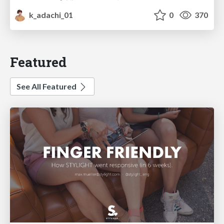
k_adachi_01
0
370
Featured
See All Featured