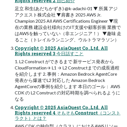
Rights reserved 2 ⾃⼰紹介
⾜⽴ 和⽣(あだちかずき) @k-adachi-01 ▼ 所属 アジ
アクエスト株式会社 ▼肩書き 2025 AWS Jr.
Champion 2025 All AWS Certiﬁcations Engineer ▼現
在の業務 建設会社様向けのIT⽀援や顧客折衝 業務で
はAWSを触っていない（⾮エンジニア！） ▼趣味 ⾛
ること（トレイルランニング、ウルトラマラソン）
Copyright © 2025 AsiaQuest Co.,Ltd. All
Rights reserved 3 今⽇話すこと
1. L2 Construct ができるまで 新サービス発表から
CloudFormation→ L1 → L2 Constructまでの成⻑過程
を紹介します 2. 事例：Amazon Bedrock AgentCore
発表から爆速でL2 対応した Amazon Bedrock
AgentCoreの事例を紹介します 本⽇のゴール： AWS
CDK の L2 Construct の対応時期を調べられるように
なる
Copyright © 2025 AsiaQuest Co.,Ltd. All
Rights reserved 4 そもそもConstruct（コンスト
ラクト）とは？
AWS CDK の独⾃型（クラス）におけるAWSリソー