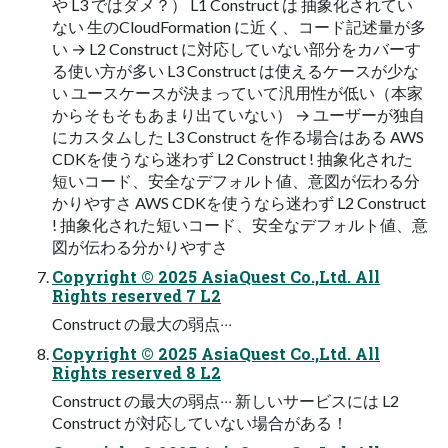
や L3 ではダメ？） L1 Construct は 抽象化されてい
ない ⽣のCloudFormation に近く、コード記述量が多
い → L2 Construct に対応していない部分をカバーす
る使い⽅が多い L3 Construct は使えるケースが少な
い ユースケースが決まっていて汎⽤性が低い（本家
からそもそもあまり出ていない） → ユーザーが独⾃
にカスタムした L3 Construct を作る場合はある AWS
CDKを使うなら迷わず L2 Construct ! 抽象化された
短いコード、安全なデフォルト値、意図が伝わる分
かりやすさ AWS CDKを使うなら迷わず L2 Construct
! 抽象化された短いコード、安全なデフォルト値、意
図が伝わる分かりやすさ
Copyright © 2025 AsiaQuest Co.,Ltd. All
Rights reserved 7 L2
Construct の最⼤の弱点‧‧‧
Copyright © 2025 AsiaQuest Co.,Ltd. All
Rights reserved 8 L2
Construct の最⼤の弱点‧‧‧ 新しいサービスには L2
Construct が対応していない場合がある！