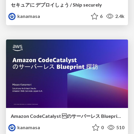
セキュアに デプロイしょう / Ship securely
kanamasa
6
2.4k
Amazon CodeCatalyst のサーバーレス Blueprint 探訪 / Serverless Blueprint in Amazon CodeCatalyst
kanamasa
0
510