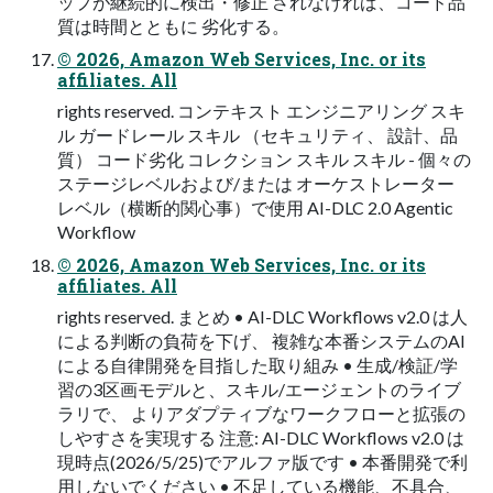
ップが継続的に検出・修正 されなければ、コード品
質は時間とともに 劣化する。
© 2026, Amazon Web Services, Inc. or its
affiliates. All
rights reserved. コンテキスト エンジニアリング スキ
ル ガードレール スキル （セキュリティ、 設計、品
質） コード劣化 コレクション スキル スキル - 個々の
ステージレベルおよび/または オーケストレーター
レベル（横断的関⼼事）で使⽤ AI-DLC 2.0 Agentic
Workflow
© 2026, Amazon Web Services, Inc. or its
affiliates. All
rights reserved. まとめ • AI-DLC Workflows v2.0 は⼈
による判断の負荷を下げ、 複雑な本番システムのAI
による⾃律開発を⽬指した取り組み • ⽣成/検証/学
習の3区画モデルと、スキル/エージェントのライブ
ラリで、 よりアダプティブなワークフローと拡張の
しやすさを実現する 注意: AI-DLC Workflows v2.0 は
現時点(2026/5/25)でアルファ版です • 本番開発で利
⽤しないでください • 不⾜している機能、不具合、