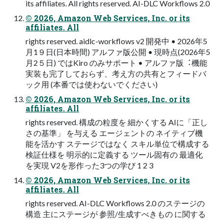
its affiliates. All rights reserved. AI-DLC Workflows 2.0
© 2026, Amazon Web Services, Inc. or its
affiliates. All
rights reserved. aidlc-workflows v2 開発中 • 2026年5
⽉1９⽇(⽇本時間) アルファ版公開 • 現時点(2026年5
⽉2５⽇) ではKiro のみサポート • アルファ版︓機能
実装も完了しておらず、考え⽅の共有とフィードバ
ック⽤ (本番では使わないでください)
© 2026, Amazon Web Services, Inc. or its
affiliates. All
rights reserved. 構成の粒度を 細かくする AIに「正し
さの基準」 を与える エージェントの ネイティブ機
能を活かす ステージではなく スキル単位で構成する
検証仕様を 明⽰的に定義する ツール固有の 最適化
を実現 V2を形作った3つの学び 1 2 3
© 2026, Amazon Web Services, Inc. or its
affiliates. All
rights reserved. AI-DLC Workflows 2.0 のステージの
構造 主にステージが 参照/⽣成すべきもの に関する