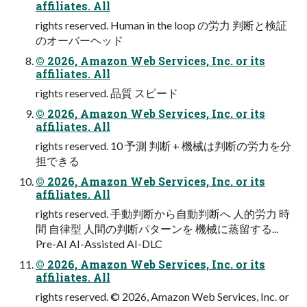
affiliates. All
rights reserved. Human in the loop の労⼒ 判断と検証
のオーバーヘッド
© 2026, Amazon Web Services, Inc. or its
affiliates. All
rights reserved. 品質 スピード
© 2026, Amazon Web Services, Inc. or its
affiliates. All
rights reserved. 10 予測 判断 + 機械は判断の労⼒を分
担できる
© 2026, Amazon Web Services, Inc. or its
affiliates. All
rights reserved. ⼿動判断から⾃動判断へ ⼈的労⼒ 時
間 ⾃律型 ⼈間の判断パターンを 機械に蒸留する...
Pre-AI AI-Assisted AI-DLC
© 2026, Amazon Web Services, Inc. or its
affiliates. All
rights reserved. © 2026, Amazon Web Services, Inc. or