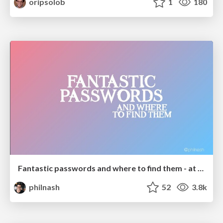
oripsolob
1
180
Fantastic passwords and where to find them - at NoRuKo
philnash
52
3.8k