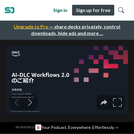
Sign in
Sign up for free
Upgrade to Pro
— share decks privately, control
downloads, hide ads and more …
·
Your Podcast. Everywhere. Effortlessly.
→
SPONSORED