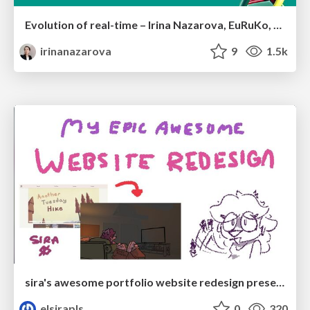
Evolution of real-time – Irina Nazarova, EuRuKo, 2024
irinanazarova
9
1.5k
sira's awesome portfolio website redesign presentation
elsirapls
0
320