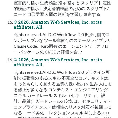
宣⾔的な指⽰ ⽣成 検証 指⽰ 指⽰と スクリプト 定性
的検証の指⽰ + 決定論的検証のための スクリプト/
コード ⾃⼰学習 ⼈間の判断を学習し 蒸留する
© 2026, Amazon Web Services, Inc. or its
affiliates. All
rights reserved. AI-DLC Workflows 2.0 拡張可能でコ
ンポーザブルな ツール⾮依存のステージライブラリ
Claude Code、Kiro固有 のエージェントワークフロ
ー パッケージ化 CI/CDと評価を含む
© 2026, Amazon Web Services, Inc. or its
affiliates. All
rights reserved. AI-DLC Workflows 2.0 プラグイン可
能で拡張性の あるスキル 不完全なコンテキストは、
もっともらしく⾒える品質の低い出⼒を⽣み ⼈によ
る修正が多くなる コンテキスト エンジニアリング
スキル ガードレール スキル （セキュリティ、 設
計、品質） ガードレールの⽋如は、セキュリティ・
コンプライアンス・信頼性のリスク対応が 後回しに
なる コード劣化 コレクション スキル AIによるスロ