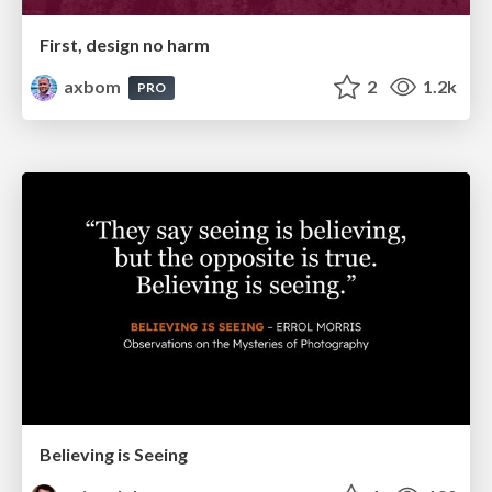
First, design no harm
axbom
2
1.2k
PRO
Believing is Seeing