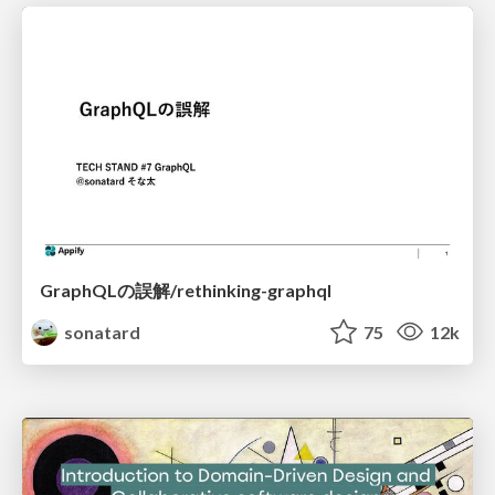
GraphQLの誤解/rethinking-graphql
sonatard
75
12k