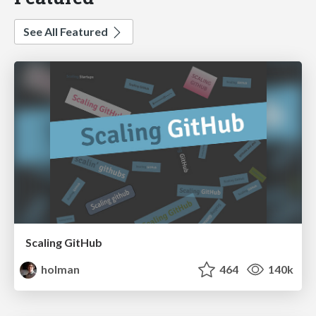
See All Featured
Scaling GitHub
holman
464
140k