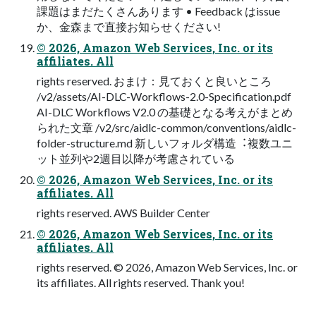
課題はまだたくさんあります • Feedback はissue
か、⾦森まで直接お知らせください!
© 2026, Amazon Web Services, Inc. or its
affiliates. All
rights reserved. おまけ：見ておくと良いところ
/v2/assets/AI-DLC-Workflows-2.0-Specification.pdf
AI-DLC Workflows V2.0 の基礎となる考えがまとめ
られた⽂章 /v2/src/aidlc-common/conventions/aidlc-
folder-structure.md 新しいフォルダ構造︓複数ユニ
ット並列や2週⽬以降が考慮されている
© 2026, Amazon Web Services, Inc. or its
affiliates. All
rights reserved. AWS Builder Center
© 2026, Amazon Web Services, Inc. or its
affiliates. All
rights reserved. © 2026, Amazon Web Services, Inc. or
its affiliates. All rights reserved. Thank you!