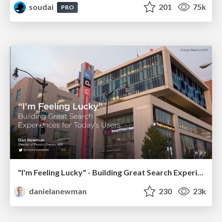
soudai
201
75k
PRO
"I'm Feeling Lucky" - Building Great Search Experiences for Today's Users (#IAC19)
danielanewman
230
23k