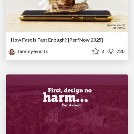
How Fast Is Fast Enough? [PerfNow 2025]
tammyeverts
3
720