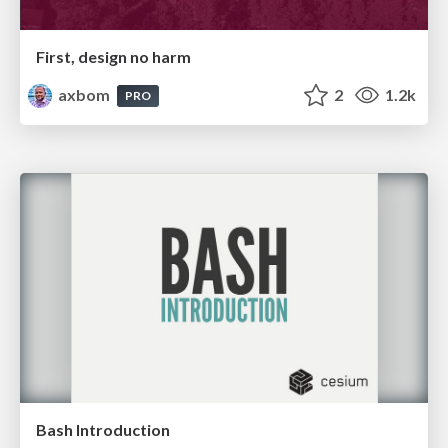
First, design no harm
axbom
2
1.2k
PRO
Bash Introduction