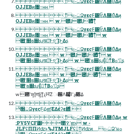
 ͳͥஈ֊ධՁγεςϜ͸ਓΛ࿭ΘͤΔͷ͔
OJJEBͷ৔߹ʜʜ 
 ͳͥஈ֊ධՁγεςϜ͸ਓΛ࿭ΘͤΔͷ͔
OJJEBͷ৔߹ʜʜ  w ఺͔ɺ఺͔ɺ఺͔͚ͭͯ͠ͳ͔ͬͨ
 ͳͥஈ֊ධՁγεςϜ͸ਓΛ࿭ΘͤΔͷ͔
OJJEBͷ৔߹ʜʜ  w ఺͔ɺ఺͔ɺ఺͔͚ͭͯ͠ͳ͔ͬͨ w
఺ʹ௒ຬ଍ʂɹख์͠Ͱ୭͔ʹ͓͢͢ΊͰ͖Δʂ
 ͳͥஈ֊ධՁγεςϜ͸ਓΛ࿭ΘͤΔͷ͔
OJJEBͷ৔߹ʜʜ  w ఺͔ɺ఺͔ɺ఺͔͚ͭͯ͠ͳ͔ͬͨ w
఺ʹ௒ຬ଍ʂɹख์͠Ͱ୭͔ʹ͓͢͢ΊͰ͖Δʂ w ఺ʹຬ଍ʂɹίί͚ͩྑ͘ͳͬͨΒߋʹྑ͍ʂ
 ͳͥஈ֊ධՁγεςϜ͸ਓΛ࿭ΘͤΔͷ͔
OJJEBͷ৔߹ʜʜ  w ఺͔ɺ఺͔ɺ఺͔͚ͭͯ͠ͳ͔ͬͨ w
఺ʹ௒ຬ଍ʂɹख์͠Ͱ୭͔ʹ͓͢͢ΊͰ͖Δʂ w
఺ʹຬ଍ʂɹίί͚ͩྑ͘ͳͬͨΒߋʹྑ͍ʂ
w ఺ʹશ͓͘͢͢Ίग़དྷͳ͍ɻΉ͠Ζඃ֐Λ๷͙ͨΊʹܯ৊͢Δ
 ͳͥஈ֊ධՁγεςϜ͸ਓΛ࿭ΘͤΔͷ͔
ͭ੕ධՁγεςϜ͕ఫഇ͞ΕΔέʔε΋͋ͬͨ 
 ͳͥஈ֊ධՁγεςϜ͸ਓΛ࿭ΘͤΔͷ͔ w
:PV5VCF͸೥ࠒʹഇࢭ w -
JLFʢΠΠͶʣͱ%JTMJLFʢྑ͘ͳ͍Ͷʣͷ ஈ֊ධՁʹมߋ