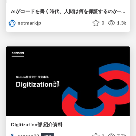
AIがコードを書く時代、人間は何を保証するのか———馬場さんと考える、開発者に求められる新しい責任と価値 - TECH PLAY
netmarkjp
0
1.3k
Digitization部 紹介資料
sansan33
2
7.7k