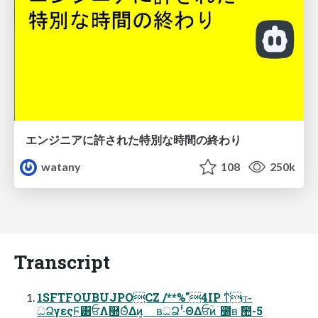
エンジニアに許された特別な時間の終わり
watany
108
250k
Transcript
1SFTFOUBUJPOCZ /**%"4IP ͳͥஈ֊
ධՁγεςϜ͸ਓΛ࿭ΘͤΔͷ͔ ʙධՁʹ·ͭΘΔਓؒͷۤ೰ʙ ࣾ಺-5