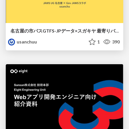
名古屋の市バスGTFS-JPデータ×スガキヤ 最寄りバス停検索をAmazon ElastiCache Serverless for Valkeyで最適化する
usanchuu
1
390