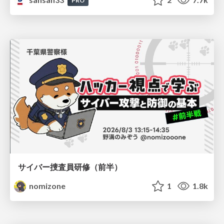
PRO
サイバー捜査員研修（前半）
nomizone
1
1.8k