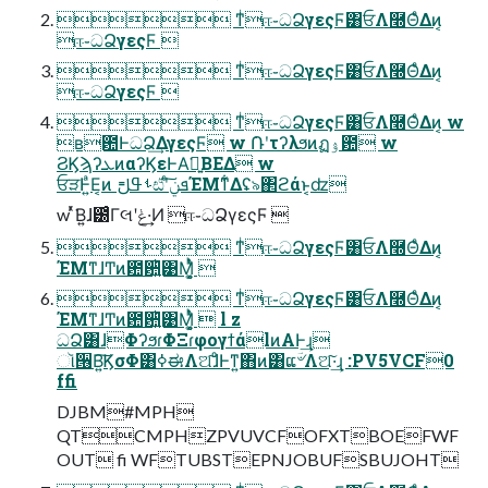
 ͳͥஈ֊ධՁγεςϜ͸ਓΛ࿭ΘͤΔͷ͔
ஈ֊ධՁγεςϜ 
 ͳͥஈ֊ධՁγεςϜ͸ਓΛ࿭ΘͤΔͷ͔
ஈ֊ධՁγεςϜ 
 ͳͥஈ֊ධՁγεςϜ͸ਓΛ࿭ΘͤΔͷ͔ w
ʙ఺ͰධՁ͢ΔγεςϜ w ݁Ռʹτʔλϧͷฏۉ఺ w
ϨϏϡʔܥͷαʔϏεͰΑ͘༻͍ΒΕΔ w
ਓੜͰ͍ͣΕ͔ͷࢀߟࢦඪʹͨ͠ܦݧΈΜͳ͋Δʢ৯΂ϩάͱ͔ʣ
w ͬͯ͘Β͍ɺ౰ͨΓલʹݟ·͢Ͷ ஈ֊ධՁγεςϜ 
 ͳͥஈ֊ධՁγεςϜ͸ਓΛ࿭ΘͤΔͷ͔
ΈΜͳɺͲͷ఺਺͍ͪ͹Μ͚͕͔ͭͪ 
 ͳͥஈ֊ධՁγεςϜ͸ਓΛ࿭ΘͤΔͷ͔
ΈΜͳɺͲͷ఺਺͍ͪ͹Μ͚͕͔ͭͪ  l z
ධՁ͸ɺΦʔϧɾΦΞɾφογϯάlͷΑ͏Ͱ͢ɻ
ૉ੖Β͍͠ϏσΦ͸ߦಈΛଅ͠ɺͦ͏Ͱͳ͍΋ͷ͸ແؔ৺Λଅ͠·͢ɻ :PV5VCF0
ffi
DJBM#MPH
QTCMPHZPVUVCFOFXTBOEFWF
OUT fi WFTUBSTEPNJOBUFSBUJOHT