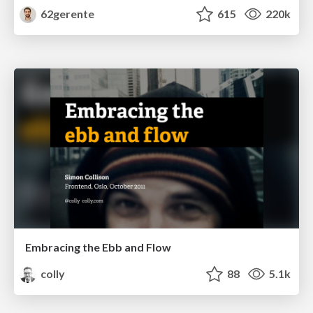
62gerente
615
220k
Embracing the Ebb and Flow
colly
88
5.1k