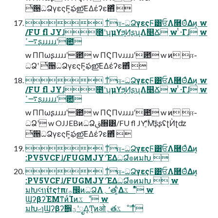
ͭ੕ධՁγεςϜ͕ఫഇ͞ΕΔέʔε΋͋ͬͨ 
 ͳͥஈ֊ධՁγεςϜ͸ਓΛ࿭ΘͤΔͷ͔ w
/FU fl JYɺ೥ʹʮμϒϧ͍͍ͶʂʯΛ௥Ճ w ͭ·Γɺ w
࠷ߴʂɹɹɹɹɹʹ఺
w ΠΠωʂɹɹɹɹʹ఺ w ΠϚΠνɹɹɹɹʹ఺ w ͷ ஈ֊
ධՁʹ ͭ੕ධՁγεςϜ͕ఫഇ͞ΕΔέʔε΋͋ͬͨ 
 ͳͥஈ֊ධՁγεςϜ͸ਓΛ࿭ΘͤΔͷ͔ w
/FU fl JYɺ೥ʹʮμϒϧ͍͍ͶʂʯΛ௥Ճ w ͭ·Γɺ w
࠷ߴʂɹɹɹɹɹʹ఺
w ΠΠωʂɹɹɹɹʹ఺ w ΠϚΠνɹɹɹɹʹ఺ w ͷ ஈ֊
ධՁʹ w OJJEBͷධՁࢥ૝͸/FU fl JYʹ͔ۙͬͨΜ͝ʂʂʢʈЍʈʣ
ͭ੕ධՁγεςϜ͕ఫഇ͞ΕΔέʔε΋͋ͬͨ 
 ͳͥஈ֊ධՁγεςϜ͸ਓΛ࿭ΘͤΔͷ͔
:PV5VCFɺ/FUGMJYʹΈΔධՁํ๏ͷมԽ 
 ͳͥஈ֊ධՁγεςϜ͸ਓΛ࿭ΘͤΔͷ͔
:PV5VCFɺ/FUGMJYʹΈΔධՁํ๏ͷมԽ  w
มԽલɿίϯςϯπɾ࡞඼ͷධՁΛ٬؍తʹ͚ͭΔػೳͩͬͨ w
ϢʔβʔΈΜͳͷͨΊͷػೳ w
มԽޙɿϢʔβʔࣗ਎͕ؾʹೖΔ͔Ͳ͏͔ͷओ؍తػೳʹͳͬͨ