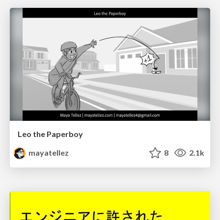
Leo the Paperboy
mayatellez
8
2.1k