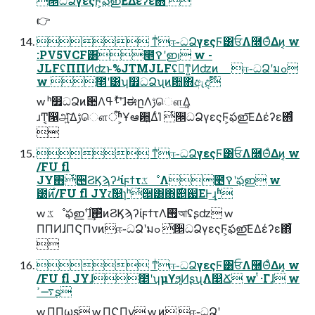
ͭ੕ධՁγεςϜ͕ఫഇ͞ΕΔέʔε΋͋ͬͨ 
👉
 ͳͥஈ֊ධՁγεςϜ͸ਓΛ࿭ΘͤΔͷ͔ w
:PV5VCF͸೥ࠒʹഇࢭ w -
JLFʢΠΠͶʣͱ%JTMJLFʢྑ͘ͳ͍Ͷʣͷ ஈ֊ධՁʹมߋ
w ೥ʹ͸ʮ௿ධՁʯͷ਺΋ඇදࣔ
w ʰ௿ධՁͷ਺Λࢀߟʹͯ͠ɺಈըΛࢹௌ͢Δ͔
ɹͲ͏͔൑அ͍ͯ͠Δࢹௌऀʱ͕Ұఆ਺͍ΔͨΊ ͭ੕ධՁγεςϜ͕ఫഇ͞ΕΔέʔε΋͋ͬͨ

 ͳͥஈ֊ධՁγεςϜ͸ਓΛ࿭ΘͤΔͷ͔ w
/FU fl
JY΋ͭ੕ϨϏϡʔʴίϝϯτػೳΛ೥ࠒʹఫഇ w
౰࣌ͷ/FU fl JY෭ࣾ௕ɿʰͭ੕͸΋͏࣌୅஗ΕͰ͢ɻʱ
w ػೳఫഇ࣌ʹɺ͢΂ͯͷϨϏϡʔίϝϯτΛ࡟আʢʂʣ w
ΠΠͶɺΠϚΠνͷஈ֊ධՁʹมߋ ͭ੕ධՁγεςϜ͕ఫഇ͞ΕΔέʔε΋͋ͬͨ

 ͳͥஈ֊ධՁγεςϜ͸ਓΛ࿭ΘͤΔͷ͔ w
/FU fl JYɺ೥ʹʮμϒϧ͍͍ͶʂʯΛ௥Ճ w ͭ·Γɺ w
࠷ߴʂ
w ΠΠωʂ w ΠϚΠν w ͷ ஈ֊ධՁʹ