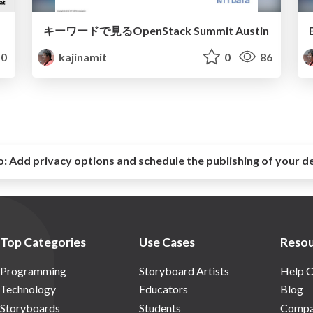
キーワードで見るOpenStack Summit Austin
0
kajinamit
0
86
o:
Add privacy options and schedule the publishing of your d
Top Categories
Use Cases
Resou
Programming
Storyboard Artists
Help C
Technology
Educators
Blog
Storyboards
Students
Compa