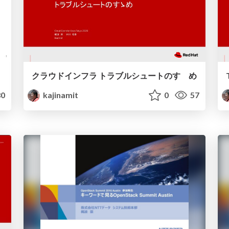
クラウドインフラ トラブルシュートのすゝめ
0
kajinamit
0
57