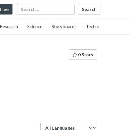
Search
 free
Research
Science
Storyboards
Technology
0 Stars
Language