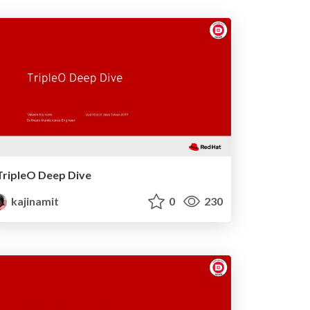
TripleO Deep Dive
kajinamit
0
230