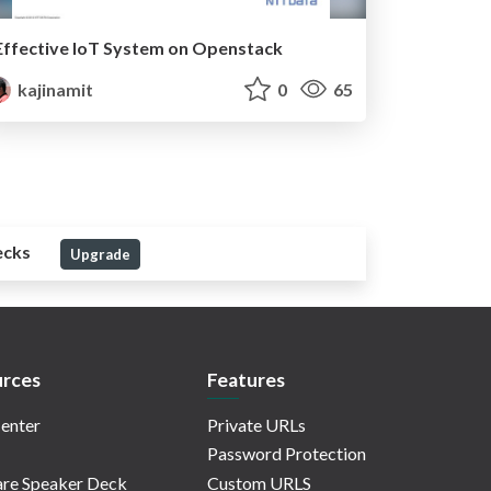
Effective IoT System on Openstack
kajinamit
0
65
ecks
Upgrade
rces
Features
enter
Private URLs
Password Protection
re Speaker Deck
Custom URLS