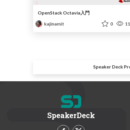
OpenStack Octavia入門
kajinamit
0
11
Speaker Deck Pr
SpeakerDeck