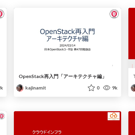
OpenStack再入門「アーキテクチャ編」
9k
kajinamit
0
9k