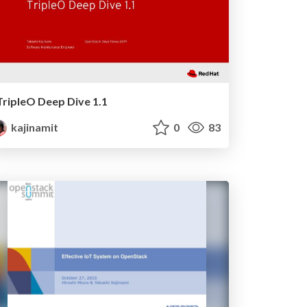
TripleO Deep Dive 1.1
kajinamit
0
83