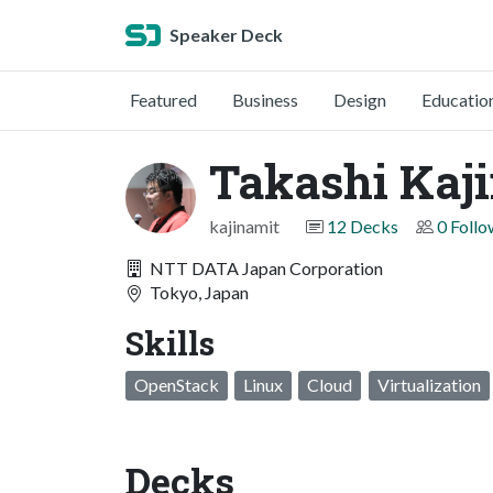
Speaker Deck
Featured
Business
Design
Educatio
Takashi Kaj
kajinamit
12 Decks
0 Follo
NTT DATA Japan Corporation
Tokyo, Japan
Skills
OpenStack
Linux
Cloud
Virtualization
Decks