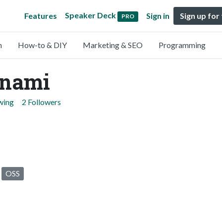
Speaker Deck
Features
Sign in
Sign up for
PRO
n
How-to & DIY
Marketing & SEO
Programming
inami
wing
2 Followers
OSS