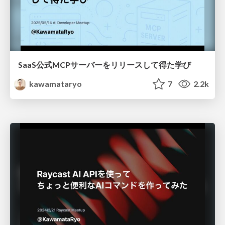
SaaS公式MCPサーバーをリリースして得た学び
kawamataryo
7
2.2k