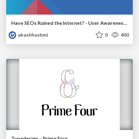
Have SEOs Ruined the Internet? - User Awareness of SEO in 2025
akashhashmi
0
400
Typedesign – Prime Four