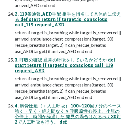
arrived_AED end end
2. 119番通報,AED手配 相手を指名して具体的に伝え
る def start return if target.is_conscious
call_119 request_AED
return if target.is_breathing while target.is_recovered ||
arrived_ambulance chest_compressions(target, 30)
rescue_breaths(target, 2) if can_rescue_breaths
use_AED(target) if arrived_AED end end
3. 呼吸の確認 通常の呼吸をしているかどうか def
start return if target.is_conscious call_119
request_AED
return if target.is_breathing while target.is_recovered ||
arrived_ambulance chest_compressions(target, 30)
rescue_breaths(target, 2) if can_rescue_breaths
use_AED(target) if arrived_AED end end
4. 胸骨圧迫（＋人工呼吸） 100~120回 / 分のペース
強く・早く・絶え間なく ※ 呼吸原性心停止、小児の
心停止、時間が経過した 発見の場合はなるべく30対
2で人工呼吸も行う。 def