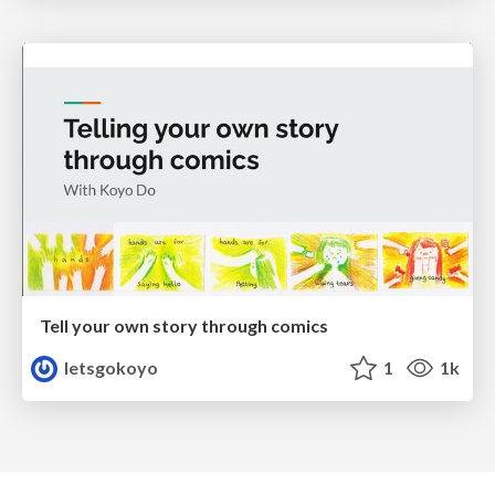
Tell your own story through comics
letsgokoyo
1
1k