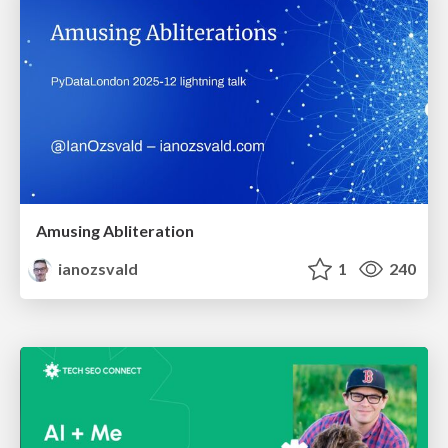
Amusing Abliteration
ianozsvald
1
240