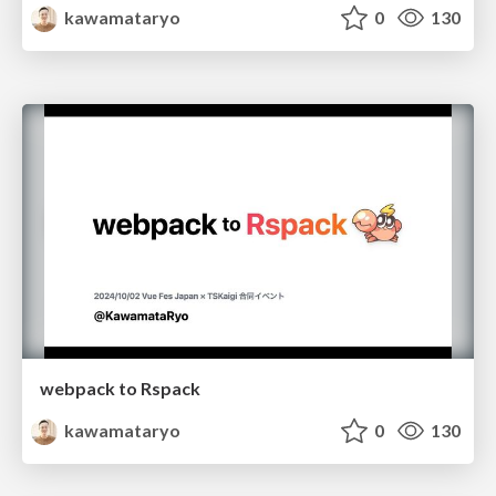
kawamataryo
0
130
webpack to Rspack
kawamataryo
0
130