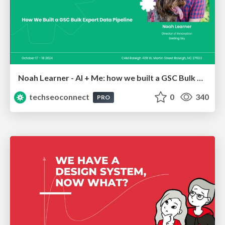
Noah Learner - AI + Me: how we built a GSC Bulk Export data pipeline
techseoconnect
0
340
PRO