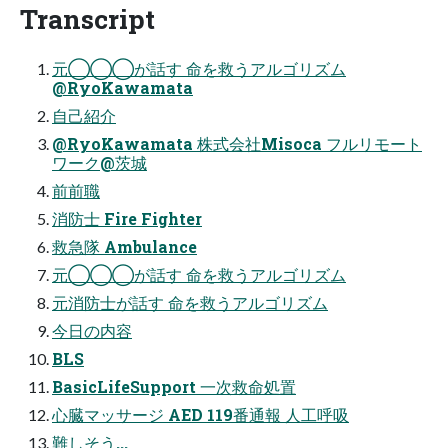
Transcript
元◯◯◯が話す 命を救うアルゴリズム
@RyoKawamata
自己紹介
@RyoKawamata 株式会社Misoca フルリモート
ワーク@茨城
前前職
消防士 Fire Fighter
救急隊 Ambulance
元◯◯◯が話す 命を救うアルゴリズム
元消防士が話す 命を救うアルゴリズム
今日の内容
BLS
BasicLifeSupport 一次救命処置
心臓マッサージ AED 119番通報 人工呼吸
難しそう...