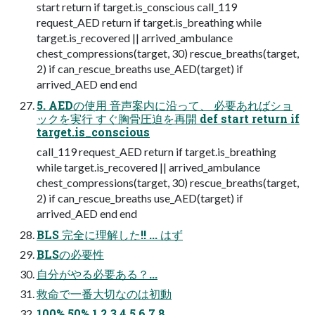
start return if target.is_conscious call_119
request_AED return if target.is_breathing while
target.is_recovered || arrived_ambulance
chest_compressions(target, 30) rescue_breaths(target,
2) if can_rescue_breaths use_AED(target) if
arrived_AED end end
5. AEDの使用 音声案内に沿って、 必要あればショ
ックを実行 すぐ胸骨圧迫を再開 def start return if
target.is_conscious
call_119 request_AED return if target.is_breathing
while target.is_recovered || arrived_ambulance
chest_compressions(target, 30) rescue_breaths(target,
2) if can_rescue_breaths use_AED(target) if
arrived_AED end end
BLS 完全に理解した!! ... はず
BLSの必要性
自分がやる必要ある？...
救命で一番大切なのは初動
100% 50% 1 2 3 4 5 6 7 8