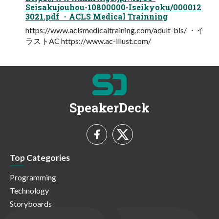
Seisakujouhou-10800000-Iseikyoku/000012
3021.pdf ・ACLS Medical Trainning
https://www.aclsmedicaltraining.com/adult-bls/ ・イ
ラストAC https://www.ac-illust.com/
SpeakerDeck
Top Categories
Programming
Technology
Storyboards