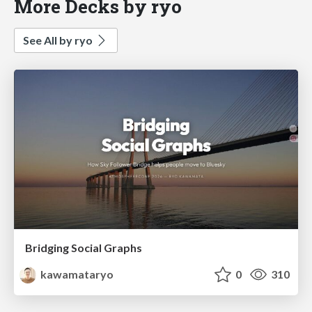
More Decks by ryo
See All by ryo
Bridging Social Graphs
kawamataryo
0
310