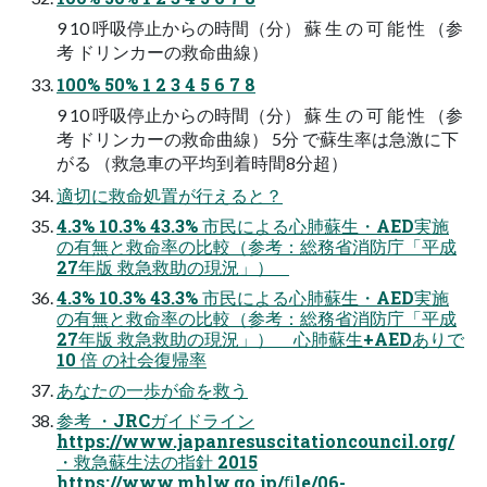
9 10 呼吸停止からの時間（分） 蘇 生 の 可 能 性 （参
考 ドリンカーの救命曲線）
100% 50% 1 2 3 4 5 6 7 8
9 10 呼吸停止からの時間（分） 蘇 生 の 可 能 性 （参
考 ドリンカーの救命曲線） 5分 で蘇生率は急激に下
がる （救急車の平均到着時間8分超）
適切に救命処置が行えると？
4.3% 10.3% 43.3% 市民による心肺蘇生・AED実施
の有無と救命率の比較（参考：総務省消防庁「平成
27年版 救急救助の現況」）
4.3% 10.3% 43.3% 市民による心肺蘇生・AED実施
の有無と救命率の比較（参考：総務省消防庁「平成
27年版 救急救助の現況」） 心肺蘇生+AEDありで
10 倍 の社会復帰率
あなたの一歩が命を救う
参考 ・JRCガイドライン
https://www.japanresuscitationcouncil.org/
・救急蘇生法の指針 2015
https://www.mhlw.go.jp/ﬁle/06-