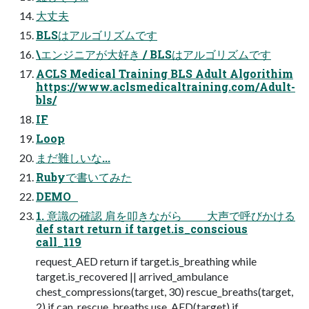
大丈夫
BLSはアルゴリズムです
\エンジニアが大好き / BLSはアルゴリズムです
ACLS Medical Training BLS Adult Algorithim
https://www.aclsmedicaltraining.com/Adult-
bls/
IF
Loop
まだ難しいな...
Rubyで書いてみた
DEMO
1. 意識の確認 肩を叩きながら 大声で呼びかける
def start return if target.is_conscious
call_119
request_AED return if target.is_breathing while
target.is_recovered || arrived_ambulance
chest_compressions(target, 30) rescue_breaths(target,
2) if can_rescue_breaths use_AED(target) if