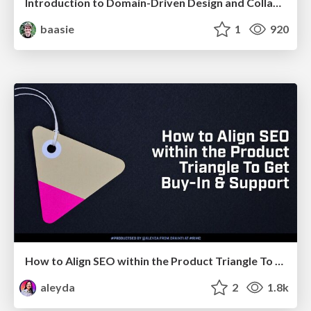
Introduction to Domain-Driven Design and Collaborative software design
baasie
1
920
How to Align SEO within the Product Triangle To Get Buy-In & Support - #RIMC
aleyda
2
1.8k