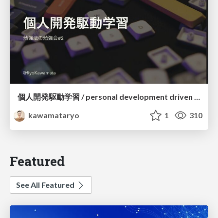
個人開発駆動学習 / personal development driven learning
kawamataryo
1
310
Featured
See All Featured