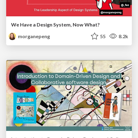
We Have a Design System, Now What?
morganepeng
55
8.2k