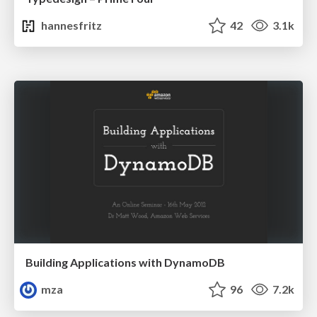
hannesfritz
42
3.1k
Building Applications with DynamoDB
mza
96
7.2k