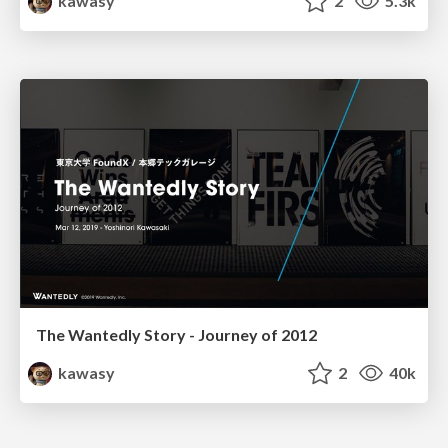
kawasy
2
5.3k
The Wantedly Story - Journey of 2012
kawasy
2
40k