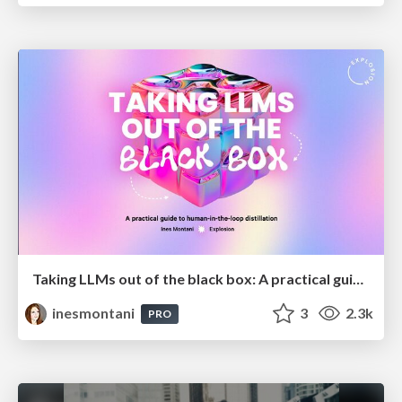
Taking LLMs out of the black box: A practical guide to human-in-the-loop distillation
inesmontani
3
2.3k
PRO