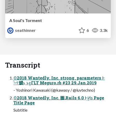
A Soul's Torment
seathinner
6
3.3k
Transcript
©2018 Wantedly, Inc. strong_parameters Ͱ
࠷ۙٙ໰ͩͬͨ͜ͱ ͱͼ͍ΓLT Meguro.rb #23 29.Jan.2019
- Yoshinori Kawasaki (@kawasy / @luvtechno)
©2018 Wantedly, Inc. ΋͏͙͢ Rails 6.0 Ͱ͢Ͷʂ Page
Title Page
Subtitle