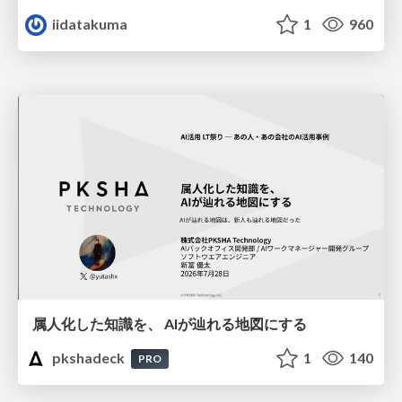
iidatakuma
1
960
属人化した知識を、 AIが辿れる地図にする
pkshadeck
1
140
PRO