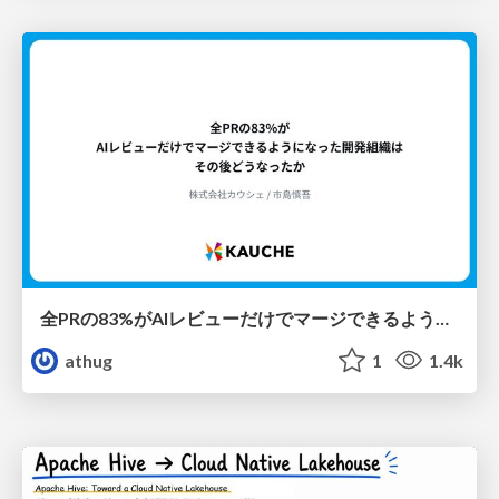
全PRの83%がAIレビューだけでマージできるようになった開発組織はその後どうなったか
athug
1
1.4k