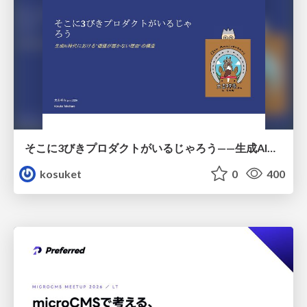
そこに3びきプロダクトがいるじゃろう——生成AI時代における“価値が届かない理由”の構造
kosuket
0
400