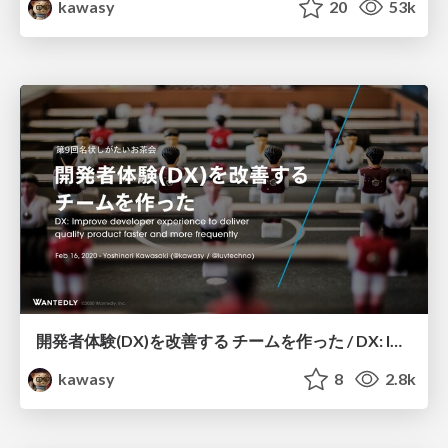
kawasy
20
53k
開発者体験(DX)を改善する チームを作った / DX: Improve developer experience to deliver quality product faster and more frequently
kawasy
8
2.8k