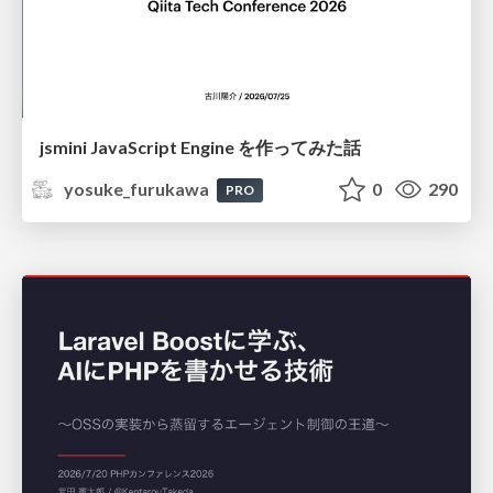
jsmini JavaScript Engine を作ってみた話
yosuke_furukawa
0
290
PRO