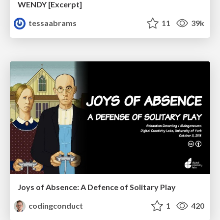
WENDY [Excerpt]
tessaabrams
11
39k
Joys of Absence: A Defence of Solitary Play
codingconduct
1
420