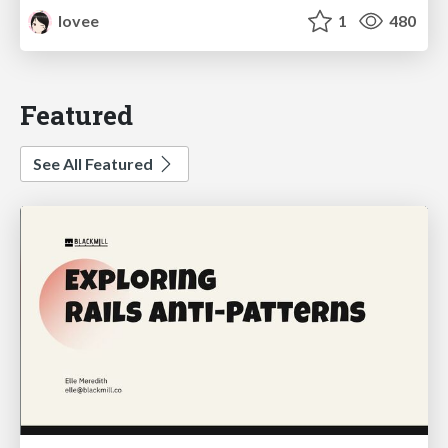
lovee
1
480
Featured
See All Featured