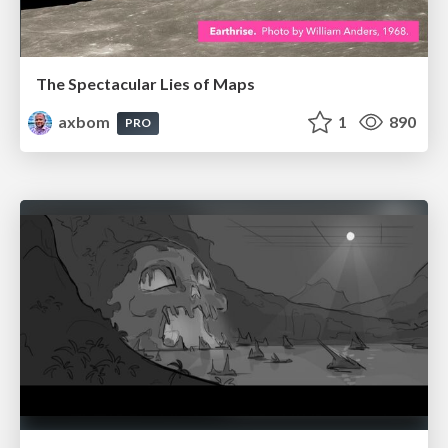
The Spectacular Lies of Maps
axbom
1
890
PRO