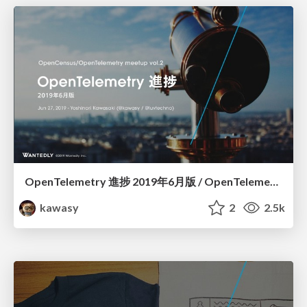
OpenTelemetry 進捗 2019年6月版 / OpenTelemetry Current Status June 2019 #opencensusjp
kawasy
2
2.5k