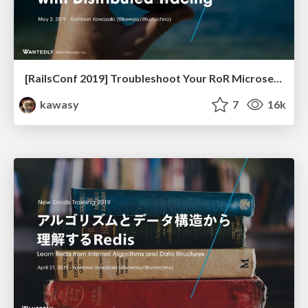
[RailsConf 2019] Troubleshoot Your RoR Microservices with Distributed Tracing
kawasy
7
16k