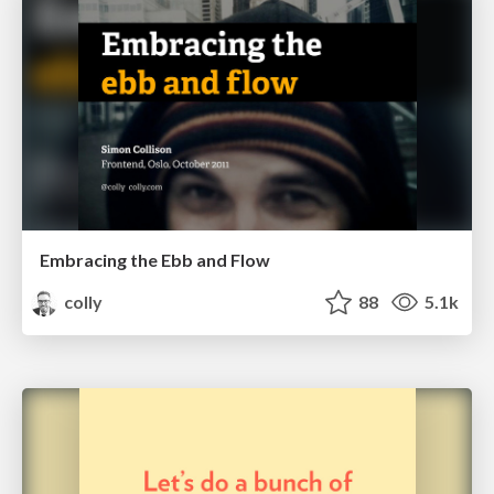
Embracing the Ebb and Flow
colly
88
5.1k