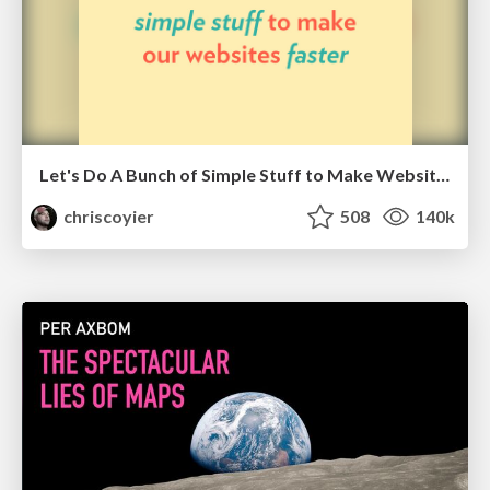
Let's Do A Bunch of Simple Stuff to Make Websites Faster
chriscoyier
508
140k