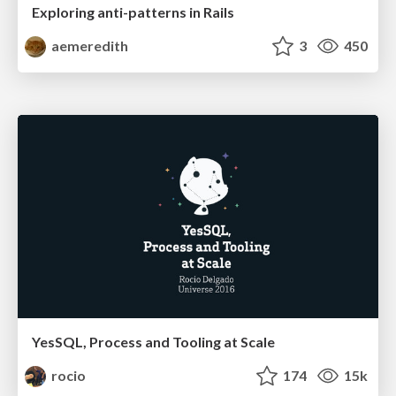
Exploring anti-patterns in Rails
aemeredith
3
450
YesSQL, Process and Tooling at Scale
rocio
174
15k