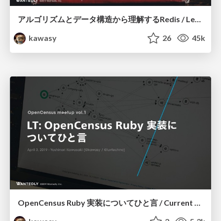
アルゴリズムとデータ構造から理解するRedis / Learn Redis from Internal Algorithms and Data Structures
kawasy
26
45k
OpenCensus Ruby 実装についてひと言 / Current Status of OpenCensus Ruby #opencensusjp