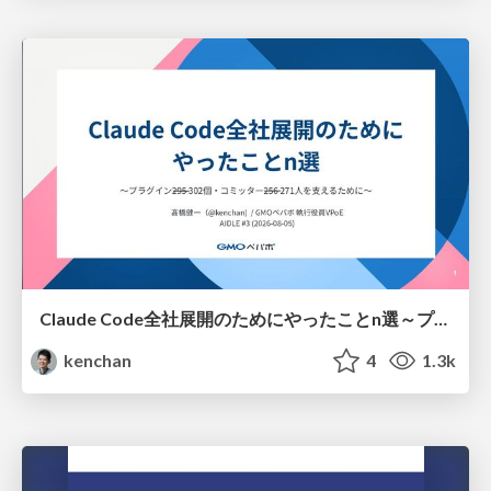
Claude Code全社展開のためにやったことn選～プラグイン302個・コミッター271人を支えるために～
kenchan
4
1.3k