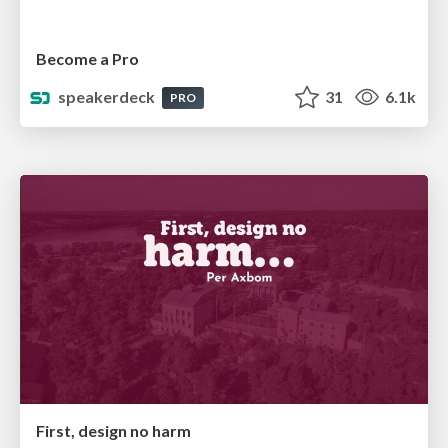
Become a Pro
speakerdeck
31
6.1k
PRO
First, design no harm