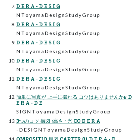
D E R A - D E S I G
N T o y a m a D e s i g n S t u d y G r o u p
D E R A - D E S I G
N T o y a m a D e s i g n S t u d y G r o u p
D E R A - D E S I G
N T o y a m a D e s i g n S t u d y G r o u p
D E R A - D E S I G
N T o y a m a D e s i g n S t u d y G r o u p
D E R A - D E S I G
N T o y a m a D e s i g n S t u d y G r o u p
簡単に写真が 上手に撮れる コツはありませんかʁ D
E R A - D E
S I G N T o y a m a D e s i g n S t u d y G r o u p
3つのコツ 構図 ɾ高さ ɾ 光 CO D E R A
- D E S I G N T o y a m a D e s i g n S t u d y G r o u p
OMPOSITIO 構図 CAPTER 01 D E R A - D