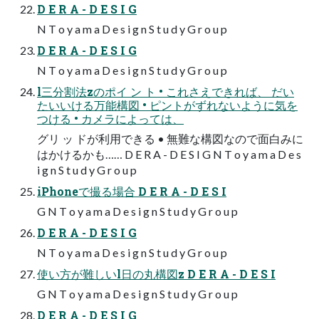
D E R A - D E S I G
N T o y a m a D e s i g n S t u d y G r o u p
D E R A - D E S I G
N T o y a m a D e s i g n S t u d y G r o u p
l三分割法zのポイ ン ト • これさえできれば、 だい
たいいける万能構図 • ピントがずれないように気を
つける • カメラによっては、
グリ ッ ドが利用できる • 無難な構図なので面白みに
はかけるかも…… D E R A - D E S I G N T o y a m a D e s
i g n S t u d y G r o u p
iPhoneで撮る場合 D E R A - D E S I
G N T o y a m a D e s i g n S t u d y G r o u p
D E R A - D E S I G
N T o y a m a D e s i g n S t u d y G r o u p
使い方が難しいl日の丸構図z D E R A - D E S I
G N T o y a m a D e s i g n S t u d y G r o u p
D E R A - D E S I G