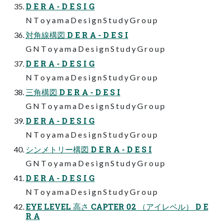
D E R A - D E S I G
N T o y a m a D e s i g n S t u d y G r o u p
対角線構図 D E R A - D E S I
G N T o y a m a D e s i g n S t u d y G r o u p
D E R A - D E S I G
N T o y a m a D e s i g n S t u d y G r o u p
三角構図 D E R A - D E S I
G N T o y a m a D e s i g n S t u d y G r o u p
D E R A - D E S I G
N T o y a m a D e s i g n S t u d y G r o u p
シンメトリー構図 D E R A - D E S I
G N T o y a m a D e s i g n S t u d y G r o u p
D E R A - D E S I G
N T o y a m a D e s i g n S t u d y G r o u p
EYE LEVEL 高さ CAPTER 02 （アイレベル） D E
R A