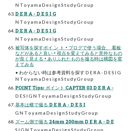
N T o y a m a D e s i g n S t u d y G r o u p
D E R A - D E S I G
N T o y a m a D e s i g n S t u d y G r o u p
D E R A - D E S I G
N T o y a m a D e s i g n S t u d y G r o u p
被写体を探すポイ ン ト • ブログで使う場合、 看板
などがあると良い • 視点を変えてみると意外なもの
が良く見える • ありふれたものを撮る時は構図を変
えてみる
• わからない時は参考資料を探す D E R A - D E S I G
N T o y a m a D e s i g n S t u d y G r o u p
POINT Tipsɾ ポイント CAPTER 03 D E R A -
D E S I G N T o y a m a D e s i g n S t u d y G r o u p
基本は横で撮る D E R A - D E S I
G N T o y a m a D e s i g n S t u d y G r o u p
ズーム側で撮る 24mm 200mm D E R A - D E
S I G N T o y a m a D e s i g n S t u d y G r o u p