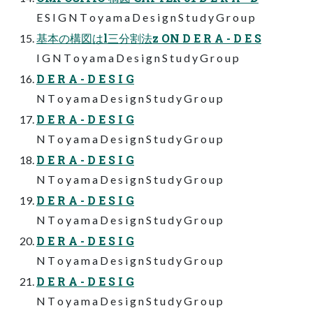
E S I G N T o y a m a D e s i g n S t u d y G r o u p
基本の構図はl三分割法z ON D E R A - D E S
I G N T o y a m a D e s i g n S t u d y G r o u p
D E R A - D E S I G
N T o y a m a D e s i g n S t u d y G r o u p
D E R A - D E S I G
N T o y a m a D e s i g n S t u d y G r o u p
D E R A - D E S I G
N T o y a m a D e s i g n S t u d y G r o u p
D E R A - D E S I G
N T o y a m a D e s i g n S t u d y G r o u p
D E R A - D E S I G
N T o y a m a D e s i g n S t u d y G r o u p
D E R A - D E S I G
N T o y a m a D e s i g n S t u d y G r o u p