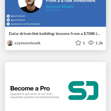
Data-driven link building: lessons from a $708K investment (BrightonSEO talk)
szymonslowik
1
1.2k