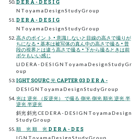
D E R A - D E S I G
N T o y a m a D e s i g n S t u d y G r o u p
D E R A - D E S I G
N T o y a m a D e s i g n S t u d y G r o u p
高さのポイン ト • 意識しないと目線の高さで撮りが
ちになる • 基本は被写体の真ん中の高さで撮る • 普
段の視界とは違う高さで撮る • 下から撮るときは前
ボケもいい感じ
LI D E R A - D E S I G N T o y a m a D e s i g n S t u d y G r
o u p
IGHT SOURC 光 CAPTER 03 D E R A -
D E S I G N T o y a m a D e s i g n S t u d y G r o u p
光は 逆光 （反逆光） で撮る 側光 側光 順光 逆光 半
逆光 半逆光
斜光 斜光 CE D E R A - D E S I G N T o y a m a D e s i g n
S t u d y G r o u p
順 光 順 光 D E R A - D E S
I G N T o y a m a D e s i g n S t u d y G r o u p