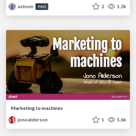
axbom
2
1.2k
PRO
Marketing to machines
jonoalderson
1
5.6k