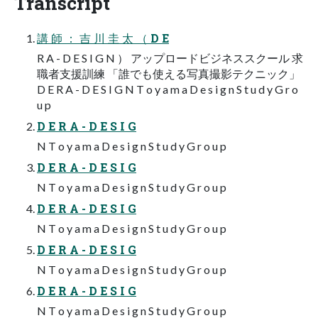
Transcript
講 師 ： 吉 川 圭 太 （ D E
R A - D E S I G N ） アップロードビジネススクール 求
職者支援訓練 「誰でも使える写真撮影テクニック」
D E R A - D E S I G N T o y a m a D e s i g n S t u d y G r o
u p
D E R A - D E S I G
N T o y a m a D e s i g n S t u d y G r o u p
D E R A - D E S I G
N T o y a m a D e s i g n S t u d y G r o u p
D E R A - D E S I G
N T o y a m a D e s i g n S t u d y G r o u p
D E R A - D E S I G
N T o y a m a D e s i g n S t u d y G r o u p
D E R A - D E S I G
N T o y a m a D e s i g n S t u d y G r o u p