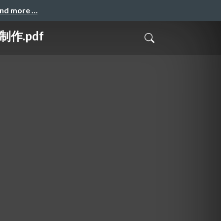
and more …
作.pdf