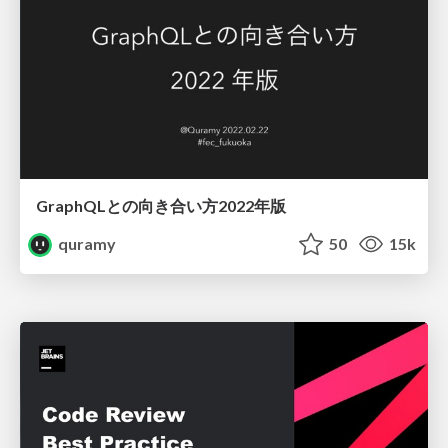
GraphQLとの向き合い方2022年版
quramy
50
15k