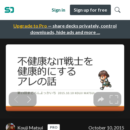
Sign in
Sign up for free
Upgrade to Pro
— share decks privately, control
downloads, hide ads and more …
Kouji Matsui
October 10, 2015
PRO