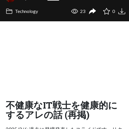
Technology
23
0
不健康なIT戦士を健康的に
するアレの話 (再掲)