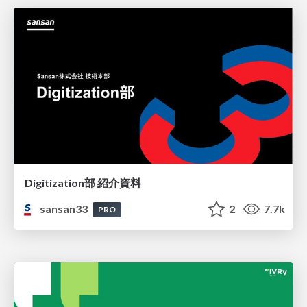
Digitization部 紹介資料
sansan33
2
7.7k
PRO