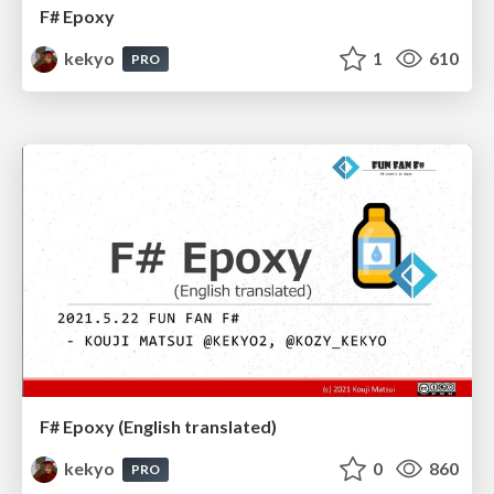
F# Epoxy
kekyo
1
610
PRO
F# Epoxy (English translated)
kekyo
0
860
PRO