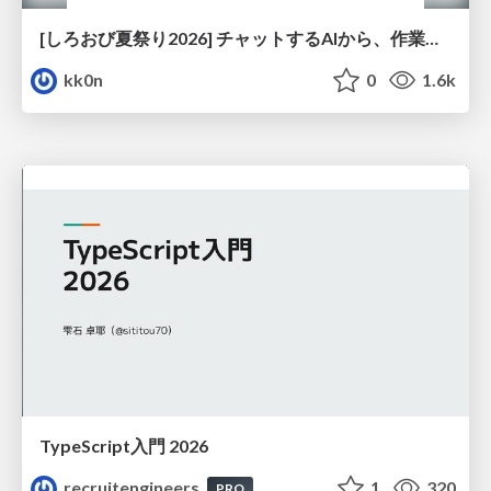
[しろおび夏祭り2026] チャットするAIから、作業するAIへ - 使われ方の変化と、その裏側で起きていること
kk0n
0
1.6k
TypeScript入門 2026
recruitengineers
1
320
PRO