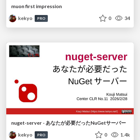
muon first impression
kekyo
0
34
PRO
nuget-server - あなたが必要だったNuGetサーバー
kekyo
0
1.4k
PRO