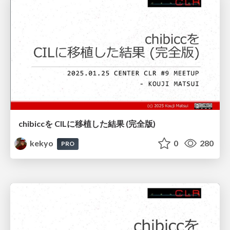
chibiccを CILに移植した結果 (完全版)
kekyo
0
280
PRO