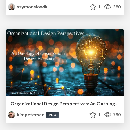
szymonslowik
1
380
Organizational Design Perspectives: An Ontology of Organizational Design Elements
kimpetersen
1
790
PRO