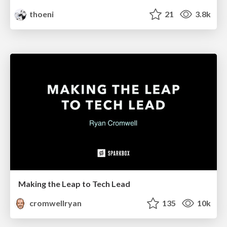
thoeni
21
3.8k
Making the Leap to Tech Lead
cromwellryan
135
10k