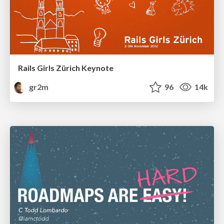
Rails Girls Zürich Keynote
gr2m
96
14k