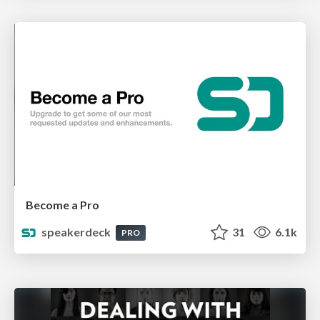
Become a Pro
speakerdeck
31
6.1k
PRO