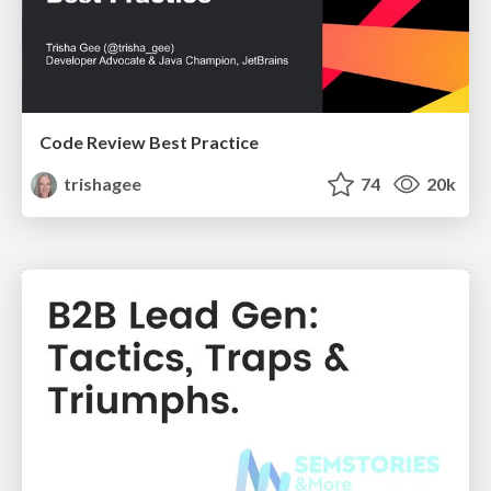
Code Review Best Practice
trishagee
74
20k