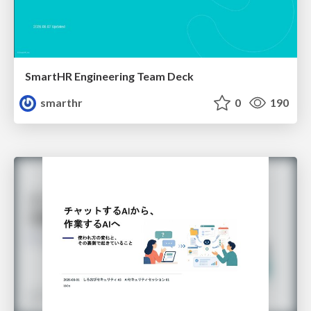
SmartHR Engineering Team Deck
smarthr
0
190