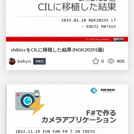
chibiccをCILに移植した結果 (NGK2025S版)
kekyo
0
400
PRO