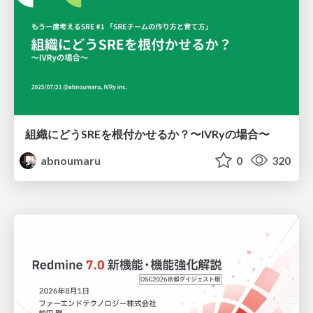
組織にどうSREを根付かせるか？〜IVRyの場合〜
abnoumaru
0
320