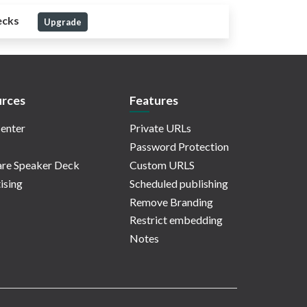
ecks
Upgrade
rces
Features
enter
Private URLs
Password Protection
re Speaker Deck
Custom URLS
ising
Scheduled publishing
Remove Branding
Restrict embedding
Notes