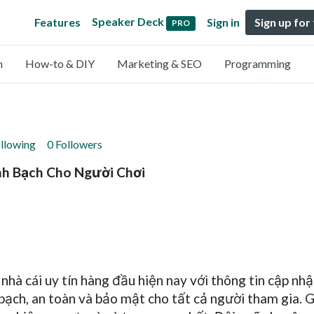
Speaker Deck
Features
Sign in
Sign up for
PRO
n
How-to & DIY
Marketing & SEO
Programming
ollowing
0 Followers
nh Bạch Cho Người Chơi
à cái uy tín hàng đầu hiện nay với thông tin cập nhật
ạch, an toàn và bảo mật cho tất cả người tham gia. G