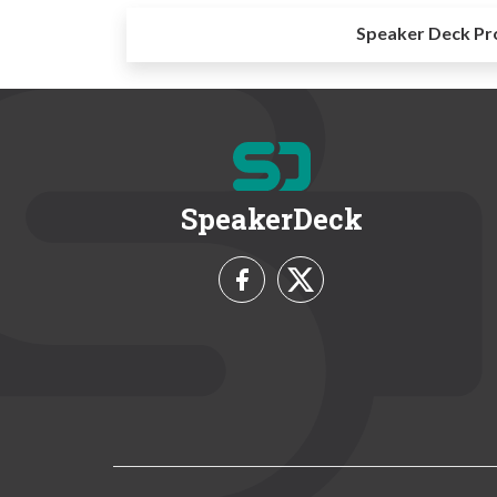
Speaker Deck Pr
SpeakerDeck