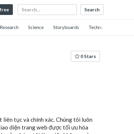
Search
 free
Research
Science
Storyboards
Technology
0 Stars
 liên tục và chính xác. Chúng tôi luôn
iao diện trang web được tối ưu hóa