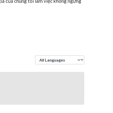
ia của chúng tôi làm việc không ngừng
Language