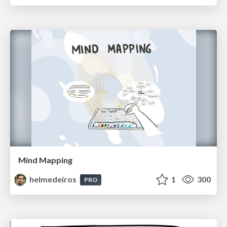
Mind Mapping
helmedeiros
1
300
PRO