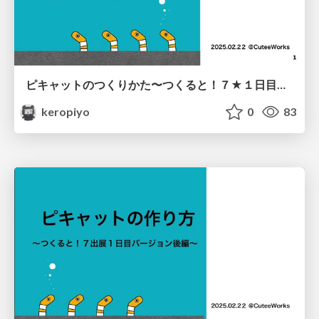
ピキャットのつくりかた〜つくると！７★１日目バージョン前編
keropiyo
0
83