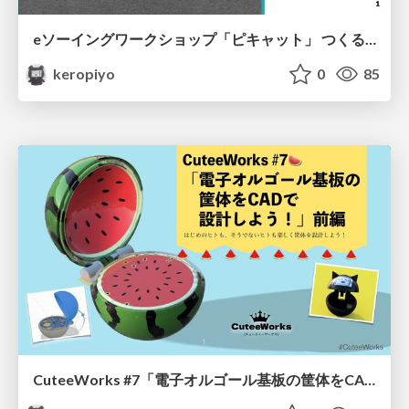
eソーイングワークショップ「ピキャット」 つくると！７でのワークショップ１日目の資料後編です。
keropiyo
0
85
CuteeWorks #7「電子オルゴール基板の筐体をCADで設計しよう！」前編