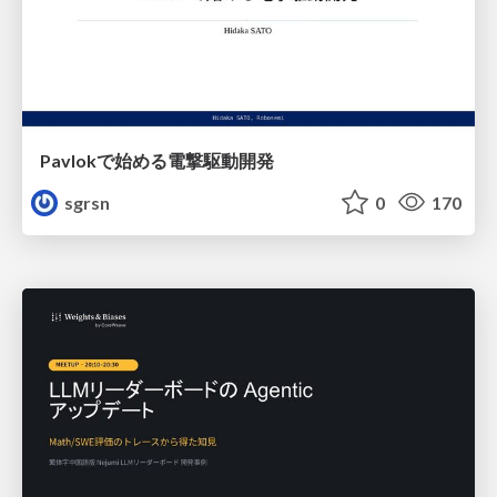
Pavlokで始める電撃駆動開発
sgrsn
0
170