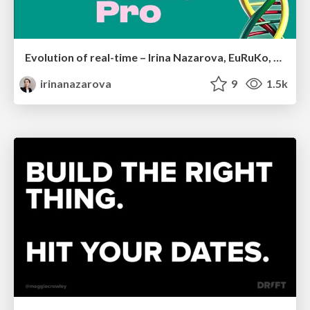
Evolution of real-time – Irina Nazarova, EuRuKo, 2024
irinanazarova
9
1.5k