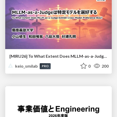
[MIRU26] To What Extent Does MLLM-as-a-Judge Exhibit Cross-Model Preference Bias?
keio_smilab
0
200
PRO