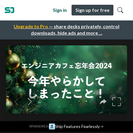
Sign in
Sign up for free
Upgrade to Pro
— share decks privately, control
downloads, hide ads and more …
·
Ship Features Fearlessly
→
SPONSORED