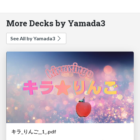
More Decks by Yamada3
See All by Yamada3
キラ_︎りんご__1_.pdf