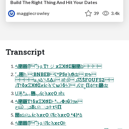
Build The Right Thing And Hit Your Dates
maggiecrowley
39
3.4k
Transcript
ࠓ೥΍Β͔ͯ͠ ͠·ͬͨ͜ͱʂ Τϯ ジ χΞΧϑΣ๨೥ձ
ษڧձʹࢀՃ͢Δࣄ ॴଐ ɹגࣜձࣾ$FOUFS2
ɹΤϯδχΞΧϑΣͷίϛϡʹϚωʔδϟʔ ɹʢਫ༵Πϕϯτ୲౰ʣ
ՄѪ͍ిࢠ޻࡞ܥίϛϡχςΟ ओ࠵
ࠓ೥͸ΤϯδχΞΧϑΣͰిࢠΦϧΰʔϧͷ
ج൘ઃܭ͔Βᝑମઃܭ·ͰτϥΠ
൒ಋମܥίϛϡχςΟ ਪ͠ίϛϡχςΟ *4)*ձ
ࠓ೥΍Β͔ͯ͠ ͠·ͬͨ͜ͱʂ ਪ͠ίϛϡχςΟͰ