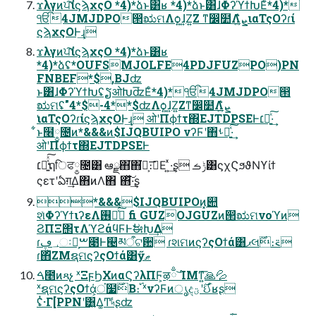
ϫλγͷਪ͠ίϛϡχςΟ *4)*ձͱ͸ʁ *4)*ձͱ͸ɺΦʔϓϯԽ͞Εͨ*4)*
ੴ4JMJDPO൒ಋମΛѻ͍ɺ͍Ζ͍Ζ ͳ෼໺Λܨ͍͛ͯ͘ιαΤςΟʔɾί
ϛϡχςΟͰ͢ɻ
ϫλγͷਪ͠ίϛϡχςΟ *4)*ձͱ͸ʁ
*4)*ձʢ*OUFSMJOLFE4PDJFUZPO)PN
FNBEF*$,BJʣ
ͱ͸ɺΦʔϓϯԽʢຽओԽʣ͞Εͨ*4)*ੴ4JMJDPO൒
ಋମʢ"4*$-4**$ʣΛѻ͍ɺ͍Ζ͍Ζͳ෼໺Λܨ͍͛ͯ
͘ιαΤςΟʔɾίϛϡχςΟͰ͢ɻ ओʹΠϕϯτ΍EJTDPSEͰ׆ಈ͍ͯ͠·͢
͋ͱ໦༵೔ͷ*&&&ͷ$IJQBUIPO νʔϜʹ΋ࢀՃ͍ͯ͠·͢
ओʹΠϕϯτ΍EJTDPSEͰ
׆ಈ͍ͯͯ͠ຖिਫ༵೔͸ ఆྫ΋͘΋͘ձ͕։࠵͞Ε ͍ͯ·͢ʂ ݱࡏ͸ϛχϚϧϑΝϒίϯ
ςετʹఏग़͢Δ΋ͷΛ΋ ͘΋ͯ͘͠·͢ʂ
*&&&$IJQBUIPOͷ͓୊
શͯΦʔϓϯιʔεΛ࢖༻ͯ͠ fi GUZOJGUZͷ൒ಋମνοϓͷ
ϨΠΞ΢τΛϓϩάϥϜͰࣗಈԽ͢Δ
ɾ؀ڥઃఆ͕ࠔ೉Ͱ୤མऀଟ਺ ɾશମͷϛʔςΟϯά͸ޕલ࣌։࠵
ɾ΋ͪΖΜຊମϛʔςΟϯά͸ӳޠ
ࠓ೥ͷጻչ ˣΞϝϦΧͷαϚʔλΠϜ͕ऴྃ ͝ΊΜͳ͍͞🙏💦
ˣຊମϛʔςΟϯά͕ਂ໷͔࣌Β։࢝ ˣνʔϜͷൃද࣌ʹؾઈʁʂ
ʢͭ·Γ[PPNʹ͸͍Δ͚Ͳ৸ͯͨʂʣ