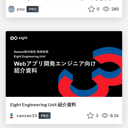
you
0
280
PRO
Eight Engineering Unit 紹介資料
sansan33
3
8.1k
PRO