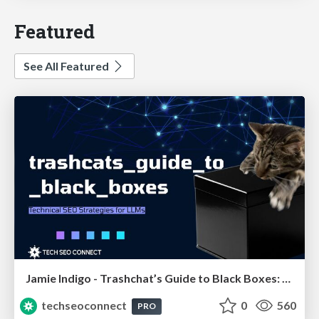
Featured
See All Featured
Jamie Indigo - Trashchat’s Guide to Black Boxes: Technical SEO Tactics for LLMs
techseoconnect
0
560
PRO