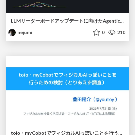
LLMリーダーボードアップデートに向けたAgentic Math_SWEのトレースについて
nejumi
0
210
toio・myCobotでフィジカルAIっぽいことを行うための検討（とりあえず調査） / フィジカルAI LT（IoTLTによる開催）