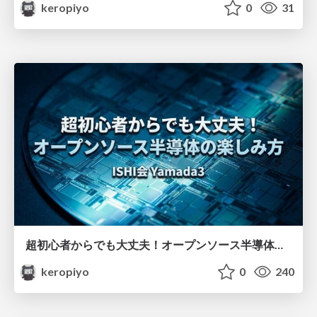
keropiyo
0
31
超初心者からでも大丈夫！オープンソース半導体の楽しみ方〜今こそ！オレオレチップをつくろう〜
keropiyo
0
240