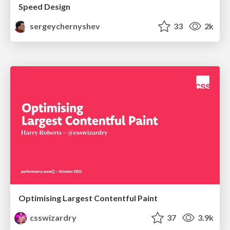
Speed Design
sergeychernyshev
33
2k
Optimising Largest Contentful Paint
csswizardry
37
3.9k