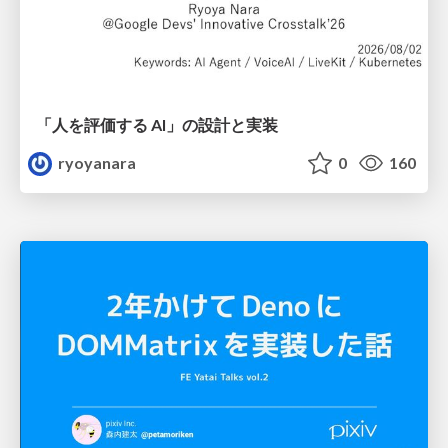
「人を評価する AI」の 設計と実装
ryoyanara
0
160