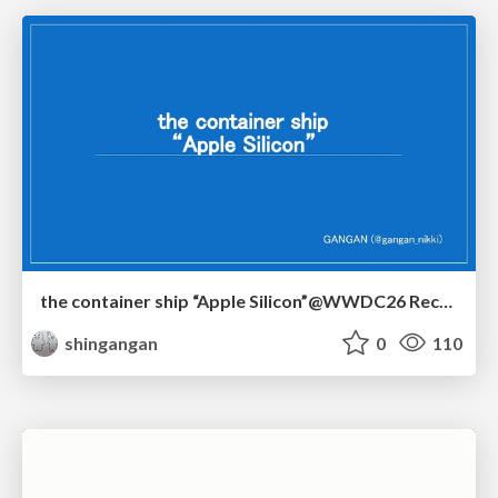
the container ship “Apple Silicon”@WWDC26 Recap -Japan-\(region).swift
shingangan
0
110