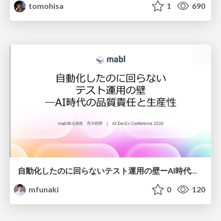
tomohisa
1
690
自動化したのに回らないテスト運用の壁ーAI時代の品質責任と生産性
mfunaki
0
120