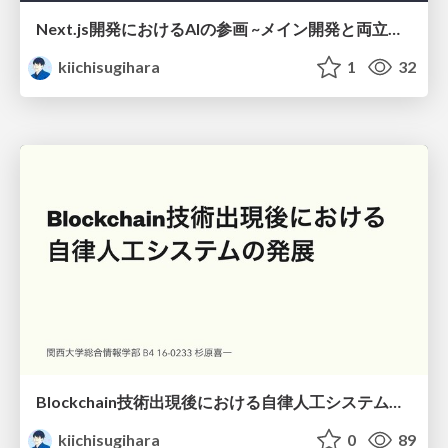
Next.js開発におけるAIの参画 ~メイン開発と両立する「言語化」と「改善」の工夫~
kiichisugihara
1
32
Blockchain技術出現後における自律人工システムの発展
kiichisugihara
0
89