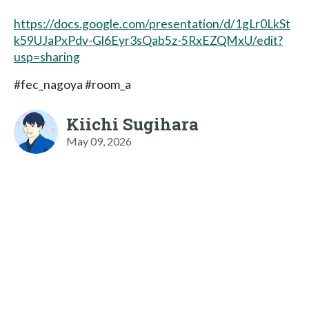
https://docs.google.com/presentation/d/1gLr0LkSt
k59UJaPxPdv-Gl6Eyr3sQab5z-5RxEZQMxU/edit?
usp=sharing
#fec_nagoya #room_a
Kiichi Sugihara
May 09, 2026