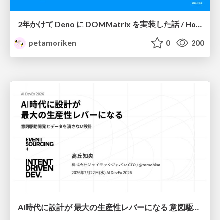
2年かけて Deno に DOMMatrix を実装した話 / How I implemented DOMMatrix in Deno over two years
petamoriken
0
200
AI時代に設計が 最大の生産性レバーになる 意図駆動開発とデータを消さない設計｜Don't Delete Your Data or Your Intent — Design as the Deepest Lever in the AI Era