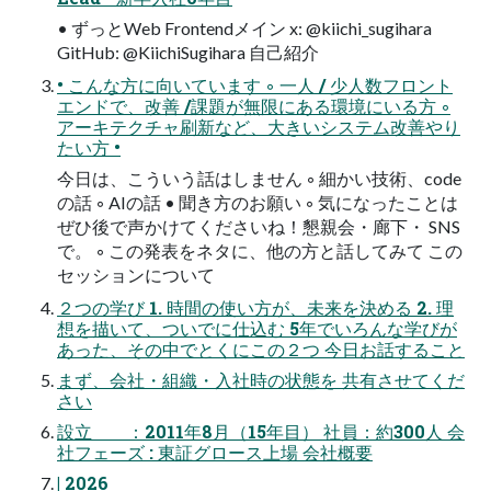
• ずっとWeb Frontendメイン x: @kiichi_sugihara
GitHub: @KiichiSugihara 自己紹介
• こんな方に向いています ◦ 一人 / 少人数フロント
エンドで、改善 /課題が無限にある環境にいる方 ◦
アーキテクチャ刷新など、大きいシステム改善やり
たい方 •
今日は、こういう話はしません ◦ 細かい技術、code
の話 ◦ AIの話 • 聞き方のお願い ◦ 気になったことは
ぜひ後で声かけてくださいね！懇親会・廊下・ SNS
で。 ◦ この発表をネタに、他の方と話してみて この
セッションについて
２つの学び 1. 時間の使い方が、未来を決める 2. 理
想を描いて、ついでに仕込む 5年でいろんな学びが
あった、その中でとくにこの２つ 今日お話すること
まず、会社・組織・入社時の状態を 共有させてくだ
さい
設立 ：2011年8月（15年目） 社員：約300人 会
社フェーズ : 東証グロース上場 会社概要
| 2026