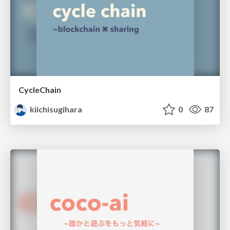
CycleChain
kiichisugihara
0
87