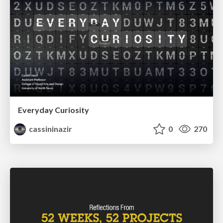
Everyday Curiosity
cassininazir
0
270