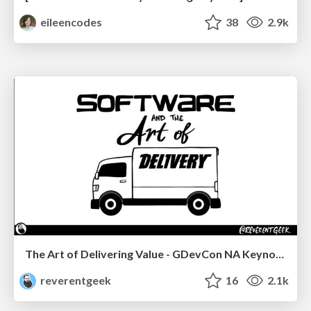
eileencodes
38
2.9k
The Art of Delivering Value - GDevCon NA Keynote
reverentgeek
16
2.1k