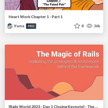
Heart Work Chapter 1 - Part 1
lfama
8
36k
PRO
[Rails World 2023 - Day 1 Closing Keynote] - The Magic of Rails