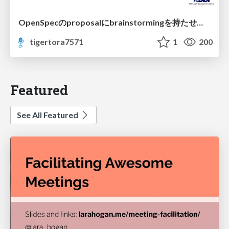
OpenSpecのproposalにbrainstormingを持たせてみた
tigertora7571
1
200
Featured
See All Featured