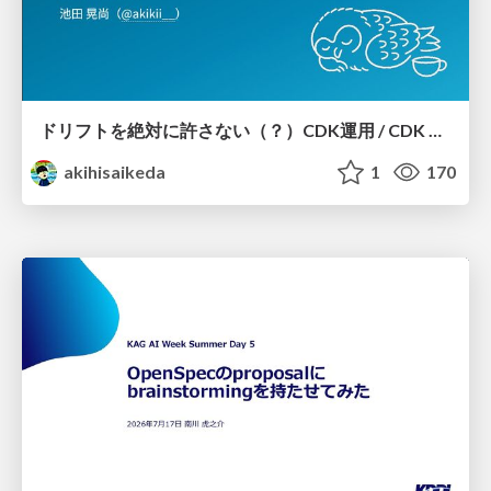
ドリフトを絶対に許さない（？）CDK運用 / CDK Ops with Zero Tolerance for Drifts (?)
akihisaikeda
1
170