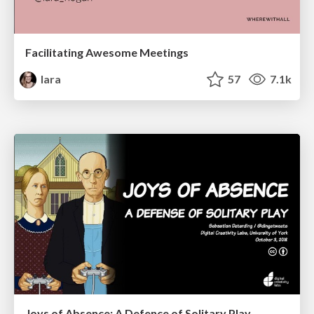
Facilitating Awesome Meetings
lara
57
7.1k
Joys of Absence: A Defence of Solitary Play