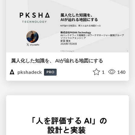
属人化した知識を、 AIが辿れる地図にする
pkshadeck
1
140
PRO