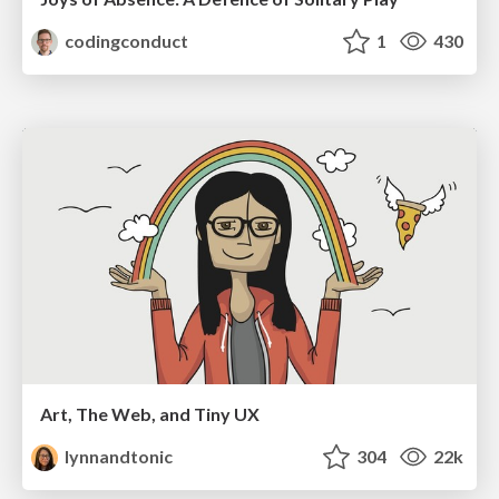
codingconduct
1
430
Art, The Web, and Tiny UX
lynnandtonic
304
22k