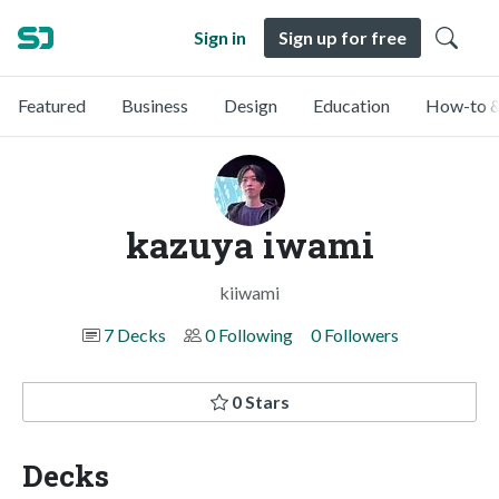
Sign in
Sign up for free
Featured
Business
Design
Education
How-to &
kazuya iwami
kiiwami
7 Decks
0 Following
0 Followers
0 Stars
Decks