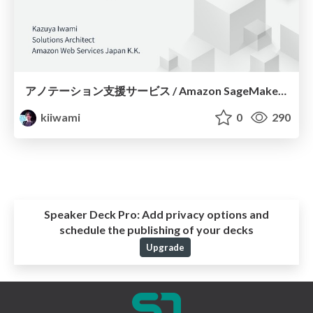
アノテーション支援サービス / Amazon SageMaker Ground Truth
kiiwami
0
290
Speaker Deck Pro:
Add privacy options and
schedule the publishing of your decks
Upgrade