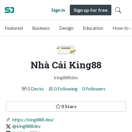
Sign in
Sign up for free
Featured
Business
Design
Education
How-to &
Nhà Cái King88
king888dev
0 Decks
0 Following
0 Followers
0 Stars
https://king888.dev/
@king888dev