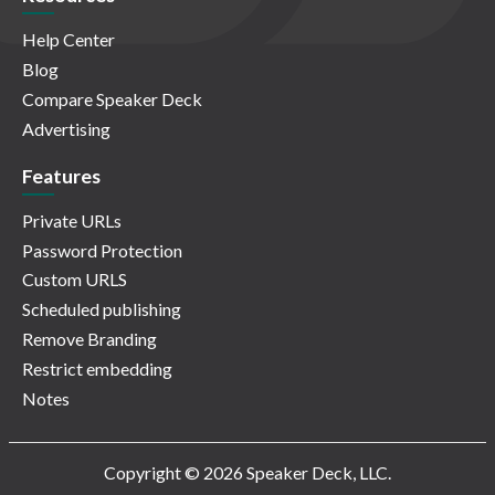
Help Center
Blog
Compare Speaker Deck
Advertising
Features
Private URLs
Password Protection
Custom URLS
Scheduled publishing
Remove Branding
Restrict embedding
Notes
Copyright © 2026 Speaker Deck, LLC.