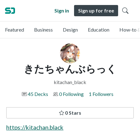
Sign in
Sign up for free
Featured
Business
Design
Education
How-to &
きたちゃんぶらっく
kitachan_black
45 Decks
0 Following
1 Followers
0 Stars
https://kitachan.black