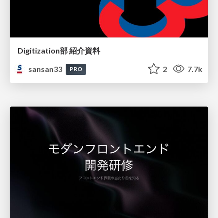
Digitization部 紹介資料
sansan33
2
7.7k
PRO