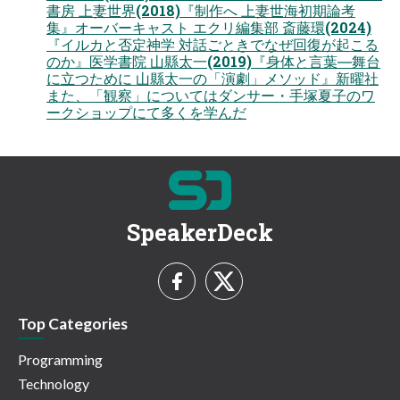
書房 上妻世界(2018)『制作へ 上妻世海初期論考
集』オーバーキャスト エクリ編集部 斎藤環(2024)
『イルカと否定神学 対話ごときでなぜ回復が起こる
のか』医学書院 山縣太一(2019)『身体と言葉―舞台
に立つために 山縣太一の「演劇」メソッド』新曜社
また、「観察」についてはダンサー・手塚夏子のワ
ークショップにて多くを学んだ
SpeakerDeck
Top Categories
Programming
Technology