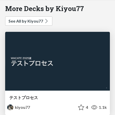
More Decks by Kiyou77
See All by Kiyou77
テストプロセス
kiyou77
4
1.1k