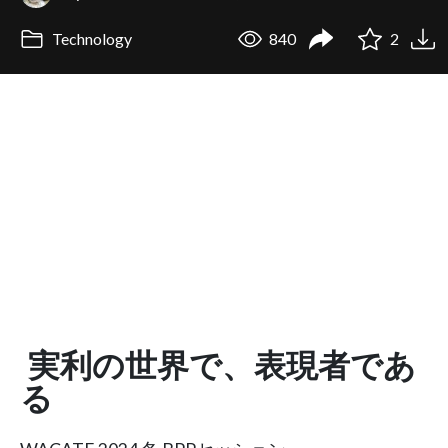
Technology
840
2
実利の世界で、表現者であ
る