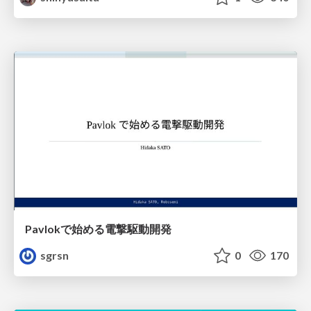
Pavlokで始める電撃駆動開発
sgrsn
0
170