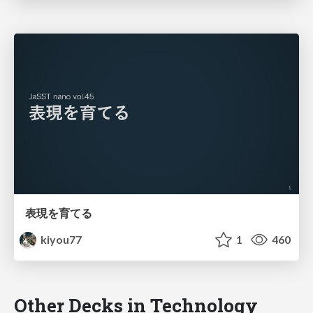
表現を育てる
kiyou77
1
460
Other Decks in Technology