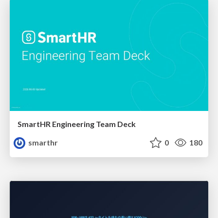
SmartHR Engineering Team Deck
smarthr
0
180