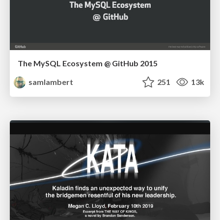
The MySQL Ecosystem @ GitHub 2015
samlambert
251
13k