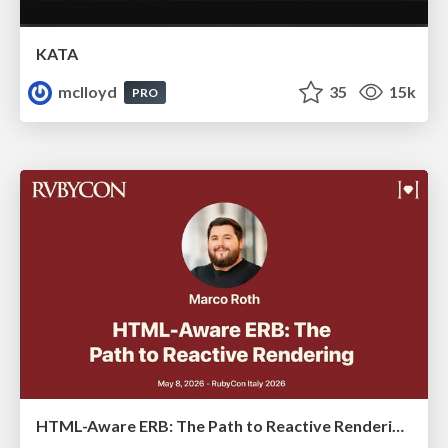
KATA
mclloyd
35
15k
PRO
HTML-Aware ERB: The Path to Reactive Rendering @ RubyCon 2026, Rimini, Italy