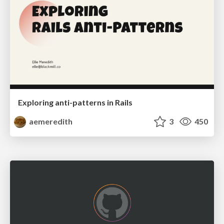
Exploring anti-patterns in Rails
aemeredith
3
450