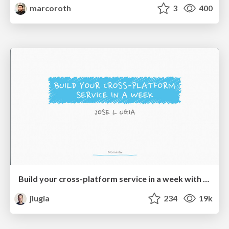
marcoroth
3
400
Build your cross-platform service in a week with App Engine
jlugia
234
19k