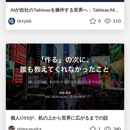
AIが自社のTableauを操作する世界へ：Tableau MCP超入門
tbtykk
0
110
個人OSSが、机の上から世界に広がるまでの話
shinyasaita
1
340