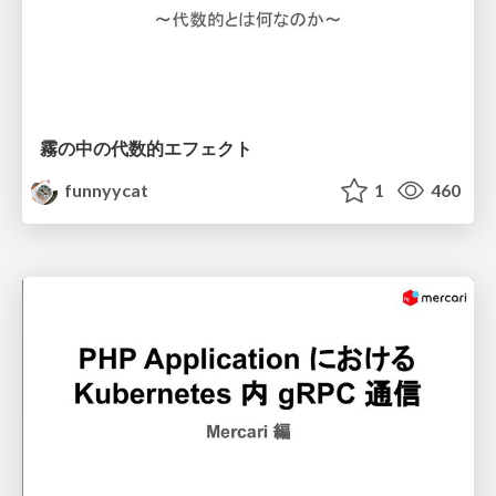
霧の中の代数的エフェクト
funnyycat
1
460