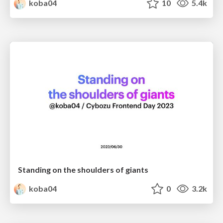
koba04
10
5.4k
Standing on the shoulders of giants
koba04
0
3.2k