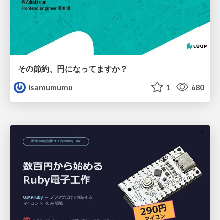
その節約、円になってますか？
isamumumu
1
680