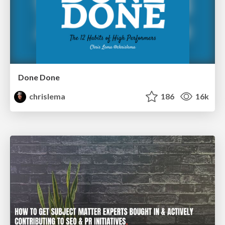
Done Done
chrislema
186
16k