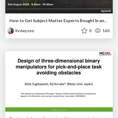
How to Get Subject Matter Experts Bought In and Actively Contributing to SEO & PR Initiatives.
livdayseo
0
160