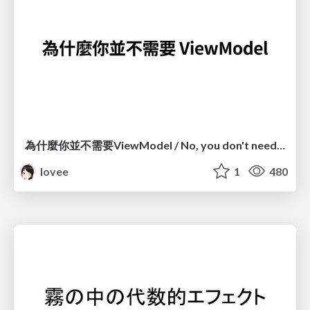
為什麼你並不需要ViewModel / No, you don't need a ViewModel
lovee
1
480