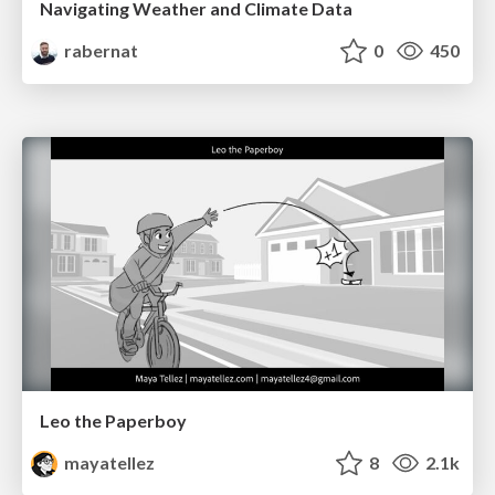
Navigating Weather and Climate Data
rabernat
0
450
Leo the Paperboy
mayatellez
8
2.1k