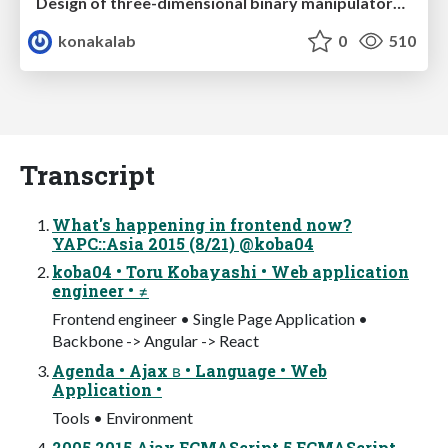
Design of three-dimensional binary manipulators for pick-and-place task avoiding obstacles (IECON2024)
konakalab
0
510
Transcript
What's happening in frontend now?
YAPC::Asia 2015 (8/21) @koba04
koba04 • Toru Kobayashi • Web application
engineer • ≠
Frontend engineer • Single Page Application •
Backbone -> Angular -> React
Agenda • Ajax ʙ • Language • Web
Application •
Tools • Environment
2005 2015 Ajax ECMAScript 5 ECMAScript