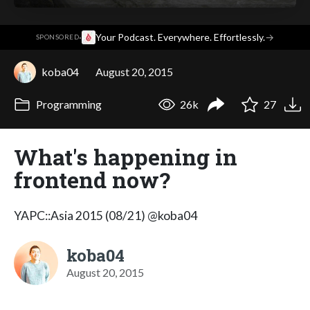
·
Your Podcast. Everywhere. Effortlessly.
→
SPONSORED
koba04
August 20, 2015
Programming
26k
27
What's happening in
frontend now?
YAPC::Asia 2015 (08/21) @koba04
koba04
August 20, 2015