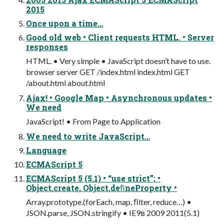
2015
Once upon a time…
Good old web • Client requests HTML. • Server
responses
HTML. • Very simple • JavaScript doesn’t have to use.
browser server GET /index.html index.html GET
/about.html about.html
Ajax! • Google Map • Asynchronous updates •
We need
JavaScript! • From Page to Application
We need to write JavaScript…
Language
ECMAScript 5
ECMAScript 5 (5.1) • “use strict”; •
Object.create, Object.deﬁneProperty •
Array.prototype.(forEach, map, ﬁlter, reduce…) •
JSON.parse, JSON.stringify • IE9ʙ 2009 2011(5.1)