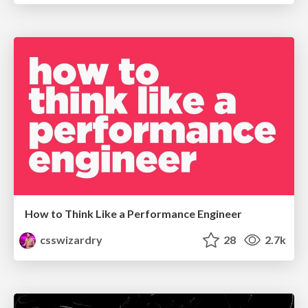
How to Think Like a Performance Engineer
csswizardry
28
2.7k