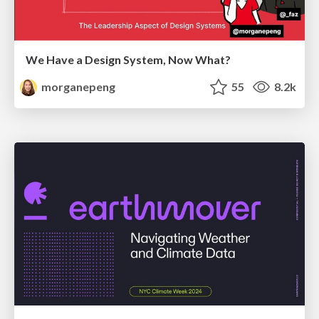
We Have a Design System, Now What?
morganepeng
55
8.2k