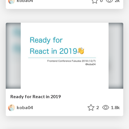
koba04
0
2k
Ready for React in 2019
koba04
2
1.8k