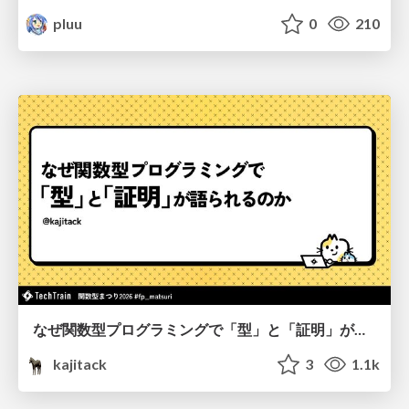
pluu
0
210
なぜ関数型プログラミングで「型」と「証明」が語られるのか #fp_matsuri
kajitack
3
1.1k