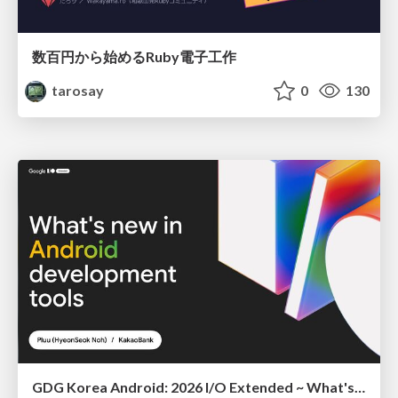
数百円から始めるRuby電子工作
tarosay
0
130
GDG Korea Android: 2026 I/O Extended ~ What's new in Android development tools