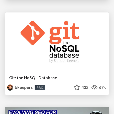
Git: the NoSQL Database
bkeepers
432
67k
PRO