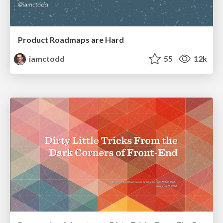
Product Roadmaps are Hard
iamctodd
55
12k