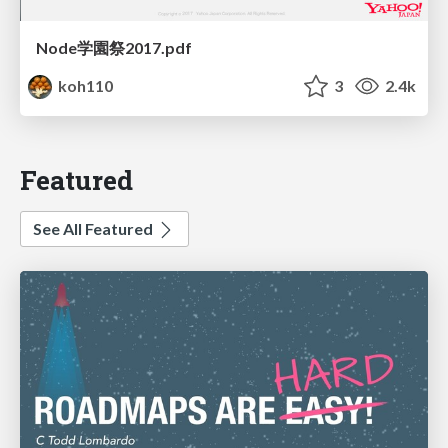
Node学園祭2017.pdf
koh110
3
2.4k
Featured
See All Featured