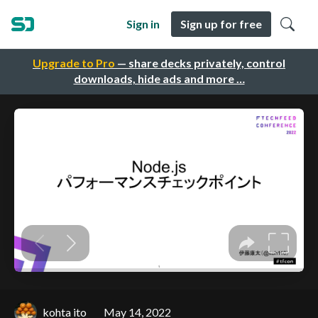
Sign in
Sign up for free
Upgrade to Pro
— share decks privately, control
downloads, hide ads and more …
kohta ito
May 14, 2022