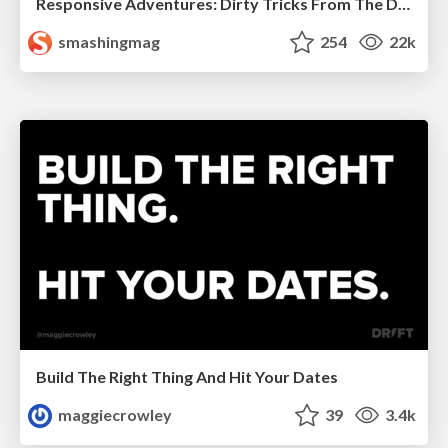
Responsive Adventures: Dirty Tricks From The Dark Corners of Front-End
smashingmag
254
22k
Build The Right Thing And Hit Your Dates
maggiecrowley
39
3.4k