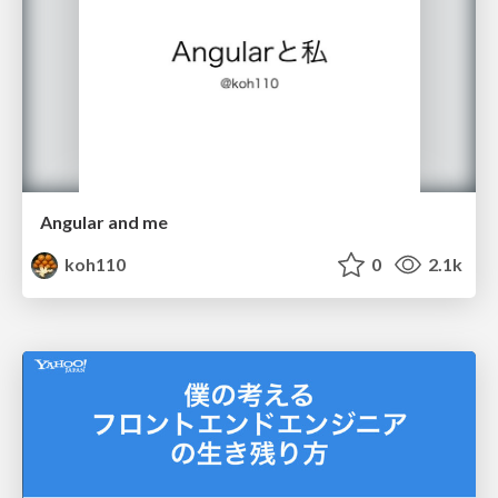
Angular and me
koh110
0
2.1k