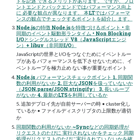
ドを記述 できるメリットがあります。 ですが、フロ
ントエンドとバックエンドではパフォーマンス向上
に 必要な観点が異なります。 本LTではパフォーマ
ンスの観点でチェックするポイントを紹介し ます。
Node.jsの特徴 Node.jsを特徴づけるポイント • 非
同期のイベント駆動形ランタイム • Non Blocking
I/Oとシングルスレッド V8（JavaScriptエンジ
ン）+ libuv（非同期I/O）
JavaScriptの世界とI/Oをつなぐためにイベントルー
プがある パフォーマンスを低下させないために、イ
ベントループを極力止め ない事が重要なポイント
Node.js パフォーマンスチェックポイント 1. 同期関
数の利用がないか 2. 巨大なJSONを扱っていないか
（JSON.parse/JSON.stringify） 3. 長いループ
がないか 4. 最新のLTSを利用しているか
5. 追加デプロイ先が自前サーバーの時 • cluster化し
ているか • ファイルディスクリプタの上限数が適切
か
同期関数の利用がないか ~Syncなどの同期処理が
リクエストのたびに 実行されないかをチェック 同期
処理がリクエストのたびに実行されてい ないかを確