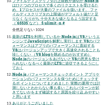
ファイルディスクリプタの上限数が適切か Node.js
はひとつのプロセスで多くのリクエストを受けるた
め、1プロセスが大量のファイルを扱います。 ファ
イルディスクリプタの上限値がデフォルト値だと足
りなく なりがち 十分大きな値となるよう設定する
（`65535`など） $ ulimit -n #
全然足りない 1024
最新のLTSを利用しているか Node.jsはV8というエ
ンジンでJavaScriptを解釈し実行します V8のパフ
ォーマンスはアプリのパフォーマンスに直結する
V8はバージョンアップで大きく高速化されることも
珍しくない （V8 blogを眺めるのがおすすめ）
Node.jsのバージョンをあげないとV8の恩恵を受け
られない なるべく最新のLTSに追従できるようにし
ておく
Node.js パフォーマンスチェックポイント アプリケ
ーションのパフォーマンスを保つためにチェックす
るポ イントについてまとめました 実際の運用では計
測しないとわからない事も多い これらパターンが起
きてないかをまず確認すると原因を絞り込 みやすい
と思います
ありがとうございました