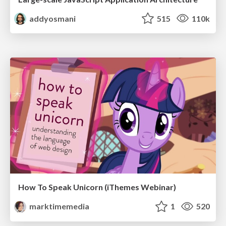
addyosmani
515
110k
How To Speak Unicorn (iThemes Webinar)
marktimemedia
1
520