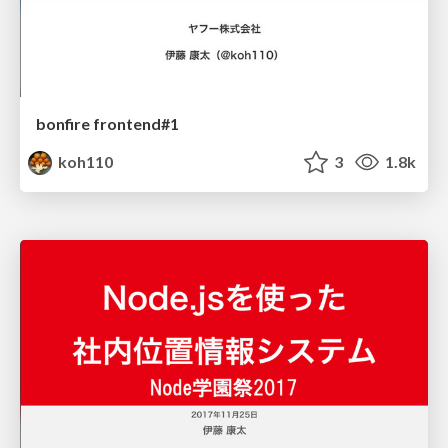
bonfire frontend#1
koh110
3
1.8k