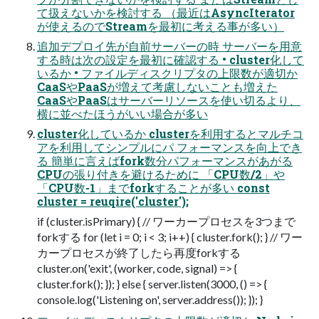
て扱えないかを検討する （最近はAsyncIterator
が使えるのでStreamを最初に考える事が多い）
追加デプロイ先が自前サーバーの時 サーバーを用意
する時は次の設定を最初に確認する • cluster化して
いるか • ファイルディスクリプタの上限数が適切か
CaaSやPaaSが増えて考慮しないことも増えた
CaaSやPaaSはサーバーリソースを使い切るより、
横に並べたほうがいい場合が多い
cluster化しているか clusterを利用するとマルチコ
アを利用してシンプルにパ フォーマンスを向上でき
る 簡単に言えばfork数分パフォーマンスがあがる
CPUの張り付きを避けるために 「CPU数/2」や
「CPU数-1」までforkすることが多い const
cluster = reuqire('cluster');
if (cluster.isPrimary) { // ワーカープロセスを3つまで
forkする for (let i = 0; i < 3; i++) { cluster.fork(); } // ワー
カープロセスが終了したら再度forkする
cluster.on('exit', (worker, code, signal) => {
cluster.fork(); }); } else { server.listen(3000, () => {
console.log('Listening on', server.address()); }); }