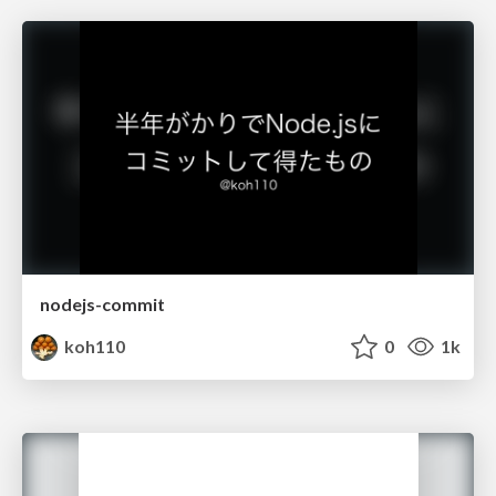
nodejs-commit
koh110
0
1k