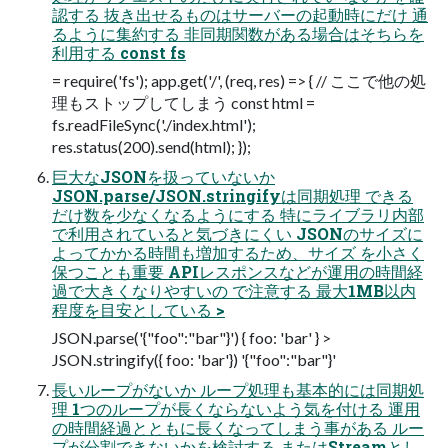
認する 抜き出せるものはサーバーの起動時にだけ 通
るように集約する 非同期関数がある場合はそちらを
利用する const fs
= require('fs'); app.get('/', (req, res) => { // ここで他の処
理もストップしてしまう const html =
fs.readFileSync('./index.html');
res.status(200).send(html); });
巨大なJSONを扱っていないか
JSON.parse/JSON.stringifyは同期処理 できる
だけ数を少なくなるようにする 特にライブラリ内部
で利用されていると気づきにくい JSONのサイズに
よってかかる時間も増加するため、サイズ を小さく
保つことも重要 APIレスポンスなどが運用の時間経
過で大きくなりやすいの で注意する 最大1MB以内
程度を目安としている >
JSON.parse('{"foo":"bar"}') { foo: 'bar' } >
JSON.stringify({ foo: 'bar'}) '{"foo":"bar"}'
長いループがないか ループ処理も基本的には同期処
理 1つのループが長くならないよう気を付ける 運用
の時間経過とともに長くなってしまう事がある ルー
プが分割できないかを検討する またはStreamとし