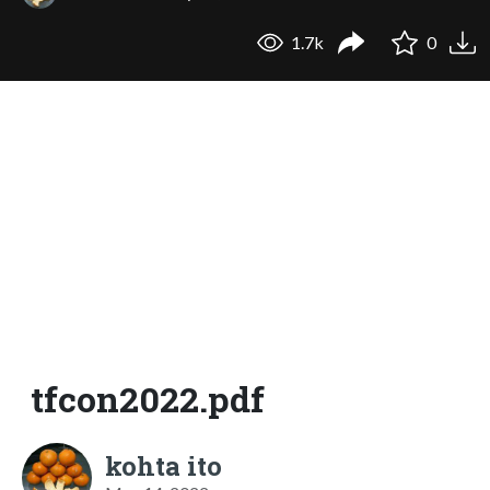
1.7k
0
tfcon2022.pdf
kohta ito