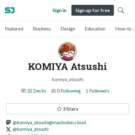
Sign in
Sign up for free
Featured
Business
Design
Education
How-to &
KOMIYA Atsushi
komiya_atsushi
32 Decks
0 Following
1 Followers
3 Stars
@
komiya_atsushi@mastodon.cloud
@komiya_atsushi