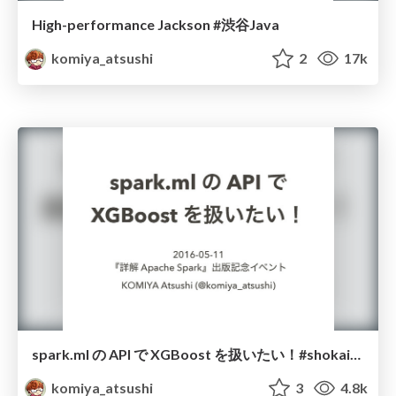
High-performance Jackson #渋谷Java
komiya_atsushi
2
17k
spark.ml の API で XGBoost を扱いたい！#shokaispark
komiya_atsushi
3
4.8k