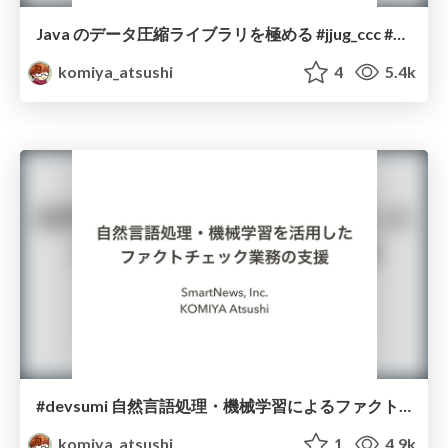
Java のデータ圧縮ライブラリを極める #jjug_ccc #ccc_c7
komiya_atsushi
4
5.4k
#devsumi 自然言語処理・機械学習によるファクトチェック業務の支援
komiya_atsushi
1
4.9k