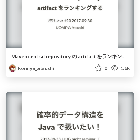
Maven central repository の artifact をランキングする #渋谷java
komiya_atsushi
0
1.6k