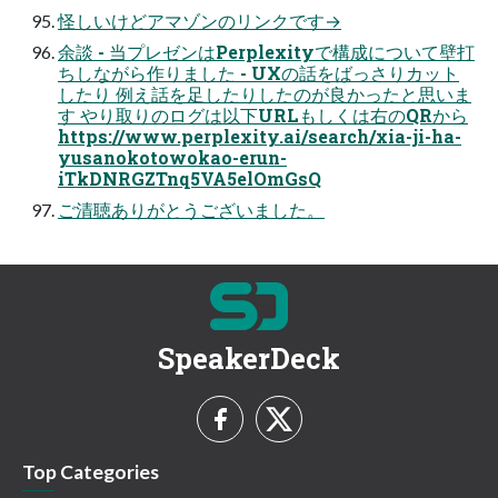
怪しいけどアマゾンのリンクです→
余談 - 当プレゼンはPerplexityで構成について壁打
ちしながら作りました - UXの話をばっさりカット
したり 例え話を足したりしたのが良かったと思いま
す やり取りのログは以下URLもしくは右のQRから
https://www.perplexity.ai/search/xia-ji-ha-
yusanokotowokao-erun-
iTkDNRGZTnq5VA5elOmGsQ
ご清聴ありがとうございました。
SpeakerDeck
Top Categories