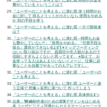
費やしている ということは？
『ユーザーのことを考える』に潜む罠 使う時間やお
金に対して 得るメリットが小さいなら 使用をやめる
か 別の手段を使う
『ユーザーのことを考える』に潜む罠 一方で開発者
は？
『ユーザーのことを考える』に潜む罠 - 時間もお金
も費やしていない* - 『使用をやめる』『代替手段を
採る』選択ができない(はず) ※ドッグフーディング
はいい取り組みですが、贔屓目や先入観があるので
信頼しすぎもよくないと思ってます。 ※加えて、お
金使ってる人はあんまりいないイメージ。仕事に必
要なことを自腹でやるってのもアレですし。
『ユーザーのことを考える』に潜む罠 「ユーザーの
ことを考える」
『ユーザーのことを考える』に潜む罠 ユーザーと違
う立場で 想像＝妄想に基づいて 作ってしまう
『ユーザーのことを考える』に潜む罠 具体例を1つ
出典：Web制作者のためのUXデザインをはじめる
本 ユーザビリティ評価からカスタマージャーニーマ