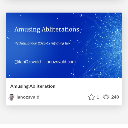
Amusing Abliteration
ianozsvald
1
240