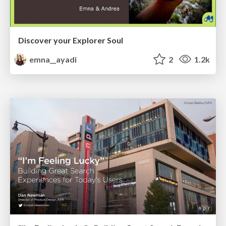
Discover your Explorer Soul
emna__ayadi
2
1.2k