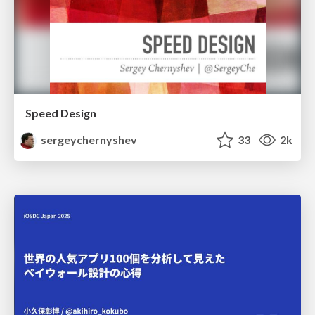
Speed Design
sergeychernyshev
33
2k