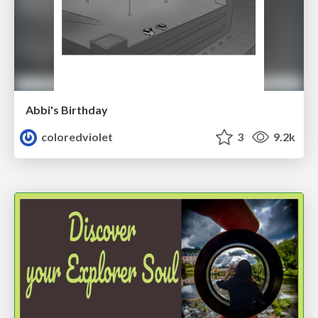
Abbi's Birthday
coloredviolet
3
9.2k