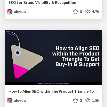
SEO for Brand Visibility & Recognition
aleyda
0
4.7k
How to Align SEO within the Product Triangle To Get Buy-In & Support - #RIMC
aleyda
2
1.8k