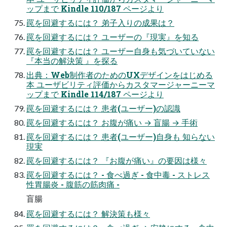
ップまで Kindle 110/187 ページより
罠を回避するには？ 弟子入りの成果は？
罠を回避するには？ ユーザーの『現実』を知る
罠を回避するには？ ユーザー自身も気づいていない
『本当の解決策 』を探る
出典：Web制作者のためのUXデザインをはじめる
本 ユーザビリティ評価からカスタマージャーニーマ
ップまで Kindle 114/187 ページより
罠を回避するには？ 患者(ユーザー)の認識
罠を回避するには？ お腹が痛い → 盲腸 → 手術
罠を回避するには？ 患者(ユーザー)自身も 知らない
現実
罠を回避するには？ 『お腹が痛い』の要因は様々
罠を回避するには？ - 食べ過ぎ - 食中毒 - ストレス
性胃腸炎 - 腹筋の筋肉痛 -
盲腸
罠を回避するには？ 解決策も様々