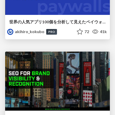
世界の人気アプリ100個を分析して見えたペイウォール設計の心得
akihiro_kokubo
72
41k
PRO