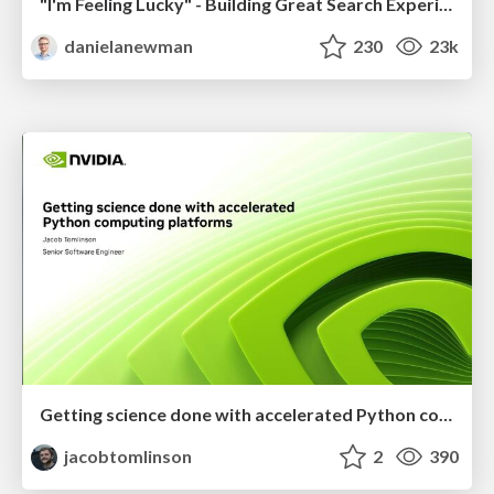
"I'm Feeling Lucky" - Building Great Search Experiences for Today's Users (#IAC19)
danielanewman
230
23k
Getting science done with accelerated Python computing platforms
jacobtomlinson
2
390