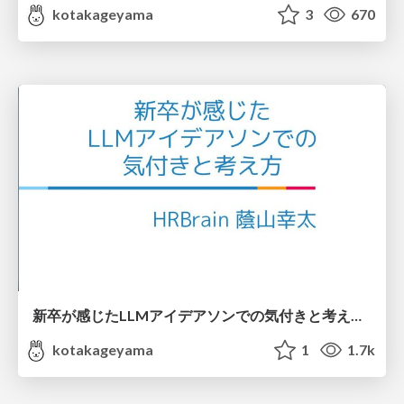
kotakageyama
3
670
新卒が感じたLLMアイデアソンでの気付きと考え方 / Learning-through-llm-ideathon
kotakageyama
1
1.7k