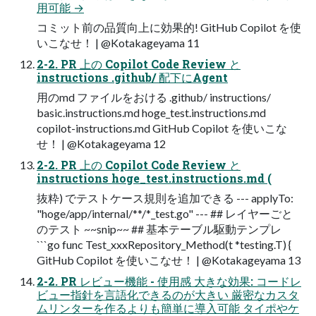
用可能 →
コミット前の品質向上に効果的! GitHub Copilot を使
いこなせ！ | @Kotakageyama 11
2-2. PR 上の Copilot Code Review と
instructions .github/ 配下にAgent
用のmd ファイルをおける .github/ instructions/
basic.instructions.md hoge_test.instructions.md
copilot-instructions.md GitHub Copilot を使いこな
せ！ | @Kotakageyama 12
2-2. PR 上の Copilot Code Review と
instructions hoge_test.instructions.md (
抜粋) でテストケース規則を追加できる --- applyTo:
"hoge/app/internal/**/*_test.go" --- ## レイヤーごと
のテスト ~~snip~~ ## 基本テーブル駆動テンプレ
```go func Test_xxxRepository_Method(t *testing.T) {
GitHub Copilot を使いこなせ！ | @Kotakageyama 13
2-2. PR レビュー機能 - 使用感 大きな効果: コードレ
ビュー指針を言語化できるのが大きい 厳密なカスタ
ムリンターを作るよりも簡単に導入可能 タイポやケ