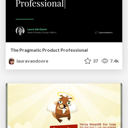
The Pragmatic Product Professional
lauravandoore
37
7.4k