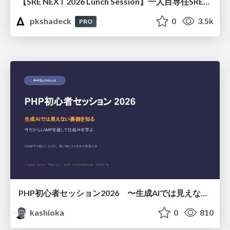
【SRE NEXT 2026 Lunch Session】一人目専任SREの立ち上げを加速する ― AIと進めたオンボーディングで2分を0.04秒にした話
pkshadeck
0
3.5k
PRO
PHP初心者セッション2026 〜生成AIでは見えない裏側を知る：今だからLAMPを通して仕組みを学ぶ〜
kashioka
0
810