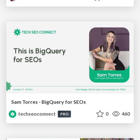
Sam Torres - BigQuery for SEOs
techseoconnect
0
460
PRO