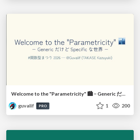
Welcome to the "Parametricity" 🏙️ − Generic だけど Specific な世界 −
guvalif
1
200
PRO