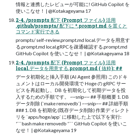
情報と連携したレビューが可能に! GitHub Copilot を
使いこなせ！ | @Kotakageyama 17
2-4. /prompts 配下 (Prompt ファイル) 活用
.github/prompts/ 配下に *.prompt.md を置くと
コマンド実行できる
prompts/ self-review.prompt.md local.データを用意す
る.prompt.md local.gRPCを疎通確認する.prompt.md
GitHub Copilot を使いこなせ！ | @Kotakageyama 18
2-4. /prompts 配下 (Prompt ファイル) 活用
local.データを用意する.prompt.md ( 抜粋): ##
データ初期化と挿入手順 (AI Agent 参照用) このドキ
ュメントはローカル開発環境で Hoge の gRPC サー
ビスを再起動し、DB を初期化して初期データを投
入するための手順です。 ~~snip~~ ## 手順概要 1. DB
データ削除 (`make removedb`) ~~snip~~ ## 詳細手順
### 1. DB を初期化 (既存データ削除) 作業ディレクト
リを `apps/hoge/app` に移動した上で以下を実行:
'```bash make removedb '``` GitHub Copilot を使いこ
なせ！ | @Kotakageyama 19