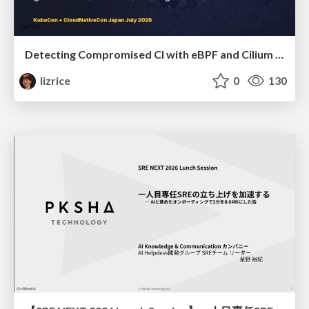
Detecting Compromised CI with eBPF and Cilium Tetragon
lizrice
0
130