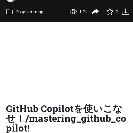
Programming
1.3k
2
GitHub Copilotを使いこな
せ！/mastering_github_co
pilot!