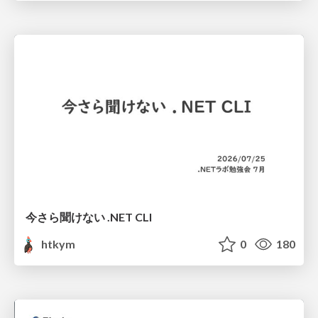
今さら聞けない .NET CLI
htkym
0
180