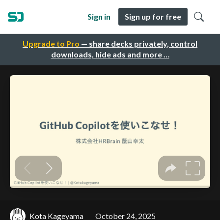
Sign in
Sign up for free
Upgrade to Pro
— share decks privately, control
downloads, hide ads and more …
Kota Kageyama
October 24, 2025