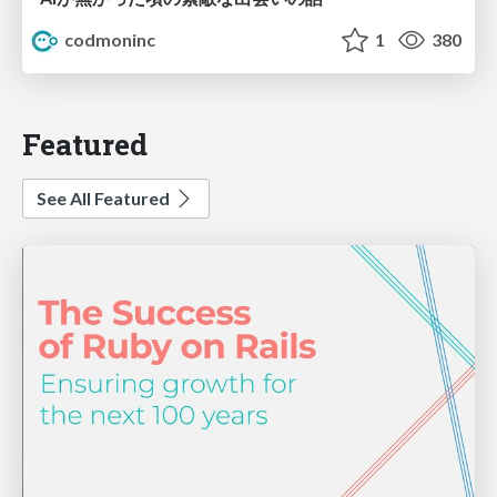
codmoninc
1
380
Featured
See All Featured