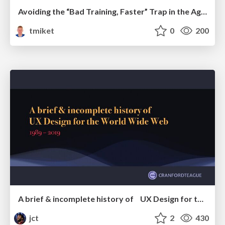
Avoiding the “Bad Training, Faster” Trap in the Age of AI
tmiket
0
200
A brief & incomplete history of UX Design for the World Wide Web: 1989–2019
jct
2
430