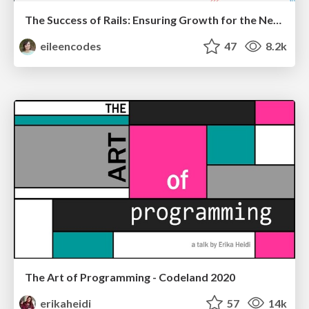
The Success of Rails: Ensuring Growth for the Next 100 Years
eileencodes
47
8.2k
The Art of Programming - Codeland 2020
erikaheidi
57
14k