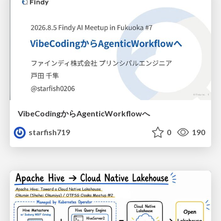
VibeCodingからAgenticWorkflowへ
starfish719
0
190