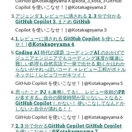
GitHub @Kotakageyama X @kota_3_kota_3 GitHub
Copilot を使いこなせ！ | @Kotakageyama 2
アジェンダ 1. レビューに潰される 2. 3 分で分かる
GitHub Copilot 3. まとめ GitHub
Copilot を使いこなせ！ | @Kotakageyama 3
1. レビューに潰される GitHub Copilot を使いこな
せ！ | @Kotakageyama 4
Coding AI 時代の課題 コーディングAI のおかげで
ジュニアエンジニアでもコーディング速度が爆速に
難しい処理も自然言語で一発で出せる 動くかはわか
らないがそれっぽいコード → レビュー工程がボトル
ネックに！レビュワーがキツイ！
GitHub Copilot を使いこなせ！ | @Kotakageyama 5
思ったこと PJ も兼務してるし、レビュー依頼のPR
が多すぎる… 自分の開発時間が足りない… となると
GitHub Copilot しかない！ 使いこなしてなんとか
しないと自分が潰れる！！
GitHub Copilot を使いこなせ！ | @Kotakageyama 6
2. 3 分で分かるGitHub Copilot GitHub Copilot
を使いこなせ！ | @Kotakageyama 7