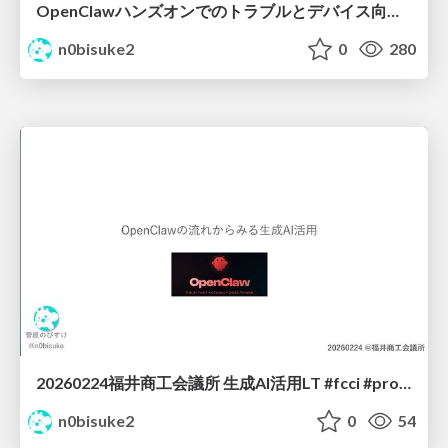
OpenClawハンズオンでのトラブルとデバイス向けなんちゃらクロー #IoTLT vol133
n0bisuke2
0
280
20260224福井商工会議所 生成AI活用LT #fcci #protoout
n0bisuke2
0
54