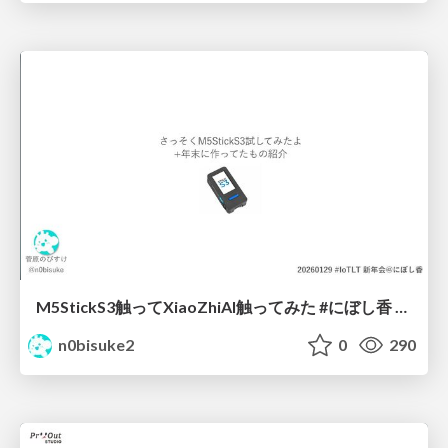
M5StickS3触ってXiaoZhiAI触ってみた #にぼし香 #iotlt
n0bisuke2
0
290