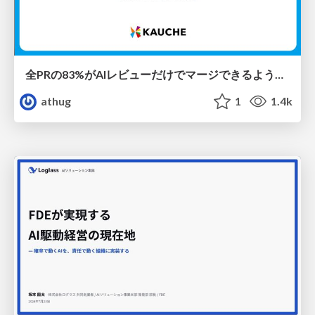
全PRの83%がAIレビューだけでマージできるようになった開発組織はその後どうなったか
athug
1
1.4k