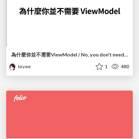
為什麼你並不需要ViewModel / No, you don't need a ViewModel
lovee
1
480