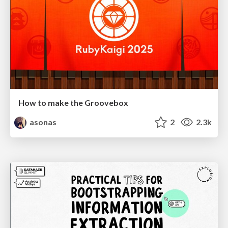
How to make the Groovebox
asonas
2
2.3k