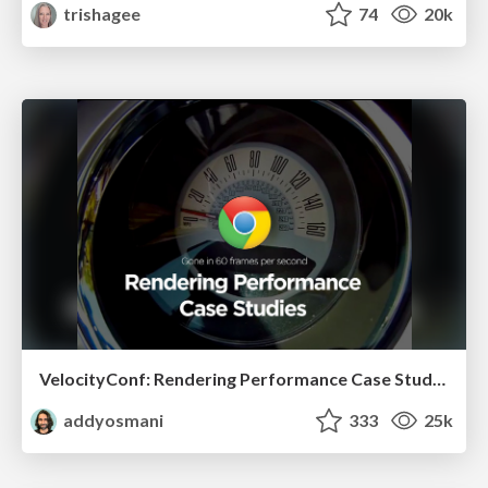
trishagee
74
20k
VelocityConf: Rendering Performance Case Studies
addyosmani
333
25k