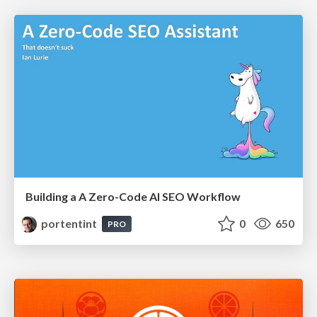
Building a A Zero-Code AI SEO Workflow
portentint
0
650
PRO