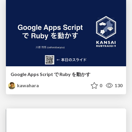
Google Apps Script で Ruby を動かす
kawahara
0
130