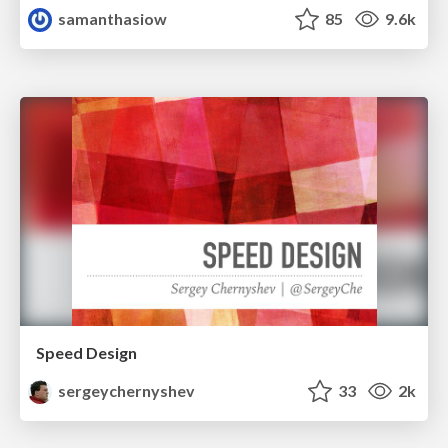
samanthasiow
85
9.6k
Speed Design
sergeychernyshev
33
2k