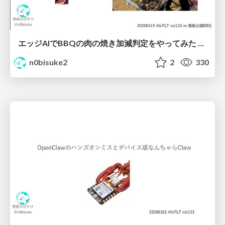
エッジAIでBBQの肉の焼き加減判定をやってみた #iotlt #seeed
n0bisuke2
2
330