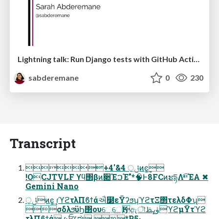
Lightning talk: Run Django tests with GitHub Actions
sabderemane
0
230
Transcript
+4'&4 ੁݪͷͼ͚͢
!OCJTVLF ϒϥ΢βͷ૊ΈࠐΈ"*🧠Ͱ8FCͷະདྷΛײͯ͡ΈΑ͏ ✖
Gemini Nano
ੁݪͷͼ͚͢ ɾϓϩτλΠϐϯάઐ໳εΫʔϧʮϓϩτΞ΢τελδΦʯ
σδλϧϋϦ΢ουେֶେֶӃඇৗۈߨࢣϓϩμΫτϓϩ
τλΠϐϯά ɾݸਓ׆ಈ *P5-