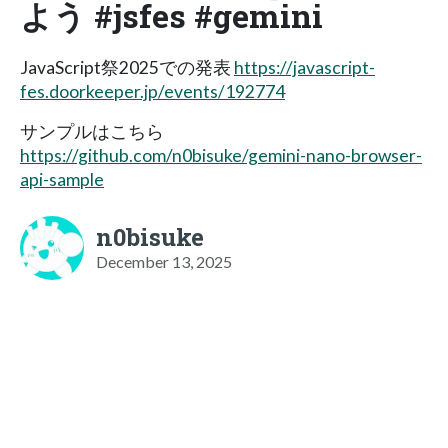
よう #jsfes #gemini
JavaScript祭2025での発表
https://javascript-
fes.doorkeeper.jp/events/192774
サンプルはこちら
https://github.com/n0bisuke/gemini-nano-browser-
api-sample
n0bisuke
December 13, 2025