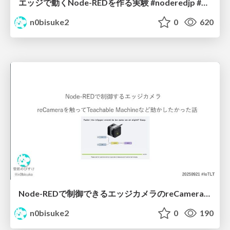
エッジで動くNode-REDを作る実験 #noderedjp #noderedcon
n0bisuke2
0
620
Node-REDで制御できるエッジカメラのreCameraを触る #iotlt #JLCPCB #recamera
n0bisuke2
0
190