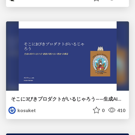
そこに3びきプロダクトがいるじゃろう——生成AI時代における“価値が届かない理由”の構造
kosuket
0
410