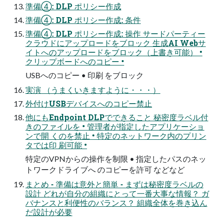
準備④: DLP ポリシー作成
準備④: DLP ポリシー作成: 条件
準備④: DLP ポリシー作成: 操作 サードパーティー
クラウドにアップロードをブロック 生成AI Webサ
イトへのアップロードをブロック（上書き可能） •
クリップボードへのコピー •
USBへのコピー • 印刷 をブロック
実演 （うまくいきますように・・・）
外付けUSBデバイスへのコピー禁止
他にもEndpoint DLPでできること 秘密度ラベル付
きのファイルを • 管理者が指定したアプリケーショ
ンで開 くのを禁止 • 特定のネットワーク内のプリン
タでは印 刷可能 •
特定のVPNからの操作を制限 • 指定したパスのネッ
トワークドライブへ のコピーを許可 などなど
まとめ - 準備は意外と簡単 - まずは秘密度ラベルの
設計 どれが自分の組織にとって一番大事な情報？ ガ
バナンスと利便性のバランス？ 組織全体を巻き込ん
だ設計が必要