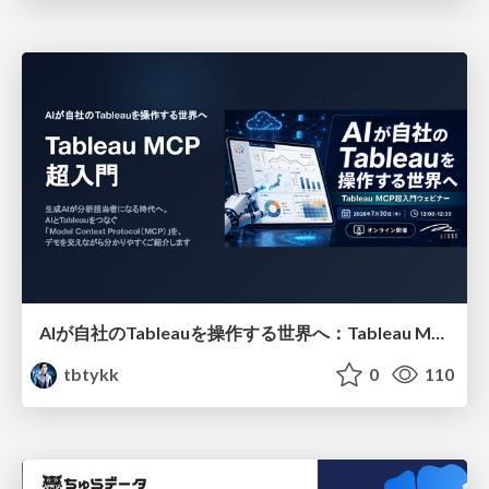
AIが自社のTableauを操作する世界へ：Tableau MCP超入門
tbtykk
0
110