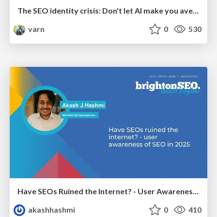
The SEO identity crisis: Don't let AI make you average
varn
0
530
Have SEOs Ruined the Internet? - User Awareness of SEO in 2025
akashhashmi
0
410