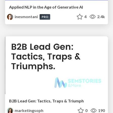
Applied NLP in the Age of Generative AI
inesmontani
4
2.4k
PRO
B2B Lead Gen: Tactics, Traps & Triumph
marketingsoph
0
190