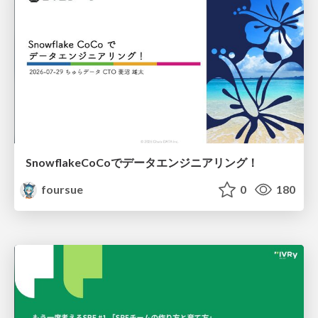
SnowflakeCoCoでデータエンジニアリング！
foursue
0
180