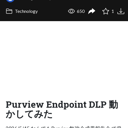
Technology
650
1
Purview Endpoint DLP 動
かしてみた