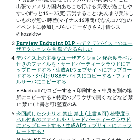
出張でアメリカ国内あちこち行ける 気候が過ごしや
すい(ずっと15～25度) 苦労すること: あんまり美味し
いものが無い 時差(マイナス16時間)でなんコパ他 の
イベントに参加しづらい こーざきさん | 情シス
@kozakitw
Purview Endpoint DLP って？ デバイス上のユー
ザアクションを 制御できるらしい
デバイス上の主要なユーザアクション 秘密度ラベル
付きのファイルを • サードパーティークラウドにア
ップロードする • 生成AIウェブサイトにアップロー
ドする • 外付けUSBデバイスにコピーする • ファイ
ルサーバにコピーする
• Bluetoothでコピーする • 印刷する • 中身を別の場
所にコピーする • 特定のブラウザで開く などなど 禁
止 禁止 (上書き可) 監査のみ
今回試したシナリオ 禁止 禁止 (上書き可) 秘密度ラ
ベル付きのファイルを • サードパーティークラウド
にアップロードする • 生成AIウェブサイトにアップ
ロードする •
外付けUSBデバイスにコピーする • ファイルサーバ