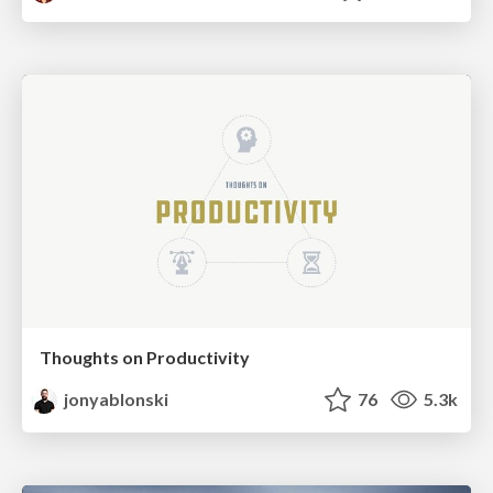
Thoughts on Productivity
jonyablonski
76
5.3k