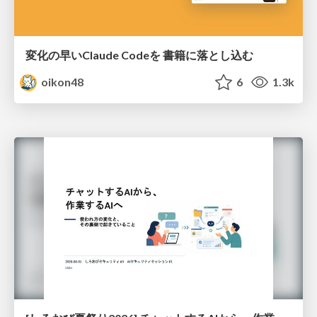
変化の早いClaude Codeを 書籍に落とし込む
oikon48
6
1.3k