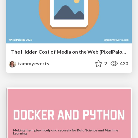
The Hidden Cost of Media on the Web [PixelPalooza 2025]
tammyeverts
2
430