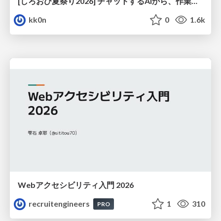
[しろおび夏祭り2026] チャットするAIから、作業するAIへ - 使われ方の変化と、その裏側で起きていること
kk0n
0
1.6k
Webアクセシビリティ入門 2026
recruitengineers
1
310
PRO