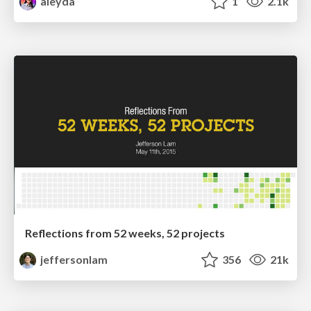
aleyda
1
2.1k
Reflections from 52 weeks, 52 projects
jeffersonlam
356
21k