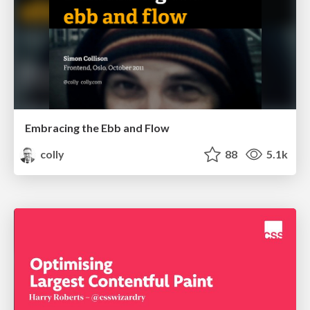
Embracing the Ebb and Flow
colly
88
5.1k