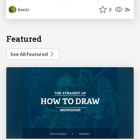
kwzr
3
2k
Featured
See All Featured