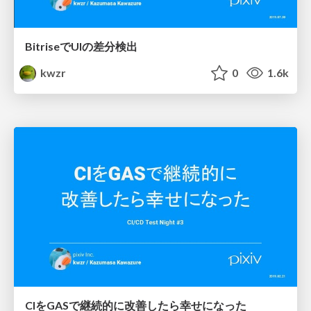
BitriseでUIの差分検出
kwzr
0
1.6k
CIをGASで継続的に改善したら幸せになった