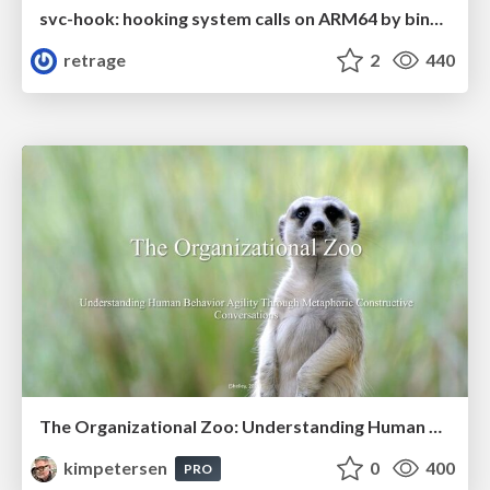
svc-hook: hooking system calls on ARM64 by binary rewriting
retrage
2
440
The Organizational Zoo: Understanding Human Behavior Agility Through Metaphoric Constructive Conversations (based on the works of Arthur Shelley, Ph.D)
kimpetersen
0
400
PRO