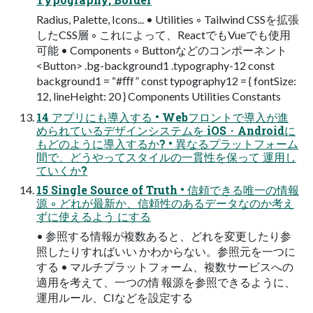
Radius, Palette, Icons... • Utilities ◦ Tailwind CSSを拡張
したCSS層 ◦ これによって、ReactでもVueでも使用
可能 • Components ◦ Buttonなどのコンポーネント
<Button> .bg-background1 .typography-12 const
background1 = “#ﬀf” const typography12 = { fontSize:
12, lineHeight: 20 } Components Utilities Constants
14 アプリにも導入する • Webフロントで導入が進
められているデザインシステムを iOS・Androidに
もどのように導入するか? • 異なるプラットフォーム
間で、どうやってスタイルの一貫性を保って 運用し
ていくか?
15 Single Source of Truth • 信頼できる唯一の情報
源 ◦ どれが最新か、信頼性のあるデータなのか考え
ずに使えるよう にする
• 参照する情報が複数あると、どれを変更したり参
照したりすればいい かわからない。参照元を一つに
する • マルチプラットフォーム、複数サービスへの
適用を考えて、一つの情 報源を参照できるように、
運用ルール、CIなどを設定する