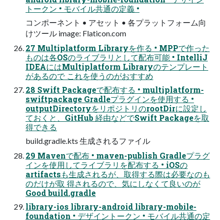
トークン • モバイル共通の定義 •
コンポーネント • アセット • 各プラットフォーム向
けツール image: Flaticon.com
27 Multiplatform Libraryを作る • MPPで作った
ものは各OSのライブラリとして配布可能 • IntelliJ
IDEAにはMultiplatform Libraryのテンプレート
があるので これを使うのがおすすめ
28 Swift Packageで配布する • multiplatform-
swiftpackage Gradleプラグインを使用する •
outputDirectoryをリポジトリのrootDirに設定し
ておくと、GitHub 経由などでSwift Packageを取
得できる
build.gradle.kts 生成されるファイル
29 Mavenで配布 • maven-publish Gradleプラグ
インを使用してライブラリを配布する • iOSの
artifactsも生成されるが、取得する際は必要なのも
のだけが取 得されるので、気にしなくて良いのが
Good build.gradle
library-ios library-android library-mobile-
foundation • デザイントークン • モバイル共通の定