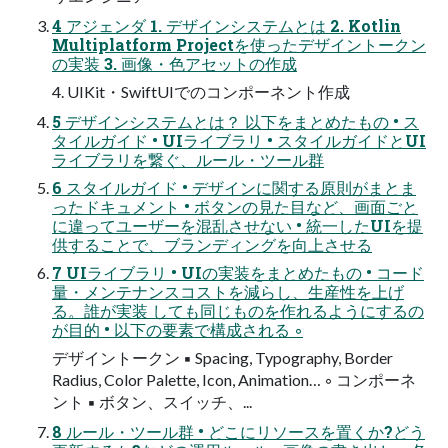
4 アジェンダ 1. デザインシステムとは 2. Kotlin
Multiplatform Projectを使ったデザイントークン
の実装 3. 画像・色アセットの作成
4. UIKit・SwiftUIでのコンポーネント作成
5 デザインシステムとは？ 以下をまとめたもの • ス
タイルガイド • UIライブラリ • スタイルガイドとUI
ライブラリを繋ぐ、ルール・ツール群
6 スタイルガイド • デザインに関する原則がまとま
ったドキュメント • ボタンの見た目など、画面ごと
に違ってユーザーを混乱させない • 統一したUIを提
供することで、ブランディングを向上させる
7 UIライブラリ • UIの実装をまとめたもの • コード
量・メンテナンスコストを減らし、生産性を上げ
る。誰が実装 しても同じものを作れるようにするの
が目的 • 以下の要素で構成される ◦
デザイントークン ▪ Spacing, Typography, Border
Radius, Color Palette, Icon, Animation… ◦ コンポーネ
ント ▪ ボタン、スイッチ、...
8 ルール・ツール群 • どこにリソースを置くか?どう