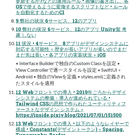
更新するか?などの運用ルール • 画像の書き出し、各
OSで使えるように変換するスクリプトなど • ルール
を自動化するためのCI
9 弊社の状況 6サービス、12のアプリ
10 弊社の状況 6サービス、12のアプリ Unity製 考
慮 しない
11 状況 • 4サービス、8アプリがデザインシステムに
対応する可能性 ◦ 歴史が長いアプリが多いのでまだ
まだ先は長い • 各アプリの実装状況 ◦ iOS
▪ Interface Builderで独自のCustom Classを設定 ▪
View Controllerで逐一スタイルを設定 ▪ SwiftUI ◦
Android ▪ 独自のViewを定義 ▪ styles.xmlに定義され
たスタイルを適用
12 Webフロントでの導入 • 2019年ごろからデザイ
ンシステムの整備・導入が進められている •
Tailwind CSSの思想で作られたユーティリティフ
ァーストなデザイン システム ◦
https://inside.pixiv.blog/2021/07/01/151500
13 Webフロントでの導入 • 以下のようなレイヤーで
構成 • Constants(デザイントークン) ◦ Spacing,
Typography, Border