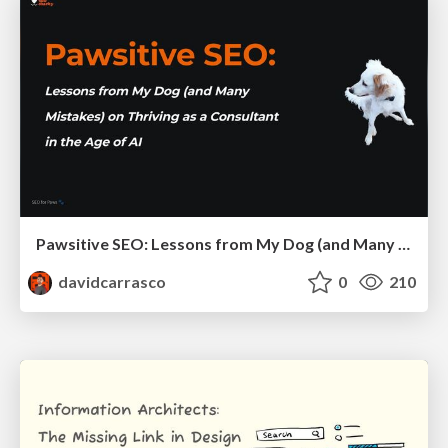
Pawsitive SEO: Lessons from My Dog (and Many Mistakes) on Thriving as a Consultant in the Age of AI
davidcarrasco
0
210