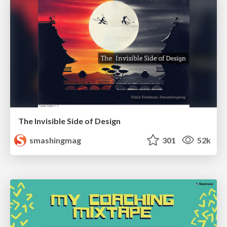
The Invisible Side of Design
smashingmag
301
52k