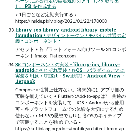
ページにある特定の命名規則のアイコンを取り出
し、PR を作成する
◦ 1日ごとなど定期実行する ◦
https://inside.pixiv.blog/2021/01/22/170000
library-ios library-android library-mobile-
foundation • デザイントークン • モバイル共通の定
義 • コンポーネント •
アセット • 各プラットフォーム向けツール 34 コンポ
ーネント image: Flaticon.com
35 コンポーネントの実装 • library-ios, library-
androidにそれぞれ実装 • 各OS、パラダイムごとに
実装を用意 ◦ UIKit・SwiftUI・Android View・
Jetpack
Compose ◦ 性質上仕方ない。将来的にはアプリ側の
実装を揃えていく • FlutterのAdd-to-appは? ◦ 共通の
コンポーネントを実装して、iOS・Androidから使用
可 ◦ 各プラットフォームでの体験を大切にするため
使わない ▪ MPPの思想でもUIは各OSのネイティブ
で実装することを勧 めている ▪
https://kotlinlang.org/docs/mobile/architect-kmm-ap