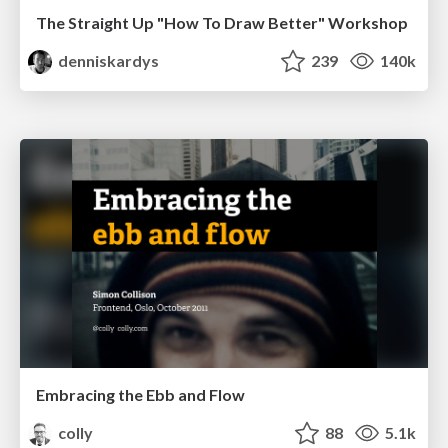
The Straight Up "How To Draw Better" Workshop
denniskardys
239
140k
Embracing the Ebb and Flow
colly
88
5.1k