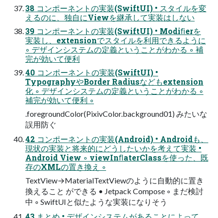
38 コンポーネントの実装(SwiftUI) • スタイルを変
えるのに、独自にViewを継承して実装はしない
39 コンポーネントの実装(SwiftUI) • Modiﬁerを
実装し、extensionでスタイルを利用できるように
◦ デザインシステムの定義ということがわかる ◦ 補
完が効いて便利
40 コンポーネントの実装(SwiftUI) •
TypographyやBorder Radiusなどもextension
化 ◦ デザインシステムの定義ということがわかる ◦
補完が効いて便利 ◦
.foregroundColor(PixivColor.background01) みたいな
誤用防ぐ
42 コンポーネントの実装(Android) • Androidも、
現状の実装と将来的にどうしたいかを考えて実装 •
Android View ◦ viewInﬂaterClassを使った、既
存のXMLの置き換え ◦
TextView→MaterialTextViewのように自動的に置き
換えること ができる • Jetpack Compose ◦ まだ検討
中 ◦ SwiftUIと似たような実装になりそう
43 まとめ • デザインシステムがあることによって、