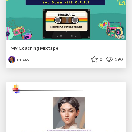
My Coaching Mixtape
mlcsv
0
190