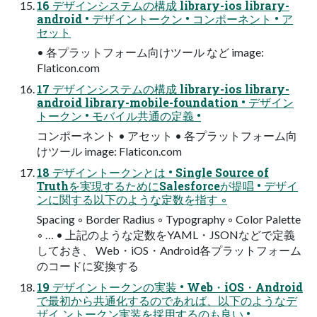
16 デザインシステムの構成 library-ios library-
android • デザイントークン • コンポーネント • ア
セット
• 各プラットフォーム向けツール など image:
Flaticon.com
17 デザインシステムの構成 library-ios library-
android library-mobile-foundation • デザイン
トークン • モバイル共通の定義 •
コンポーネント • アセット • 各プラットフォーム向
けツール image: Flaticon.com
18 デザイントークンとは • Single Source of
Truthを実現するためにSalesforceが提唱 • デザイ
ンに関する以下のような定数を指す ◦
Spacing ◦ Border Radius ◦ Typography ◦ Color Palette
◦ … • 上記のような定数をYAML・JSONなどで定義
しておき、 Web・iOS・Android各プラットフォーム
のコードに変換する
19 デザイントークンの実装 • Web・iOS・Android
で最初から共通化するのであれば、以下のようなデ
ザイ ントークン実装を採用するのも良い •