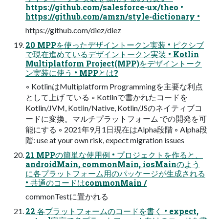
https://github.com/salesforce-ux/theo •
https://github.com/amzn/style-dictionary •
https://github.com/diez/diez
20 MPPを使ったデザイントークン実装 • ピクシブ
で現在進めているデザイントークン実装 • Kotlin
Multiplatform Project(MPP)をデザイントーク
ン実装に使う • MPPとは?
◦ KotlinはMultiplatform Programmingを主要な利点
として上げ ている ◦ Kotlinで書かれたコードを
Kotlin/JVM, Kotlin/Native, Kotlin/JSのネイティブコ
ードに変換。マルチプラットフォーム での開発を可
能にする ◦ 2021年9月1日現在はAlpha段階 ◦ Alpha段
階: use at your own risk, expect migration issues
21 MPPの簡単な使用例 • プロジェクトを作ると、
androidMain, commonMain, iosMainのよう
に各プラットフォーム用のパッケージが生成される
• 共通のコードはcommonMain /
commonTestに置かれる
22 各プラットフォームのコードを書く • expect,