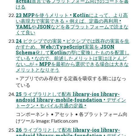
actual宣言で各プラットフォーム向けのコードを書
ける
23 MPPを使うメリット • Kotlinによって、より高
い表現力で実装できる ◦ 例えば、定義の再利用 •
YAMLやJSONなどを各プラットフォームで読まな
くて良い
24 ピクシブでの実装 • ピクシブでは既存の実装を生
かすため、WebのTypeScript実装を JSON
Schema化してKotlinの型に変換したものを配置し
ている • なので、前述したメリットは実はほとんど
ない...が ◦ MPPを最初から選択できる場合は大きな
メリットとなりそう
◦ アプリでのみ存在する定義を吸収する層にはなっ
ている
25 ライブラリとして配布 library-ios library-
android library-mobile-foundation • デザイン
トークン • モバイル共通の定義 •
コンポーネント • アセット • 各プラットフォーム向
けツール image: Flaticon.com
26 ライブラリとして配布 library-ios library-
android library-mobile-foundation • デザイン