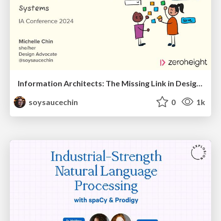
Information Architects: The Missing Link in Design Systems
soysaucechin
0
1k