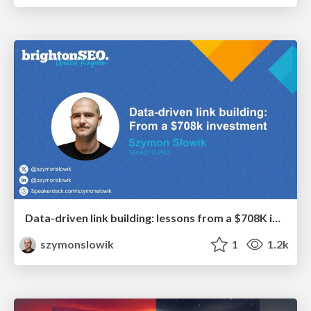
Data-driven link building: lessons from a $708K investment (BrightonSEO talk)
szymonslowik
1
1.2k