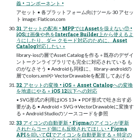
義 • コンポーネント •
アセット • 各プラットフォーム向けツール 30 アセッ
ト image: Flaticon.com
31 アセットの配布 • MPPではAssetを扱えない🥺 •
iOSは画像や色をInterface Builder上から使えるよ
うにしたり、ダー クモード対応のために、Asset
Catalog対応したい ◦
library-iosの層でAsset Catalogを作る ◦ 既存のデザイ
ントークンライブラリでも完全に対応されている も
のがなさそう • Androidも同様に、library-androidの
層でcolors.xmlや VectorDrawableを配置してあげる
32 アセットの変換 • iOS ◦ Asset Catalogへの変換
を地道にやる ◦ iOS 12以下への対応
▪ SVG形式の利用はiOS 13+ ▪ PDF形式で吐き出す必
要がある • Android ◦ SVG→VectorDrawableに変換す
る ◦ Android Studioのソースコードを参照
33 アイコンの自動更新 • Figmaのアイコンが更新
されたらコード側にも反映されてほしい • Figma
APIを叩いてCIでアイコンを自動更新する ◦ 特定の