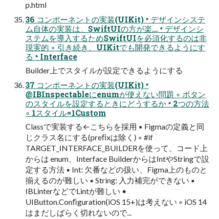
p.html
36 コンポーネントの実装(UIKit) • デザインシステ
ム自体の実装は、SwiftUIの方が楽... • デザインシ
ステムを導入するためSwiftUIを必須化するのは非
現実的 ◦ 引き続き、UIKitでも開発できるようにす
る • Interface
Builder上でスタイルが設定できるようにする
37 コンポーネントの実装(UIKit) •
@IBInspectableにenumが使えない問題 ◦ ボタン
のスタイルを設定するときにどうするか • 2つの方法
◦ 1スタイル=1Custom
Classで実装する←こちらを採用 ▪ Figmaの定義と同
じクラス名にする(preﬁxは除く) ◦ #if
TARGET_INTERFACE_BUILDERを使って、コード上
からは enum、Interface BuilderからはIntやStringで設
定する方法 ▪ Int: 欠番などの扱い、Figma上のものと
揃えるのが難しい ▪ String: 入力補完ができない ▪
IBLinterなどでLintが難しい •
UIButton.Conﬁguration(iOS 15+)は考えない ◦ iOS 14
はまだしばらく切れないので...