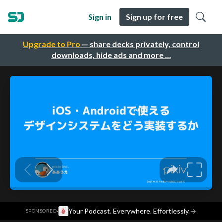
Sign in
Sign up for free
Upgrade to Pro
— share decks privately, control
downloads, hide ads and more …
·
Your Podcast. Everywhere. Effortlessly.
→
SPONSORED