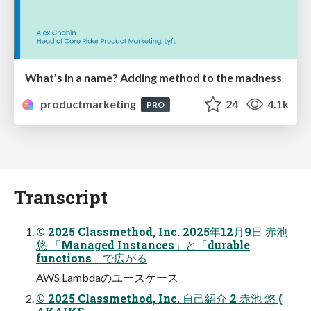
What’s in a name? Adding method to the madness
productmarketing
24
4.1k
PRO
Transcript
© 2025 Classmethod, Inc. 2025年12⽉9⽇ ⾚池
悠 「Managed Instances」と「durable
functions」で広がる
AWS Lambdaのユースケース
© 2025 Classmethod, Inc. ⾃⼰紹介 2 赤池 悠 (