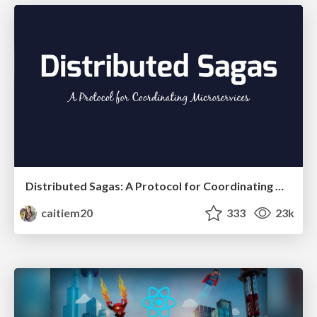
Distributed Sagas: A Protocol for Coordinating Microservices
caitiem20
333
23k