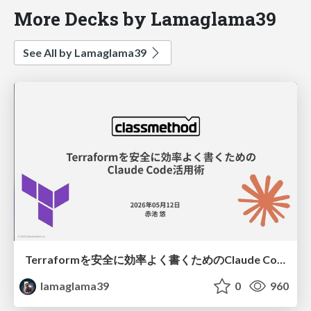
More Decks by Lamaglama39
See All by Lamaglama39
Terraformを安全に効率よく書くためのClaude Code活用術
lamaglama39
0
960