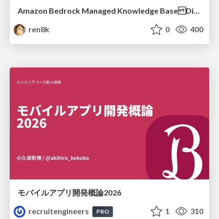
Amazon Bedrock Managed Knowledge Base Dive Deep
ren8k
0
400
モバイルアプリ開発概論2026
recruitengineers
1
310
PRO