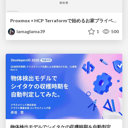
Proxmox × HCP Terraformで始めるお家プライベートクラウド
lamaglama39
1
500
物体検出モデルでシイタケの収穫時期を自動判定してみた。 #devio2025