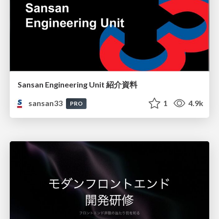
Sansan Engineering Unit 紹介資料
sansan33
1
4.9k
PRO