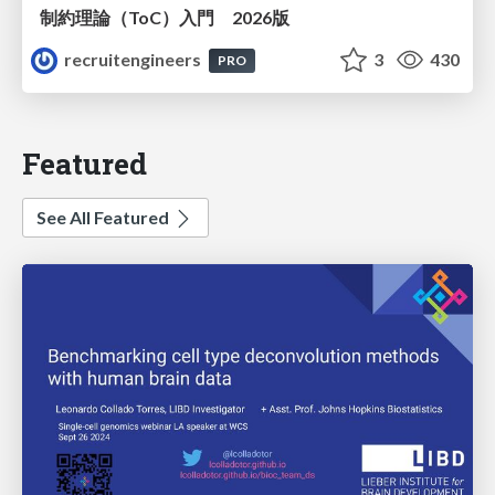
制約理論（ToC）入門 2026版
recruitengineers
3
430
PRO
Featured
See All Featured