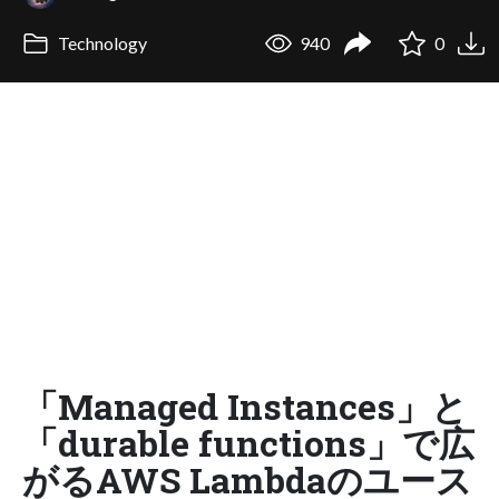
Technology
940
0
「Managed Instances」と
「durable functions」で広
がるAWS Lambdaのユース