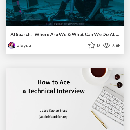
AI Search: Where Are We & What Can We Do About It?
aleyda
0
7.8k