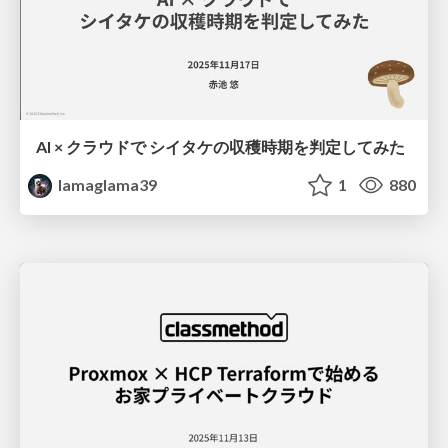
AI × クラウドで シイタケの収穫時期を判定してみた
lamaglama39
1
880