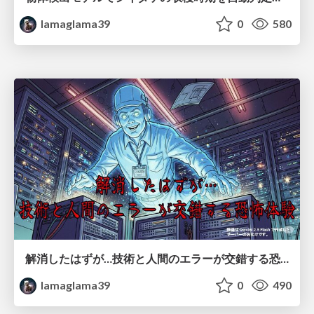
lamaglama39
0
580
解消したはずが…技術と人間のエラーが交錯する恐怖体験
lamaglama39
0
490