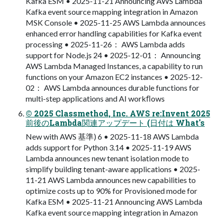
Kafka ESM • 2025-11-21 Announcing AWS Lambda
Kafka event source mapping integration in Amazon
MSK Console • 2025-11-25 AWS Lambda announces
enhanced error handling capabilities for Kafka event
processing • 2025-11-26： AWS Lambda adds
support for Node.js 24 • 2025-12-01： Announcing
AWS Lambda Managed Instances, a capability to run
functions on your Amazon EC2 instances • 2025-12-
02： AWS Lambda announces durable functions for
multi-step applications and AI workﬂows
© 2025 Classmethod, Inc. AWS re:Invent 2025
前後のLambda関連アップデート (⽇付は What's
New with AWS 基準) 6 • 2025-11-18 AWS Lambda
adds support for Python 3.14 • 2025-11-19 AWS
Lambda announces new tenant isolation mode to
simplify building tenant-aware applications • 2025-
11-21 AWS Lambda announces new capabilities to
optimize costs up to 90% for Provisioned mode for
Kafka ESM • 2025-11-21 Announcing AWS Lambda
Kafka event source mapping integration in Amazon