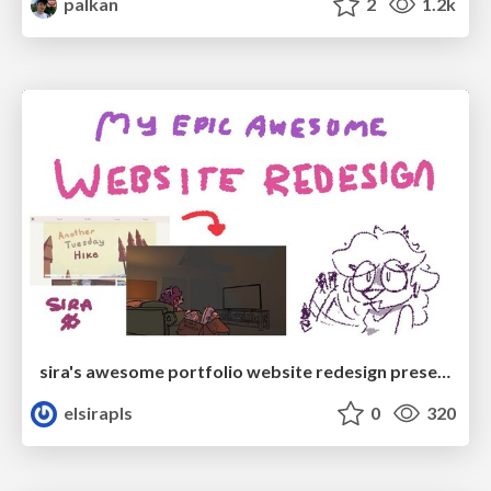
palkan
2
1.2k
sira's awesome portfolio website redesign presentation
elsirapls
0
320