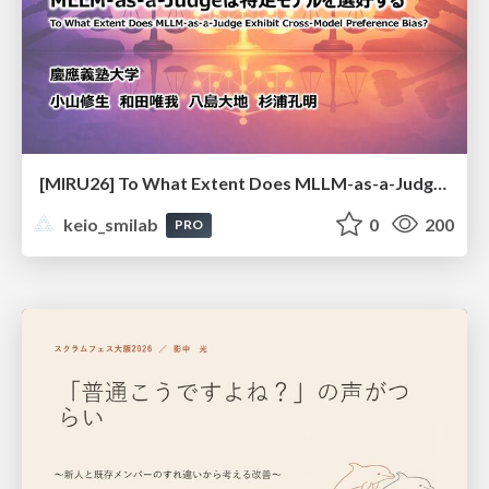
[MIRU26] To What Extent Does MLLM-as-a-Judge Exhibit Cross-Model Preference Bias?
keio_smilab
0
200
PRO