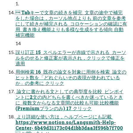
1.
 Tabキーで文章の続きを補完  文章の途中で補完
をした場合は，カーソル地点よりも 前の文章を参考
にして続きが補完される  コロケーションの確認に有
用  書き換え機能よりも多様な生成をする傾向 自動
補完機能
14
誤り訂正 15  スペルエラーが赤線で示される  カーソ
ルをのせると修正案が表示され，クリックで修正を
適用
用例検索 16  既存の論文を対象に用例を検索  論文の
ヒット数を「どれぐらいその表現が使われている
か」の参考に クリック
 論文に書かれる文としての典型度を比較  ピンポイ
ントに2文の内どちらを書くべきか迷っているとき
に  複数文からなる文章間の比較も可能 比較機能
(Premiumプランのみ) 17 クリック
 より詳細な使い方は，ヘルプページにも記載 
https://www.notion.so/Langsmith-Help-
Center- 6b49d31173c04d1bb3daa3f596b7f700