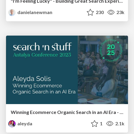
"I'm Feeling Lucky" - Building Great Search Experiences for Today's Users (#IAC19)
danielanewman
230
23k
Winning Ecommerce Organic Search in an AI Era - #searchnstuff2025
aleyda
1
2.1k