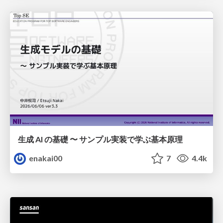
生成 AI の基礎 〜 サンプル実装で学ぶ基本原理
enakai00
7
4.4k