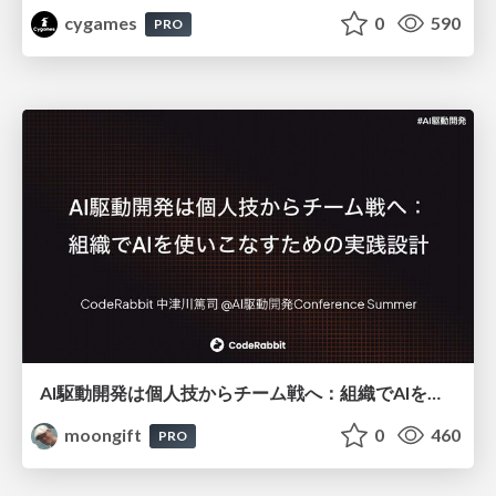
cygames
0
590
PRO
AI駆動開発は個人技からチーム戦へ：組織でAIを使いこなすための実践設計
moongift
0
460
PRO