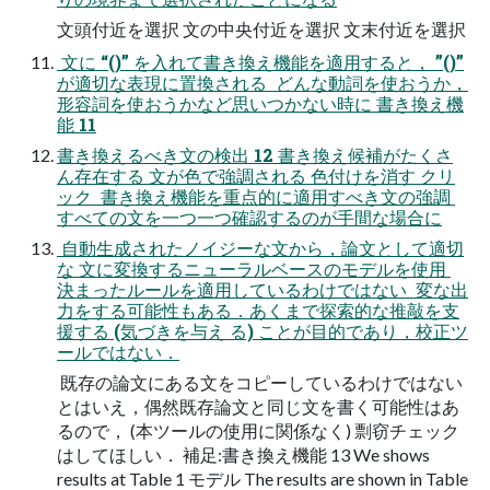
文頭付近を選択 文の中央付近を選択 文末付近を選択
 文に “()” を入れて書き換え機能を適用すると， ”()”
が適切な表現に置換される  どんな動詞を使おうか，
形容詞を使おうかなど思いつかない時に 書き換え機
能 11
書き換えるべき文の検出 12 書き換え候補がたくさ
ん存在する 文が色で強調される 色付けを消す クリ
ック  書き換え機能を重点的に適用すべき文の強調 
すべての文を一つ一つ確認するのが手間な場合に
 自動生成されたノイジーな文から，論文として適切
な 文に変換するニューラルベースのモデルを使用 
決まったルールを適用しているわけではない  変な出
力をする可能性もある．あくまで探索的な推敲を支
援する (気づきを与え る) ことが目的であり，校正ツ
ールではない．
 既存の論文にある文をコピーしているわけではない 
とはいえ，偶然既存論文と同じ文を書く可能性はあ
るので， (本ツールの使用に関係なく) 剽窃チェック
はしてほしい． 補足:書き換え機能 13 We shows
results at Table 1 モデル The results are shown in Table