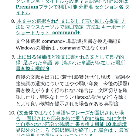
クション名・タイトルを設定 7 言語処理分野以外は
Premiumプランで利用可能 分野名 セクション名 タ
イトル
 本文中の選択された文に対して言い回しを提案  方
法1: マウスカーソルで範囲指定  方法2: キーボード
ショートカット  command+.
文全体選択  command+, 単語選択 書き換え機能 8
Windowsの場合は，commandではなくctrl
 上に出る候補ほど論文に書かれる文として典型的 
緑: 足された単語  赤: 消された単語が存在した場所
書き換え機能 9
前後の文脈も出力に (若干) 影響 (ただし現状，冠詞や
接続詞の選択についてはやや弱い印象．今後の課題)
書き換えがうまく行われない場合は，文区切りを確
認したり，特殊なトークン (latexの記号など) を除く
とより良い候補が提示される場合がある 典型度
 (文全体ではなく) 単語やフレーズが選択された場
合， 選択された部分を特に重点的に編集  特に文中
で自身のない部分の確認に 書き換え機能 10 単語境
界以外のところで選択範囲が終了した場合は， 最寄
りの境界まで選択されたことになる