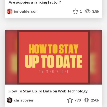
Are puppies a ranking factor?
jonoalderson
1
3.8k
How To Stay Up To Date on Web Technology
chriscoyier
790
250k