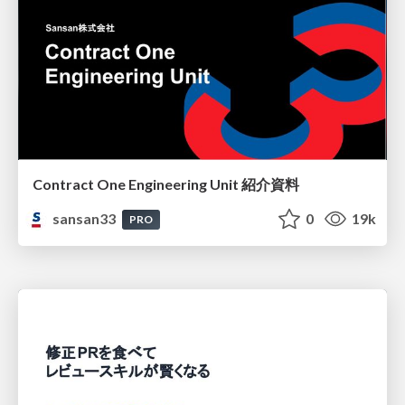
Contract One Engineering Unit 紹介資料
sansan33
0
19k
PRO