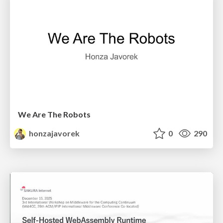
We Are The Robots
honzajavorek
0
290