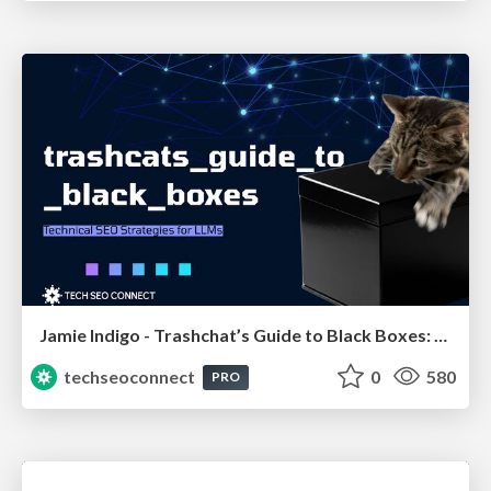
Jamie Indigo - Trashchat’s Guide to Black Boxes: Technical SEO Tactics for LLMs
techseoconnect
0
580
PRO