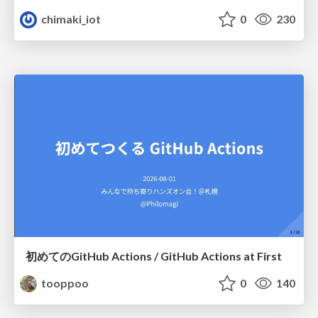
chimaki_iot
0
230
初めてのGitHub Actions / GitHub Actions at First
tooppoo
0
140