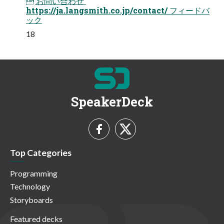
 お問い合わせ 
https://ja.langsmith.co.jp/contact/ フィードバ
ック
18
SpeakerDeck
Top Categories
Programming
Technology
Storyboards
Featured decks