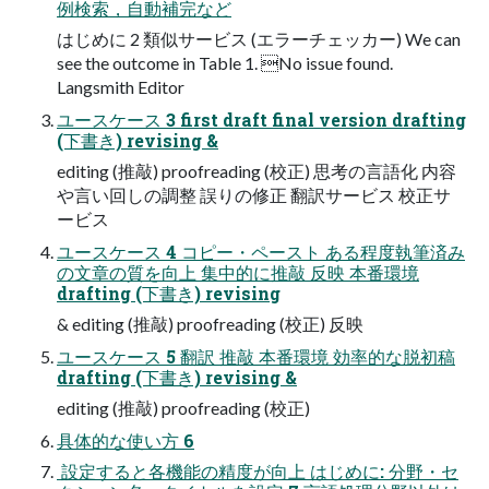
例検索，自動補完など
はじめに 2 類似サービス (エラーチェッカー) We can
see the outcome in Table 1. No issue found.
Langsmith Editor
ユースケース 3 first draft final version drafting
(下書き) revising &
editing (推敲) proofreading (校正) 思考の言語化 内容
や言い回しの調整 誤りの修正 翻訳サービス 校正サ
ービス
ユースケース 4 コピー・ペースト ある程度執筆済み
の文章の質を向上 集中的に推敲 反映 本番環境
drafting (下書き) revising
& editing (推敲) proofreading (校正) 反映
ユースケース 5 翻訳 推敲 本番環境 効率的な脱初稿
drafting (下書き) revising &
editing (推敲) proofreading (校正)
具体的な使い方 6
 設定すると各機能の精度が向上 はじめに: 分野・セ