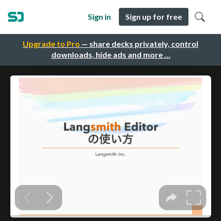
Sign in
Sign up for free
Upgrade to Pro
— share decks privately, control
downloads, hide ads and more …